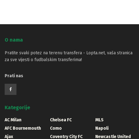
O nama
Pratite svaki potez na terenu transfera - Lopta.net, vaša stranica
za sve vijesti o fudbalskim transferima!
Prati nas
Kategorije
AC Milan
Chelsea FC
MLS
AFC Bournemouth
Como
Napoli
Ajax
Coventry City FC
Newcastle United