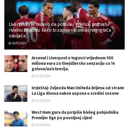
Liverpoolu je rečeno da potpiše “svjetski poznatu”
rivalnu zvijezdu kako bi zamijenili omiljenog igrača
navijača.
16/11/2025
Arsenal i Liverpool u tugovci vrijednom 100
miliona eura za tinejdžersku senzaciju sa 14
golova/asistencija.
12/02/2026
Izvještaj: Zvijezda Man Uniteda željena od strane
La Liga divova nakon uspona u sredini sezone
12/06/2025
West Ham gura da potpiše bivšeg pobjednika
Premijer lige po povoljnoj cijeni
15/09/2024