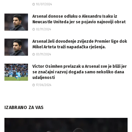
10/07/2024
Arsenal donose odluku o Alexandru Isaku iz
Newcastle Uniteda jer se pojavio najnoviji obrat
02/11/2024
Arsenal želi dovođenje zvijezde Premier lige dok
Mikel Arteta traži napadačka rješenja.
03/11/2024
Victor Osimhen prelazak u Arsenal sve je bliži jer
se značajni razvoj događa samo nekoliko dana
udaljenosti
17/06/2024
IZABRANO ZA VAS