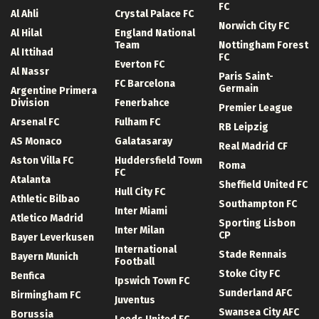
FC
Al Ahli
Crystal Palace FC
Norwich City FC
Al Hilal
England National
Team
Nottingham Forest
Al Ittihad
FC
Everton FC
Al Nassr
Paris Saint-
FC Barcelona
Germain
Argentine Primera
Division
Fenerbahce
Premier League
Arsenal FC
Fulham FC
RB Leipzig
AS Monaco
Galatasaray
Real Madrid CF
Aston Villa FC
Huddersfield Town
Roma
FC
Atalanta
Sheffield United FC
Hull City FC
Athletic Bilbao
Southampton FC
Inter Miami
Atletico Madrid
Sporting Lisbon
Inter Milan
CP
Bayer Leverkusen
International
Stade Rennais
Bayern Munich
Football
Stoke City FC
Benfica
Ipswich Town FC
Sunderland AFC
Birmingham FC
Juventus
Swansea City AFC
Borussia