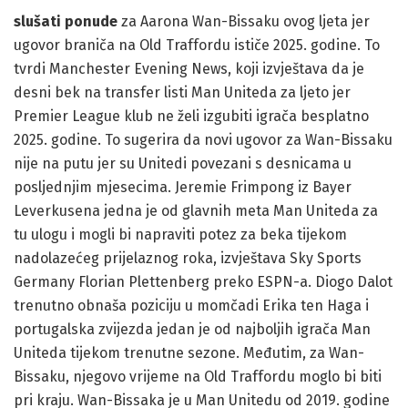
slušati ponude
za Aarona Wan-Bissaku ovog ljeta jer
ugovor braniča na Old Traffordu ističe 2025. godine. To
tvrdi Manchester Evening News, koji izvještava da je
desni bek na transfer listi Man Uniteda za ljeto jer
Premier League klub ne želi izgubiti igrača besplatno
2025. godine. To sugerira da novi ugovor za Wan-Bissaku
nije na putu jer su Unitedi povezani s desnicama u
posljednjim mjesecima. Jeremie Frimpong iz Bayer
Leverkusena jedna je od glavnih meta Man Uniteda za
tu ulogu i mogli bi napraviti potez za beka tijekom
nadolazećeg prijelaznog roka, izvještava Sky Sports
Germany Florian Plettenberg preko ESPN-a. Diogo Dalot
trenutno obnaša poziciju u momčadi Erika ten Haga i
portugalska zvijezda jedan je od najboljih igrača Man
Uniteda tijekom trenutne sezone. Međutim, za Wan-
Bissaku, njegovo vrijeme na Old Traffordu moglo bi biti
pri kraju. Wan-Bissaka je u Man Unitedu od 2019. godine