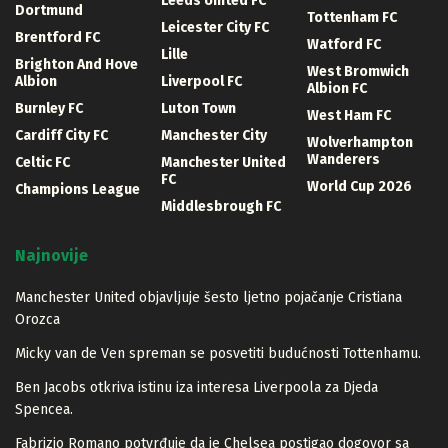
Leeds United FC
Dortmund
Tottenham FC
Leicester City FC
Brentford FC
Watford FC
Lille
Brighton And Hove
West Bromwich
Albion
Liverpool FC
Albion FC
Burnley FC
Luton Town
West Ham FC
Cardiff City FC
Manchester City
Wolverhampton
Wanderers
Celtic FC
Manchester United
FC
World Cup 2026
Champions League
Middlesbrough FC
Najnovije
Manchester United objavljuje šesto ljetno pojačanje Cristiana
Orozca
Micky van de Ven spreman se posvetiti budućnosti Tottenhamu.
Ben Jacobs otkriva istinu iza interesa Liverpoola za Djeda
Spencea.
Fabrizio Romano potvrđuje da je Chelsea postigao dogovor sa