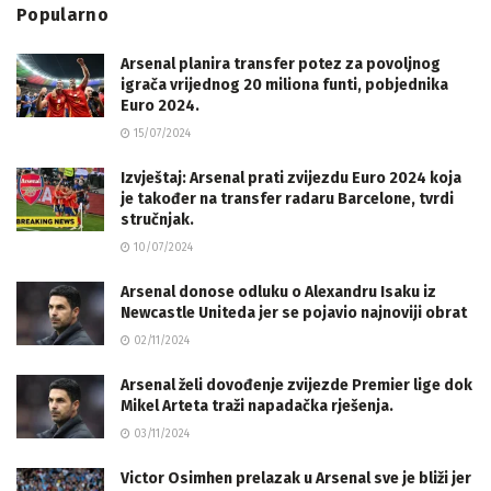
Popularno
Arsenal planira transfer potez za povoljnog
igrača vrijednog 20 miliona funti, pobjednika
Euro 2024.
15/07/2024
Izvještaj: Arsenal prati zvijezdu Euro 2024 koja
je također na transfer radaru Barcelone, tvrdi
stručnjak.
10/07/2024
Arsenal donose odluku o Alexandru Isaku iz
Newcastle Uniteda jer se pojavio najnoviji obrat
02/11/2024
Arsenal želi dovođenje zvijezde Premier lige dok
Mikel Arteta traži napadačka rješenja.
03/11/2024
Victor Osimhen prelazak u Arsenal sve je bliži jer