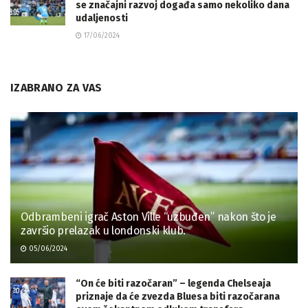
se značajni razvoj događa samo nekoliko dana
udaljenosti
17/06/2024
IZABRANO ZA VAS
Odbrambeni igrač Aston Ville “uzbuđen” nakon što je
završio prelazak u londonski klub.
05/06/2024
“On će biti razočaran” – legenda Chelseaja
priznaje da će zvezda Bluesa biti razočarana