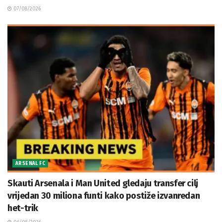
07/08/2026
ARSENAL FC
Skauti Arsenala i Man United gledaju transfer cilj
vrijedan 30 miliona funti kako postiže izvanredan
het-trik