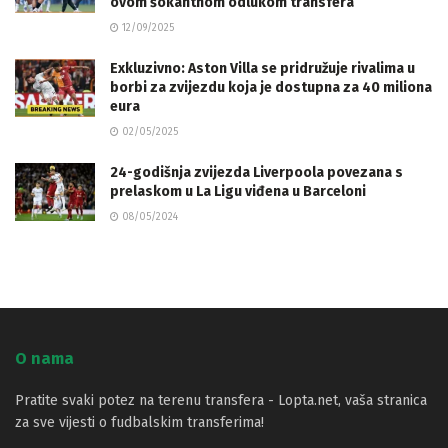
ovom šokantnom odlukom transfera
12/09/2025
Exkluzivno: Aston Villa se pridružuje rivalima u
borbi za zvijezdu koja je dostupna za 40 miliona
eura
02/05/2025
24-godišnja zvijezda Liverpoola povezana s
prelaskom u La Ligu viđena u Barceloni
08/05/2024
O nama
Pratite svaki potez na terenu transfera - Lopta.net, vaša stranica
za sve vijesti o fudbalskim transferima!