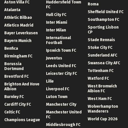
Aston Villa FC
Huddersfield Town
Roma
FC
Atalanta
Sheffield United FC
Hull City FC
Athletic Bilbao
Southampton FC
Inter Miami
Atletico Madrid
Sporting Lisbon
Inter Milan
CP
Bayer Leverkusen
International
Stade Rennais
Bayern Munich
Football
Stoke City FC
Benfica
Ipswich Town FC
Sunderland AFC
Birmingham FC
Juventus
Swansea City AFC
Borussia
Leeds United FC
Dortmund
Tottenham FC
Leicester City FC
Brentford FC
Watford FC
Lille
Brighton And Hove
West Bromwich
Albion
Liverpool FC
Albion FC
Burnley FC
Luton Town
West Ham FC
Cardiff City FC
Manchester City
Wolverhampton
Wanderers
Celtic FC
Manchester United
FC
World Cup 2026
Champions League
Middlesbrough FC