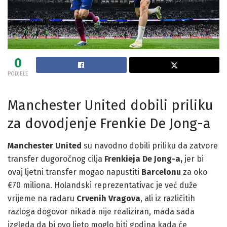
0
PODJELE
Manchester United dobili priliku
za dovodjenje Frenkie De Jong-a
Manchester United
su navodno dobili priliku da zatvore
transfer dugoročnog cilja
Frenkieja De Jong-a,
jer bi
ovaj ljetni transfer mogao napustiti
Barcelonu
za oko
€70 miliona. Holandski reprezentativac je već duže
vrijeme na radaru
Crvenih Vragova
, ali iz različitih
razloga dogovor nikada nije realiziran, mada sada
izgleda da bi ovo ljeto moglo biti godina kada će