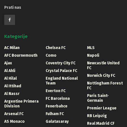
Prati nas
Kategorije
AC Milan
Chelsea FC
MLS
AFC Bournemouth
Como
Napoli
Ajax
Coventry City FC
Newcastle United
FC
Al Ahli
Crystal Palace FC
Norwich City FC
Al Hilal
England National
Team
Nottingham Forest
Al Ittihad
FC
Everton FC
Al Nassr
Paris Saint-
FC Barcelona
Germain
Argentine Primera
Division
Fenerbahce
Premier League
Arsenal FC
Fulham FC
RB Leipzig
AS Monaco
Galatasaray
Real Madrid CF