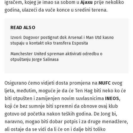
igračem, kojeg je imao sa sobom u
Ajaxu
prije nekoliko
godina, ulazeći da vuče konce u sredini terena.
READ ALSO
Izvori: Dogovor postignut dok Arsenal i Man Utd kasno
stupaju u kontakt oko transfera Esposita
Manchester United spreman aktivirati odredbu o
otpuštanju Jorge Salinasa
Osigurano ćemo vidjeti dosta promjena na
MUFC
ovog
ljeta, međutim, moguće je da će Ten Hag biti neko ko će
biti otpušten i zamijenjen novim suvlasnicima
INEOS
,
koji će bez sumnje biti spremni da obnove ovaj klub
gotovo od početka nakon teških godina. De Jong bi,
naravno, mogao biti dobar potpis i za druge menadžere,
ali ostaje da se vidi da li će on i dalje biti toliko