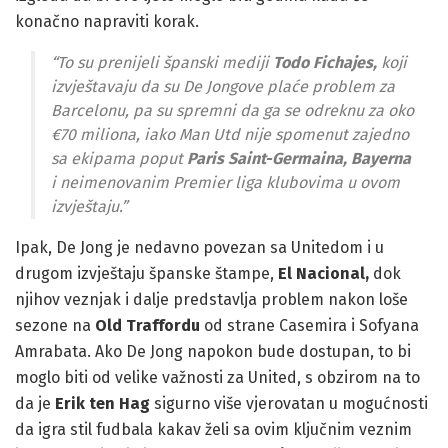
konačno napraviti korak.
“To su prenijeli španski mediji
Todo Fichajes,
koji
izvještavaju da su De Jongove plaće problem za
Barcelonu, pa su spremni da ga se odreknu za oko
€70 miliona, iako Man Utd nije spomenut zajedno
sa ekipama poput
Paris Saint-Germaina, Bayerna
i neimenovanim Premier liga klubovima u ovom
izvještaju.”
Ipak, De Jong je nedavno povezan sa Unitedom i u
drugom izvještaju španske štampe,
El Nacional,
dok
njihov veznjak i dalje predstavlja problem nakon loše
sezone na
Old Traffordu
od strane Casemira i Sofyana
Amrabata. Ako De Jong napokon bude dostupan, to bi
moglo biti od velike važnosti za United, s obzirom na to
da je
Erik ten Hag
sigurno više vjerovatan u mogućnosti
da igra stil fudbala kakav želi sa ovim ključnim veznim