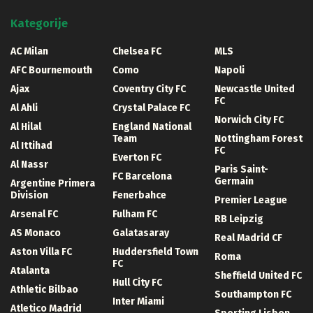
Kategorije
AC Milan
Chelsea FC
MLS
AFC Bournemouth
Como
Napoli
Ajax
Coventry City FC
Newcastle United
FC
Al Ahli
Crystal Palace FC
Norwich City FC
Al Hilal
England National
Team
Nottingham Forest
Al Ittihad
FC
Everton FC
Al Nassr
Paris Saint-
FC Barcelona
Germain
Argentine Primera
Division
Fenerbahce
Premier League
Arsenal FC
Fulham FC
RB Leipzig
AS Monaco
Galatasaray
Real Madrid CF
Aston Villa FC
Huddersfield Town
Roma
FC
Atalanta
Sheffield United FC
Hull City FC
Athletic Bilbao
Southampton FC
Inter Miami
Atletico Madrid