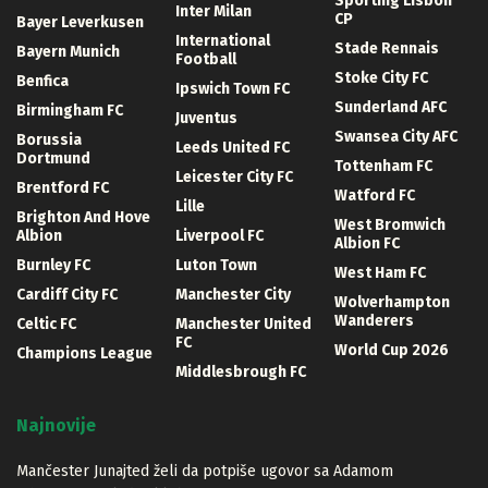
Sporting Lisbon
Inter Milan
CP
Bayer Leverkusen
International
Stade Rennais
Bayern Munich
Football
Stoke City FC
Benfica
Ipswich Town FC
Sunderland AFC
Birmingham FC
Juventus
Swansea City AFC
Borussia
Leeds United FC
Dortmund
Tottenham FC
Leicester City FC
Brentford FC
Watford FC
Lille
Brighton And Hove
West Bromwich
Albion
Liverpool FC
Albion FC
Burnley FC
Luton Town
West Ham FC
Cardiff City FC
Manchester City
Wolverhampton
Wanderers
Celtic FC
Manchester United
FC
World Cup 2026
Champions League
Middlesbrough FC
Najnovije
Mančester Junajted želi da potpiše ugovor sa Adamom