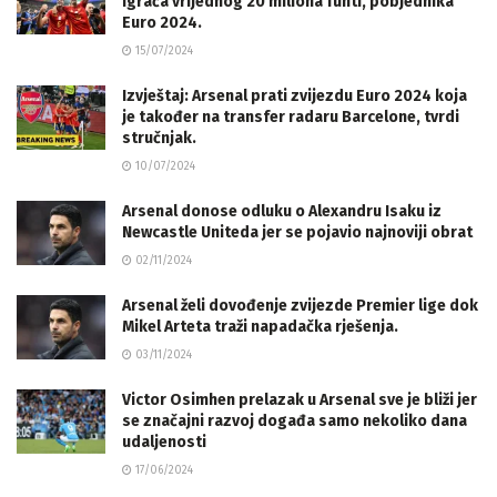
igrača vrijednog 20 miliona funti, pobjednika
Euro 2024.
15/07/2024
Izvještaj: Arsenal prati zvijezdu Euro 2024 koja
je također na transfer radaru Barcelone, tvrdi
stručnjak.
10/07/2024
Arsenal donose odluku o Alexandru Isaku iz
Newcastle Uniteda jer se pojavio najnoviji obrat
02/11/2024
Arsenal želi dovođenje zvijezde Premier lige dok
Mikel Arteta traži napadačka rješenja.
03/11/2024
Victor Osimhen prelazak u Arsenal sve je bliži jer
se značajni razvoj događa samo nekoliko dana
udaljenosti
17/06/2024