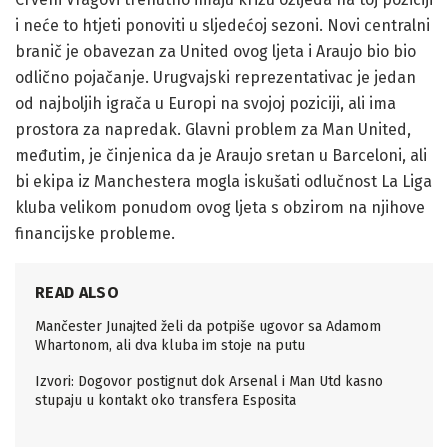
i neće to htjeti ponoviti u sljedećoj sezoni. Novi centralni
branič je obavezan za United ovog ljeta i Araujo bio bio
odlično pojačanje. Urugvajski reprezentativac je jedan
od najboljih igrača u Europi na svojoj poziciji, ali ima
prostora za napredak. Glavni problem za Man United,
međutim, je činjenica da je Araujo sretan u Barceloni, ali
bi ekipa iz Manchestera mogla iskušati odlučnost La Liga
kluba velikom ponudom ovog ljeta s obzirom na njihove
financijske probleme.
READ ALSO
Mančester Junajted želi da potpiše ugovor sa Adamom
Whartonom, ali dva kluba im stoje na putu
Izvori: Dogovor postignut dok Arsenal i Man Utd kasno
stupaju u kontakt oko transfera Esposita