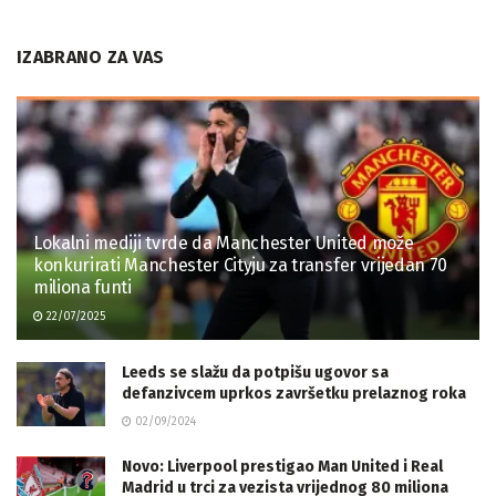
IZABRANO ZA VAS
Lokalni mediji tvrde da Manchester United može
konkurirati Manchester Cityju za transfer vrijedan 70
miliona funti
22/07/2025
Leeds se slažu da potpišu ugovor sa
defanzivcem uprkos završetku prelaznog roka
02/09/2024
Novo: Liverpool prestigao Man United i Real
Madrid u trci za vezista vrijednog 80 miliona