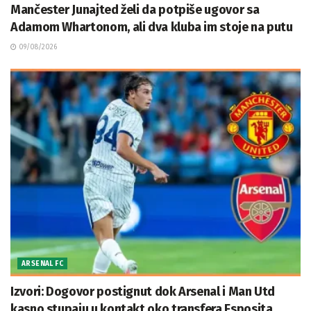
Mančester Junajted želi da potpiše ugovor sa
Adamom Whartonom, ali dva kluba im stoje na putu
09/08/2026
ARSENAL FC
Izvori: Dogovor postignut dok Arsenal i Man Utd
kasno stupaju u kontakt oko transfera Esposita