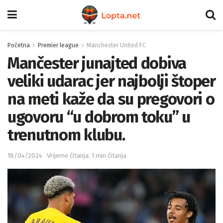
Početna
Premier league
Manchester United FC
Mančester junajted dobiva
veliki udarac jer najbolji štoper
na meti kaže da su pregovori o
ugovoru “u dobrom toku” u
trenutnom klubu.
18/04/2024
Vrijeme čitanja: 1 min čitanja