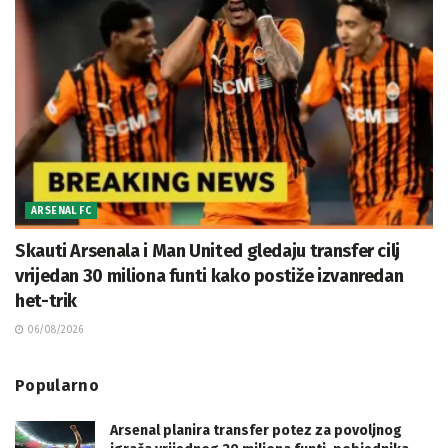
ARSENAL FC
Skauti Arsenala i Man United gledaju transfer cilj
vrijedan 30 miliona funti kako postiže izvanredan
het-trik
06/08/2026
Popularno
Arsenal planira transfer potez za povoljnog