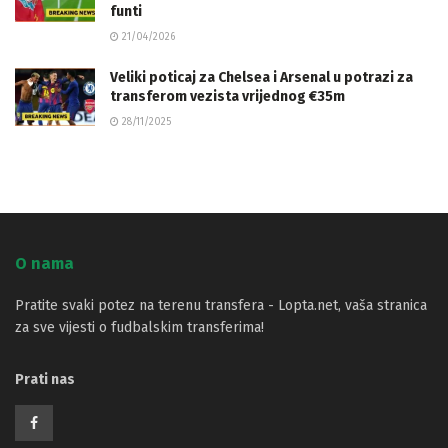
funti
21/04/2026
Veliki poticaj za Chelsea i Arsenal u potrazi za
transferom vezista vrijednog €35m
28/11/2025
O nama
Pratite svaki potez na terenu transfera - Lopta.net, vaša stranica
za sve vijesti o fudbalskim transferima!
Prati nas