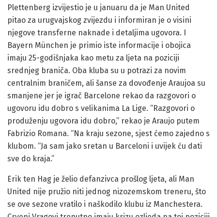
Plettenberg izvijestio je u januaru da je Man United
pitao za urugvajskog zvijezdu i informiran je o visini
njegove transferne naknade i detaljima ugovora. I
Bayern München je primio iste informacije i obojica
imaju 25-godišnjaka kao metu za ljeta na poziciji
srednjeg braniča. Oba kluba su u potrazi za novim
centralnim braničem, ali šanse za dovođenje Araujoa su
smanjene jer je igrač Barcelone rekao da razgovori o
ugovoru idu dobro s velikanima La Lige. “Razgovori o
produženju ugovora idu dobro,” rekao je Araujo putem
Fabrizio Romana. “Na kraju sezone, sjest ćemo zajedno s
klubom. “Ja sam jako sretan u Barceloni i uvijek ću dati
sve do kraja.”
Erik ten Hag je želio defanzivca prošlog ljeta, ali Man
United nije pružio niti jednog nizozemskom treneru, što
se ove sezone vratilo i naškodilo klubu iz Manchestera.
Crveni Vragovi trenutno imaju krizu ozljeda na toj poziciji