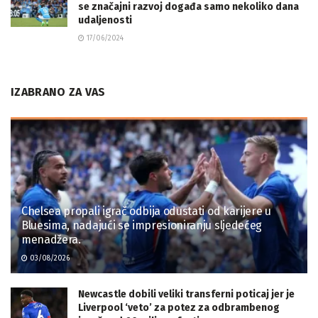
se značajni razvoj događa samo nekoliko dana
udaljenosti
17/06/2024
IZABRANO ZA VAS
Chelsea propali igrač odbija odustati od karijere u
Bluesima, nadajući se impresioniranju sljedećeg
menadžera.
03/08/2026
Newcastle dobili veliki transferni poticaj jer je
Liverpool ‘veto’ za potez za odbrambenog