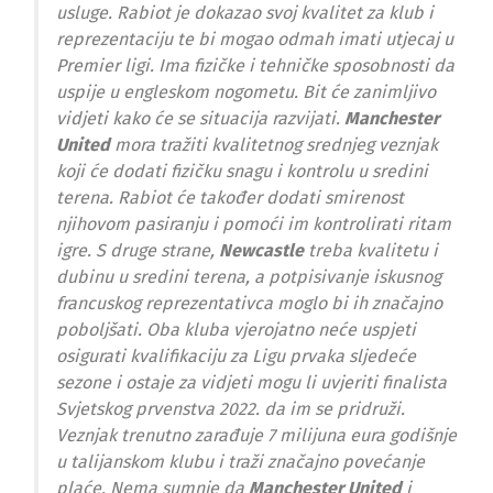
usluge. Rabiot je dokazao svoj kvalitet za klub i
reprezentaciju te bi mogao odmah imati utjecaj u
Premier ligi. Ima fizičke i tehničke sposobnosti da
uspije u engleskom nogometu. Bit će zanimljivo
vidjeti kako će se situacija razvijati.
Manchester
United
mora tražiti kvalitetnog srednjeg veznjak
koji će dodati fizičku snagu i kontrolu u sredini
terena. Rabiot će također dodati smirenost
njihovom pasiranju i pomoći im kontrolirati ritam
igre. S druge strane,
Newcastle
treba kvalitetu i
dubinu u sredini terena, a potpisivanje iskusnog
francuskog reprezentativca moglo bi ih značajno
poboljšati. Oba kluba vjerojatno neće uspjeti
osigurati kvalifikaciju za Ligu prvaka sljedeće
sezone i ostaje za vidjeti mogu li uvjeriti finalista
Svjetskog prvenstva 2022. da im se pridruži.
Veznjak trenutno zarađuje 7 milijuna eura godišnje
u talijanskom klubu i traži značajno povećanje
plaće. Nema sumnje da
Manchester United
i