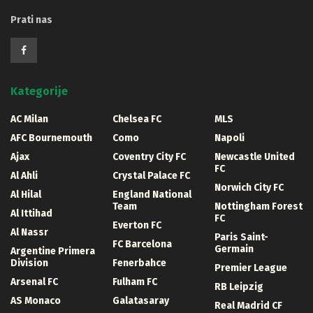
Prati nas
Kategorije
AC Milan
Chelsea FC
MLS
AFC Bournemouth
Como
Napoli
Ajax
Coventry City FC
Newcastle United
FC
Al Ahli
Crystal Palace FC
Norwich City FC
Al Hilal
England National
Team
Nottingham Forest
Al Ittihad
FC
Everton FC
Al Nassr
Paris Saint-
FC Barcelona
Germain
Argentine Primera
Division
Fenerbahce
Premier League
Arsenal FC
Fulham FC
RB Leipzig
AS Monaco
Galatasaray
Real Madrid CF