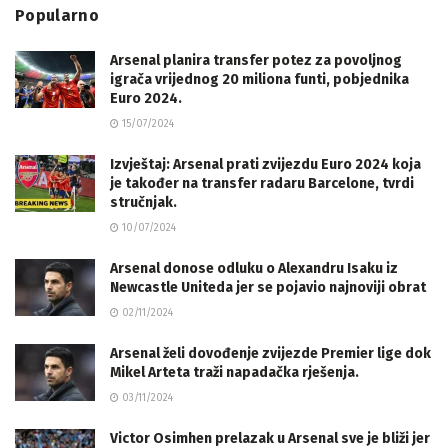
Popularno
Arsenal planira transfer potez za povoljnog
igrača vrijednog 20 miliona funti, pobjednika
Euro 2024.
15/07/2024
Izvještaj: Arsenal prati zvijezdu Euro 2024 koja
je također na transfer radaru Barcelone, tvrdi
stručnjak.
10/07/2024
Arsenal donose odluku o Alexandru Isaku iz
Newcastle Uniteda jer se pojavio najnoviji obrat
02/11/2024
Arsenal želi dovođenje zvijezde Premier lige dok
Mikel Arteta traži napadačka rješenja.
03/11/2024
Victor Osimhen prelazak u Arsenal sve je bliži jer