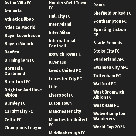
Aston Villa FC
Huddersfield Town
Roma
FC
Atalanta
Sheffield United FC
Hull City FC
Athletic Bilbao
Southampton FC
Inter Miami
Atletico Madrid
Sporting Lisbon
Inter Milan
CP
Bayer Leverkusen
International
Stade Rennais
Bayern Munich
Football
Stoke City FC
Benfica
Ipswich Town FC
Sunderland AFC
Birmingham FC
Juventus
Swansea City AFC
Borussia
Leeds United FC
Dortmund
Tottenham FC
Leicester City FC
Brentford FC
Watford FC
Lille
Brighton And Hove
West Bromwich
Albion
Liverpool FC
Albion FC
Burnley FC
Luton Town
West Ham FC
Cardiff City FC
Manchester City
Wolverhampton
Wanderers
Celtic FC
Manchester United
FC
World Cup 2026
Champions League
Middlesbrough FC