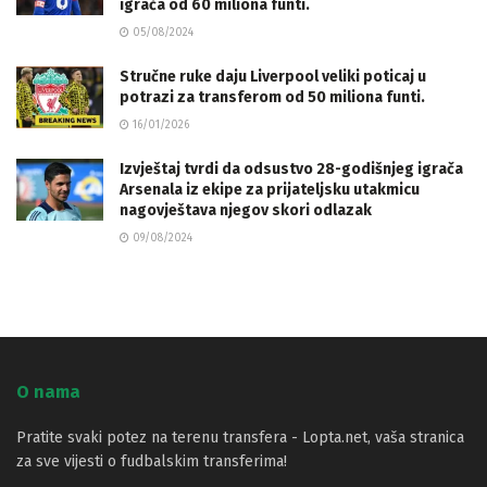
igrača od 60 miliona funti.
05/08/2024
Stručne ruke daju Liverpool veliki poticaj u
potrazi za transferom od 50 miliona funti.
16/01/2026
Izvještaj tvrdi da odsustvo 28-godišnjeg igrača
Arsenala iz ekipe za prijateljsku utakmicu
nagovještava njegov skori odlazak
09/08/2024
O nama
Pratite svaki potez na terenu transfera - Lopta.net, vaša stranica
za sve vijesti o fudbalskim transferima!