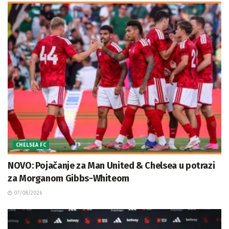
CHELSEA FC
NOVO: Pojačanje za Man United & Chelsea u potrazi
za Morganom Gibbs-Whiteom
07/08/2026