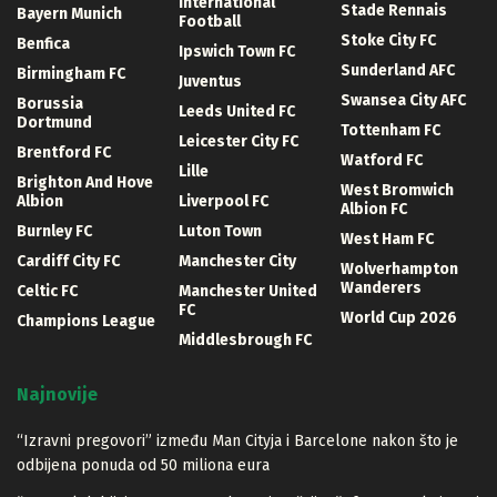
International
Stade Rennais
Bayern Munich
Football
Stoke City FC
Benfica
Ipswich Town FC
Sunderland AFC
Birmingham FC
Juventus
Swansea City AFC
Borussia
Leeds United FC
Dortmund
Tottenham FC
Leicester City FC
Brentford FC
Watford FC
Lille
Brighton And Hove
West Bromwich
Albion
Liverpool FC
Albion FC
Burnley FC
Luton Town
West Ham FC
Cardiff City FC
Manchester City
Wolverhampton
Wanderers
Celtic FC
Manchester United
FC
World Cup 2026
Champions League
Middlesbrough FC
Najnovije
“Izravni pregovori” između Man Cityja i Barcelone nakon što je
odbijena ponuda od 50 miliona eura