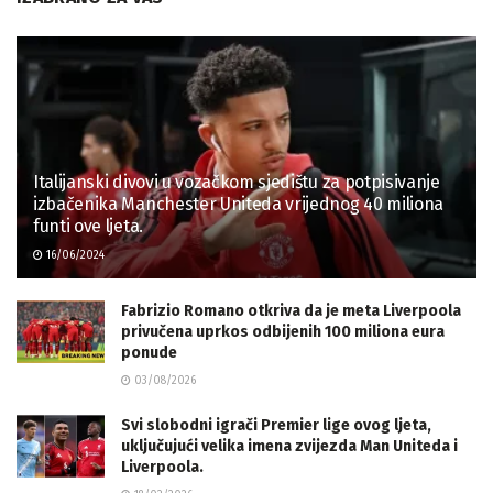
Italijanski divovi u vozačkom sjedištu za potpisivanje
izbačenika Manchester Uniteda vrijednog 40 miliona
funti ove ljeta.
16/06/2024
Fabrizio Romano otkriva da je meta Liverpoola
privučena uprkos odbijenih 100 miliona eura
ponude
03/08/2026
Svi slobodni igrači Premier lige ovog ljeta,
uključujući velika imena zvijezda Man Uniteda i
Liverpoola.