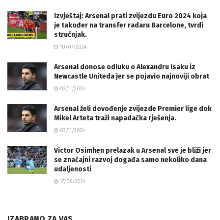
Izvještaj: Arsenal prati zvijezdu Euro 2024 koja
je također na transfer radaru Barcelone, tvrdi
stručnjak.
10/07/2024
Arsenal donose odluku o Alexandru Isaku iz
Newcastle Uniteda jer se pojavio najnoviji obrat
02/11/2024
Arsenal želi dovođenje zvijezde Premier lige dok
Mikel Arteta traži napadačka rješenja.
03/11/2024
Victor Osimhen prelazak u Arsenal sve je bliži jer
se značajni razvoj događa samo nekoliko dana
udaljenosti
17/06/2024
IZABRANO ZA VAS