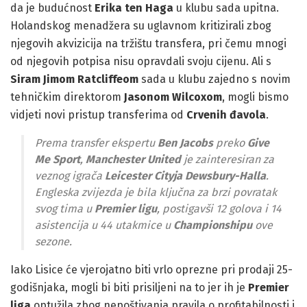
da je budućnost
Erika ten Haga
u klubu sada upitna.
Holandskog menadžera su uglavnom kritizirali zbog
njegovih akvizicija na tržištu transfera, pri čemu mnogi
od njegovih potpisa nisu opravdali svoju cijenu. Ali s
Siram Jimom Ratcliffeom
sada u klubu zajedno s novim
tehničkim direktorom
Jasonom Wilcoxom
, mogli bismo
vidjeti novi pristup transferima od
Crvenih đavola
.
Prema transfer ekspertu
Ben Jacobs
preko
Give
Me Sport
,
Manchester United
je zainteresiran za
veznog igrača
Leicester Cityja
Dewsbury-Halla
.
Engleska zvijezda je bila ključna za brzi povratak
svog tima u
Premier ligu
, postigavši 12 golova i 14
asistencija u 44 utakmice u
Championshipu
ove
sezone.
Iako Lisice će vjerojatno biti vrlo oprezne pri prodaji 25-
godišnjaka, mogli bi biti prisiljeni na to jer ih je
Premier
liga
optužila zbog nepoštivanja pravila o profitabilnosti i