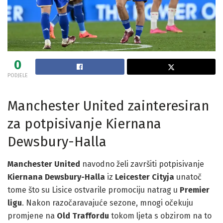
0
PODJELE
Manchester United zainteresiran
za potpisivanje Kiernana
Dewsbury-Halla
Manchester United
navodno želi završiti potpisivanje
Kiernana Dewsbury-Halla
iz
Leicester Cityja
unatoč
tome što su Lisice ostvarile promociju natrag u
Premier
ligu
. Nakon razočaravajuće sezone, mnogi očekuju
promjene na
Old Traffordu
tokom ljeta s obzirom na to