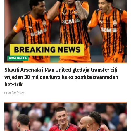
ARSENAL FC
Skauti Arsenala i Man United gledaju transfer cilj
vrijedan 30 miliona funti kako postiže izvanredan
het-trik
06/08/2026