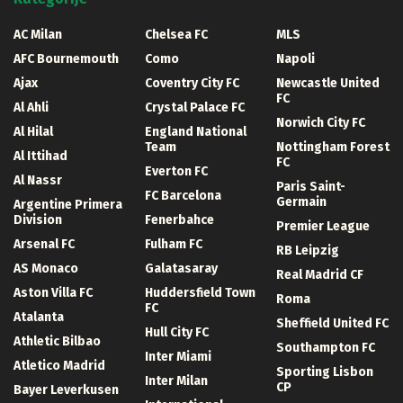
AC Milan
Chelsea FC
MLS
AFC Bournemouth
Como
Napoli
Ajax
Coventry City FC
Newcastle United
FC
Al Ahli
Crystal Palace FC
Norwich City FC
Al Hilal
England National
Team
Nottingham Forest
Al Ittihad
FC
Everton FC
Al Nassr
Paris Saint-
FC Barcelona
Germain
Argentine Primera
Division
Fenerbahce
Premier League
Arsenal FC
Fulham FC
RB Leipzig
AS Monaco
Galatasaray
Real Madrid CF
Aston Villa FC
Huddersfield Town
Roma
FC
Atalanta
Sheffield United FC
Hull City FC
Athletic Bilbao
Southampton FC
Inter Miami
Atletico Madrid
Sporting Lisbon
Inter Milan
CP
Bayer Leverkusen