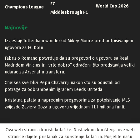
FC
World Cup 2026
Champions League
Middlesbrough FC
Najnovije
Izvještaj: Tottenham wonderkid Mikey Moore pred potpisivanjem
ugovora za FC Koln
Fabrizio Romano potvrđuje da su pregovori o ugovoru sa Real
Madridom Vinicius Jr. “vrlo dobro” odrađeni, što predstavlja veliki
udarac za Arsenal u transferu.
Chelsea sve bliži Pepu Chavarriji nakon što su odustali od
potrage za odbrambenim igračem Leeds Uniteda
Kristalna palata u naprednim pregovorima za potpisivanje MLS
zvijezde Zaviera Goza u ugovoru vrijednom 11,1 miliona funti.
Ova web stranica koristi kolačiće. Nastavkom korištenja ove web
stranice dajete pristanak za korištenje kolačića. Posjetite našu
© 2023 Lopta.net