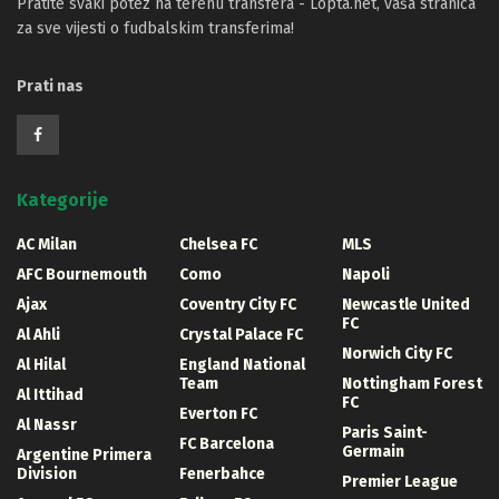
Pratite svaki potez na terenu transfera - Lopta.net, vaša stranica
za sve vijesti o fudbalskim transferima!
Prati nas
Kategorije
AC Milan
Chelsea FC
MLS
AFC Bournemouth
Como
Napoli
Ajax
Coventry City FC
Newcastle United
FC
Al Ahli
Crystal Palace FC
Norwich City FC
Al Hilal
England National
Team
Nottingham Forest
Al Ittihad
FC
Everton FC
Al Nassr
Paris Saint-
FC Barcelona
Germain
Argentine Primera
Division
Fenerbahce
Premier League