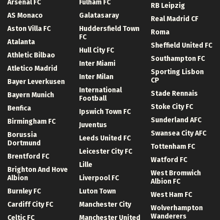
Arsenal FC
Fulham FC
RB Leipzig
AS Monaco
Galatasaray
Real Madrid CF
Aston Villa FC
Huddersfield Town
Roma
FC
Atalanta
Sheffield United FC
Hull City FC
Athletic Bilbao
Southampton FC
Inter Miami
Atletico Madrid
Sporting Lisbon
Inter Milan
CP
Bayer Leverkusen
International
Stade Rennais
Bayern Munich
Football
Stoke City FC
Benfica
Ipswich Town FC
Sunderland AFC
Birmingham FC
Juventus
Swansea City AFC
Borussia
Leeds United FC
Dortmund
Tottenham FC
Leicester City FC
Brentford FC
Watford FC
Lille
Brighton And Hove
West Bromwich
Albion
Liverpool FC
Albion FC
Burnley FC
Luton Town
West Ham FC
Cardiff City FC
Manchester City
Wolverhampton
Wanderers
Celtic FC
Manchester United