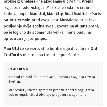
probije iz
Chelsea
-ine akademije u prvi tim. Prema
izvještaju Todo Fichajes, Musiale je sada na radaru
klubova poput
Man Utd
,
Man City
,
Real Madrid
i <
Paris
Saint-Germain
pred ovog ljeta. Musiale se približava
posljednje dvije godine svog ugovora na
Allianz Areni
,
pa je logično da spomenuta velika imena budu na
oprezu za njegov potpis.
Man Utd
će se vjerovatno boriti da ga dovedu na
Old
Trafford
s obzirom na trenutne poteškoće.
READ ALSO
Arsenal će blokirati potez Man Uniteda za Mylesa Lewisa-
Skellyja.
Mančester Junajted spreman prodati ‘specijalnog’ igrača
dok evropski divovi otvaraju pregovore s agentom.