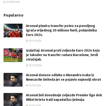
05/08/2026
Popularno
Arsenal planira transfer potez za povoljnog
igrača vrijednog 20 miliona funti, pobjednika
Euro 2024.
15/07/2024
Izvještaj: Arsenal prati zvijezdu Euro 2024 koja
je također na transfer radaru Barcelone, tvrdi
stručnjak.
10/07/2024
Arsenal donose odluku o Alexandru Isaku iz
Newcastle Uniteda jer se pojavio najnoviji obrat
02/11/2024
Arsenal želi dovođenje zvijezde Premier lige dok
Mikel Arteta traži napadačka rješenja.
03/11/2024