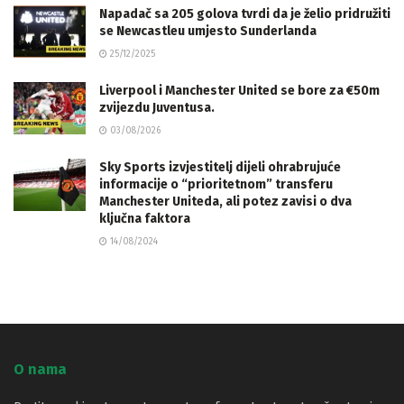
Napadač sa 205 golova tvrdi da je želio pridružiti
se Newcastleu umjesto Sunderlanda
25/12/2025
Liverpool i Manchester United se bore za €50m
zvijezdu Juventusa.
03/08/2026
Sky Sports izvjestitelj dijeli ohrabrujuće
informacije o “prioritetnom” transferu
Manchester Uniteda, ali potez zavisi o dva
ključna faktora
14/08/2024
O nama