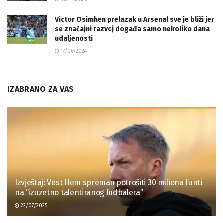
Victor Osimhen prelazak u Arsenal sve je bliži jer
se značajni razvoj događa samo nekoliko dana
udaljenosti
17/06/2024
IZABRANO ZA VAS
Izvještaj: Vest Hem spreman potrošiti 30 miliona funti
na “izuzetno talentiranog fudbalera”
22/07/2025