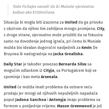
Todo Fichajes navodi da bi Musiale vjerovatno
koštao oko €120miliona.
Situacija bi mogla biti izazovna za
United
da ga privuku
s obzirom da njihov tim zahtijeva mnogo promjena.
City
,
s druge strane, vjerovatno može priuštiti da se fokusira
samo na dovođenje jednog igrača, pri čemu bi Musiale
možda bio idealan dugoročni nasljednik za
Kevin
De
Bruynea ili nadogradnja na
Jacka Grealisha
.
Daily Star
je također povezao
Bernarda Silvu
sa
mogućim odlaskom iz
Cityja
, sa Portugalcem koji se
spominje i kao meta
Arsenala
.
United
će možda imati problema da ostvare veću
prodaju jer mnogi od njihovih nepoželjnih napadača
poput
Jadona Sanchoa
i
Antonyja
imaju problema sa
formom u posljednje vrijeme.
Mason Greenwood
je još