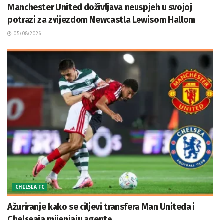
Manchester United doživljava neuspjeh u svojoj
potrazi za zvijezdom Newcastla Lewisom Hallom
05/08/2026
CHELSEA FC
Ažuriranje kako se ciljevi transfera Man Uniteda i
Chelseaja mijenjaju agente