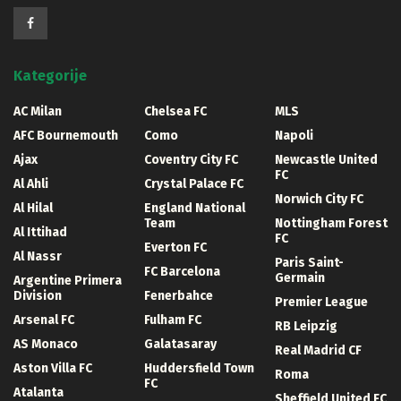
Kategorije
AC Milan
Chelsea FC
MLS
AFC Bournemouth
Como
Napoli
Ajax
Coventry City FC
Newcastle United
FC
Al Ahli
Crystal Palace FC
Norwich City FC
Al Hilal
England National
Team
Nottingham Forest
Al Ittihad
FC
Everton FC
Al Nassr
Paris Saint-
FC Barcelona
Germain
Argentine Primera
Division
Fenerbahce
Premier League
Arsenal FC
Fulham FC
RB Leipzig
AS Monaco
Galatasaray
Real Madrid CF
Aston Villa FC
Huddersfield Town
Roma
FC
Atalanta
Sheffield United FC