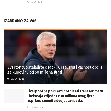
17/06/2024
IZABRANO ZA VAS
Evertonovo stajalište o Jacku Grealishu i važnost opcije
za kupovinu od 50 miliona funti
09/04/2026
Liverpool će pokušati potpisati transfer metu
Chelseaja vrijednu €30 miliona ovog ljeta
usprkos sumnji u dvojac zvijezda.
11/07/2024