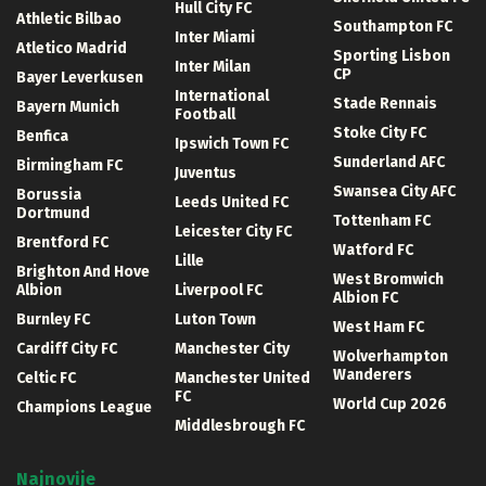
Hull City FC
Athletic Bilbao
Southampton FC
Inter Miami
Atletico Madrid
Sporting Lisbon
Inter Milan
CP
Bayer Leverkusen
International
Stade Rennais
Bayern Munich
Football
Stoke City FC
Benfica
Ipswich Town FC
Sunderland AFC
Birmingham FC
Juventus
Swansea City AFC
Borussia
Leeds United FC
Dortmund
Tottenham FC
Leicester City FC
Brentford FC
Watford FC
Lille
Brighton And Hove
West Bromwich
Albion
Liverpool FC
Albion FC
Burnley FC
Luton Town
West Ham FC
Cardiff City FC
Manchester City
Wolverhampton
Wanderers
Celtic FC
Manchester United
FC
World Cup 2026
Champions League
Middlesbrough FC
Najnovije