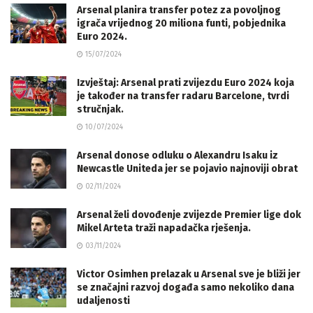
Arsenal planira transfer potez za povoljnog
igrača vrijednog 20 miliona funti, pobjednika
Euro 2024.
15/07/2024
Izvještaj: Arsenal prati zvijezdu Euro 2024 koja
je također na transfer radaru Barcelone, tvrdi
stručnjak.
10/07/2024
Arsenal donose odluku o Alexandru Isaku iz
Newcastle Uniteda jer se pojavio najnoviji obrat
02/11/2024
Arsenal želi dovođenje zvijezde Premier lige dok
Mikel Arteta traži napadačka rješenja.
03/11/2024
Victor Osimhen prelazak u Arsenal sve je bliži jer
se značajni razvoj događa samo nekoliko dana
udaljenosti