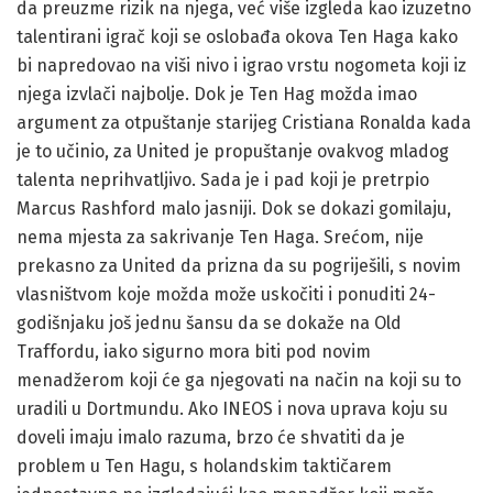
da preuzme rizik na njega, već više izgleda kao izuzetno
talentirani igrač koji se oslobađa okova Ten Haga kako
bi napredovao na viši nivo i igrao vrstu nogometa koji iz
njega izvlači najbolje. Dok je Ten Hag možda imao
argument za otpuštanje starijeg Cristiana Ronalda kada
je to učinio, za United je propuštanje ovakvog mladog
talenta neprihvatljivo. Sada je i pad koji je pretrpio
Marcus Rashford malo jasniji. Dok se dokazi gomilaju,
nema mjesta za sakrivanje Ten Haga. Srećom, nije
prekasno za United da prizna da su pogriješili, s novim
vlasništvom koje možda može uskočiti i ponuditi 24-
godišnjaku još jednu šansu da se dokaže na Old
Traffordu, iako sigurno mora biti pod novim
menadžerom koji će ga njegovati na način na koji su to
uradili u Dortmundu. Ako INEOS i nova uprava koju su
doveli imaju imalo razuma, brzo će shvatiti da je
problem u Ten Hagu, s holandskim taktičarem