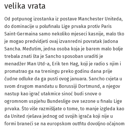
velika vrata
Od potpunog izostanka iz postave Manchester Uniteda,
do dominacije u polufinalu Lige prvaka protiv Paris
Saint-Germaina samo nekoliko mjeseci kasnije, malo tko
je mogao predvidjeti ovaj izvanredni povratak Jadona
Sancha. Međutim, jedna osoba koja je barem malo bolje
trebala znati šta je Sancho sposoban uraditi je
menadžer Man Utd-a, Erik ten Hag, koji je radio s njim i
promatrao ga na treningu preko godinu dana prije
čudne odluke da ga pusti ovog januara. Sancho cvjeta u
svom drugom mandatu u Borussiji Dortmund, a njegov
nastup kao igrač utakmice sinoć budi snove o
ogromnom uspjehu Bundeslige ove sezone u finalu Lige
prvaka. Što više razmišljate o tome, to manje izgleda kao
da United rješava jednog od svojih igrača koji nije u
formi braneći se na europskom outfitu dovoljno očajnom