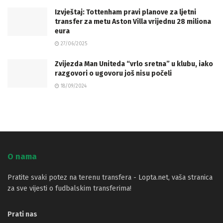
Izvještaj: Tottenham pravi planove za ljetni
transfer za metu Aston Villa vrijednu 28 miliona
eura
27/06/2025
Zvijezda Man Uniteda “vrlo sretna” u klubu, iako
razgovori o ugovoru još nisu počeli
18/09/2024
O nama
Pratite svaki potez na terenu transfera - Lopta.net, vaša stranica
za sve vijesti o fudbalskim transferima!
Prati nas