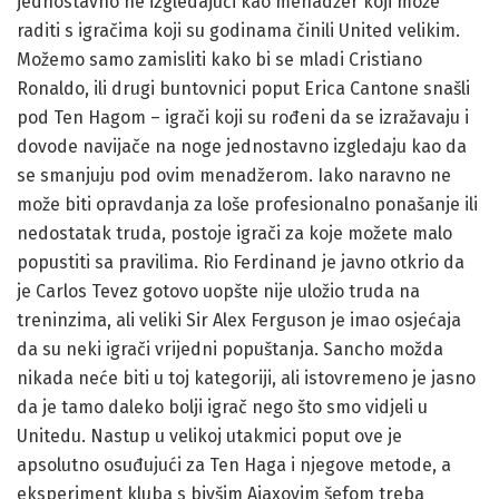
jednostavno ne izgledajući kao menadžer koji može
raditi s igračima koji su godinama činili United velikim.
Možemo samo zamisliti kako bi se mladi Cristiano
Ronaldo, ili drugi buntovnici poput Erica Cantone snašli
pod Ten Hagom – igrači koji su rođeni da se izražavaju i
dovode navijače na noge jednostavno izgledaju kao da
se smanjuju pod ovim menadžerom. Iako naravno ne
može biti opravdanja za loše profesionalno ponašanje ili
nedostatak truda, postoje igrači za koje možete malo
popustiti sa pravilima. Rio Ferdinand je javno otkrio da
je Carlos Tevez gotovo uopšte nije uložio truda na
treninzima, ali veliki Sir Alex Ferguson je imao osjećaja
da su neki igrači vrijedni popuštanja. Sancho možda
nikada neće biti u toj kategoriji, ali istovremeno je jasno
da je tamo daleko bolji igrač nego što smo vidjeli u
Unitedu. Nastup u velikoj utakmici poput ove je
apsolutno osuđujući za Ten Haga i njegove metode, a
eksperiment kluba s bivšim Ajaxovim šefom treba