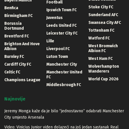
Bayern Munich
Football
Stoke City FC
Benfica
Ipswich Town FC
Sunderland AFC
Birmingham FC
Juventus
Swansea City AFC
Borussia
Leeds United FC
Dortmund
Tottenham FC
Leicester City FC
Brentford FC
Watford FC
Lille
Brighton And Hove
West Bromwich
Albion
Liverpool FC
Albion FC
Burnley FC
Luton Town
West Ham FC
Cardiff City FC
Manchester City
Wolverhampton
Wanderers
Celtic FC
Manchester United
FC
World Cup 2026
Champions League
Middlesbrough FC
Najnovije
Jeremy Monga kaže da je bilo “jednostavno” odabrati Manchester
City umjesto Arsenala
Video: Vinicius Junior viđen dolazeći na još jedan sastanak Real