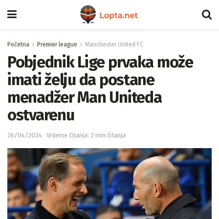
Početna
Premier league
Manchester United FC
Pobjednik Lige prvaka može
imati želju da postane
menadžer Man Uniteda
ostvarenu
26/04/2024
Vrijeme čitanja: 2 min čitanja