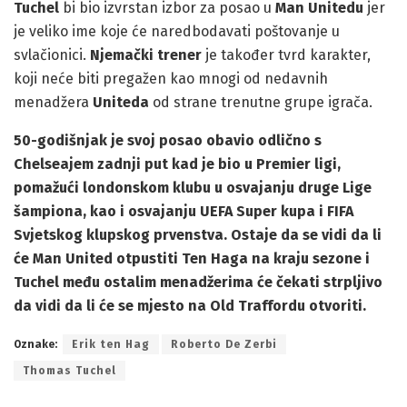
Tuchel
bi bio izvrstan izbor za posao u
Man Unitedu
jer
je veliko ime koje će naredbodavati poštovanje u
svlačionici.
Njemački trener
je također tvrd karakter,
koji neće biti pregažen kao mnogi od nedavnih
menadžera
Uniteda
od strane trenutne grupe igrača.
50-godišnjak je svoj posao obavio odlično s
Chelseajem
zadnji put kad je bio u
Premier ligi
,
pomažući londonskom klubu u osvajanju druge
Lige
šampiona
, kao i osvajanju
UEFA Super kupa
i
FIFA
Svjetskog klupskog prvenstva
. Ostaje da se vidi da li
će
Man United
otpustiti
Ten Haga
na kraju sezone i
Tuchel
među ostalim menadžerima će čekati strpljivo
da vidi da li će se mjesto na
Old Traffordu
otvoriti.
Oznake:
Erik ten Hag
Roberto De Zerbi
Thomas Tuchel