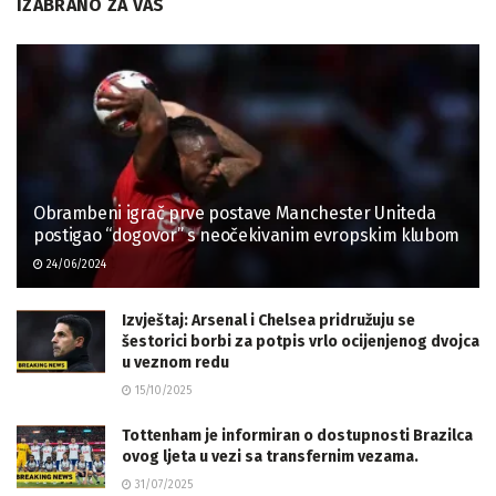
IZABRANO ZA VAS
Obrambeni igrač prve postave Manchester Uniteda
postigao “dogovor” s neočekivanim evropskim klubom
24/06/2024
Izvještaj: Arsenal i Chelsea pridružuju se
šestorici borbi za potpis vrlo ocijenjenog dvojca
u veznom redu
15/10/2025
Tottenham je informiran o dostupnosti Brazilca
ovog ljeta u vezi sa transfernim vezama.
31/07/2025