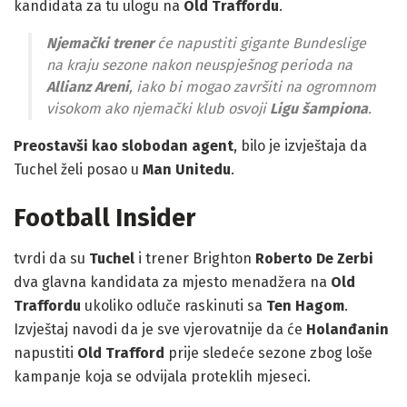
kandidata za tu ulogu na
Old Traffordu
.
Njemački trener
će napustiti gigante Bundeslige
na kraju sezone nakon neuspješnog perioda na
Allianz Areni
, iako bi mogao završiti na ogromnom
visokom ako njemački klub osvoji
Ligu šampiona
.
Preostavši kao slobodan agent
, bilo je izvještaja da
Tuchel želi posao u
Man Unitedu
.
Football Insider
tvrdi da su
Tuchel
i trener Brighton
Roberto De Zerbi
dva glavna kandidata za mjesto menadžera na
Old
Traffordu
ukoliko odluče raskinuti sa
Ten Hagom
.
Izvještaj navodi da je sve vjerovatnije da će
Holanđanin
napustiti
Old Trafford
prije sledeće sezone zbog loše
kampanje koja se odvijala proteklih mjeseci.