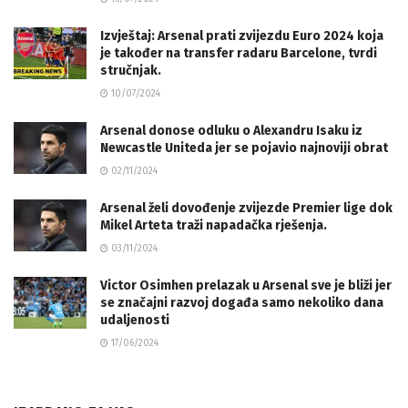
Izvještaj: Arsenal prati zvijezdu Euro 2024 koja
je također na transfer radaru Barcelone, tvrdi
stručnjak.
10/07/2024
Arsenal donose odluku o Alexandru Isaku iz
Newcastle Uniteda jer se pojavio najnoviji obrat
02/11/2024
Arsenal želi dovođenje zvijezde Premier lige dok
Mikel Arteta traži napadačka rješenja.
03/11/2024
Victor Osimhen prelazak u Arsenal sve je bliži jer
se značajni razvoj događa samo nekoliko dana
udaljenosti
17/06/2024