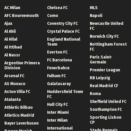
AC Milan
Chelsea FC
MLS
AFC Bournemouth
Como
Napoli
Ajax
Coventry City FC
Newcastle United
FC
Al Ahli
Crystal Palace FC
Norwich City FC
Al Hilal
England National
Team
Nottingham Forest
Al Ittihad
FC
Everton FC
Al Nassr
Paris Saint-
FC Barcelona
Germain
Argentine Primera
Division
Fenerbahce
Premier League
Arsenal FC
Fulham FC
RB Leipzig
AS Monaco
Galatasaray
Real Madrid CF
Aston Villa FC
Huddersfield Town
Roma
FC
Atalanta
Sheffield United FC
Hull City FC
Athletic Bilbao
Southampton FC
Inter Miami
Atletico Madrid
Sporting Lisbon
Inter Milan
CP
Bayer Leverkusen
International
Stade Rennais