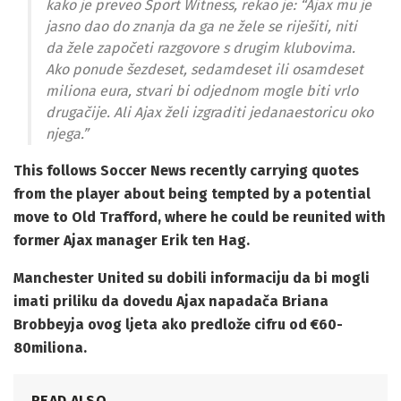
kako je preveo Sport Witness, rekao je: “Ajax mu je
jasno dao do znanja da ga ne žele se riješiti, niti
da žele započeti razgovore s drugim klubovima.
Ako ponude šezdeset, sedamdeset ili osamdeset
miliona eura, stvari bi odjednom mogle biti vrlo
drugačije. Ali Ajax želi izgraditi jedanaestoricu oko
njega.”
This follows Soccer News recently carrying quotes
from the player about being tempted by a potential
move to Old Trafford, where he could be reunited with
former Ajax manager Erik ten Hag.
Manchester United su dobili informaciju da bi mogli
imati priliku da dovedu Ajax napadača Briana
Brobbeyja ovog ljeta ako predlože cifru od €60-
80miliona.
READ ALSO