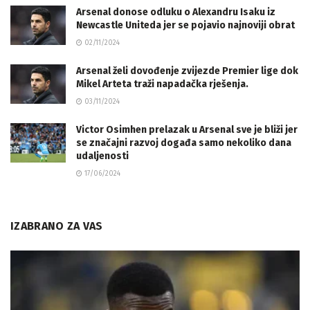
Arsenal donose odluku o Alexandru Isaku iz
Newcastle Uniteda jer se pojavio najnoviji obrat
02/11/2024
Arsenal želi dovođenje zvijezde Premier lige dok
Mikel Arteta traži napadačka rješenja.
03/11/2024
Victor Osimhen prelazak u Arsenal sve je bliži jer
se značajni razvoj događa samo nekoliko dana
udaljenosti
17/06/2024
IZABRANO ZA VAS