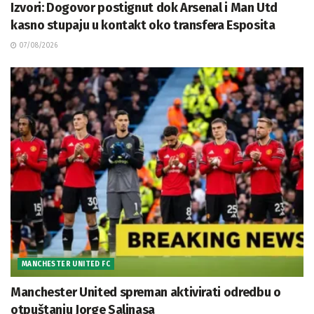
Izvori: Dogovor postignut dok Arsenal i Man Utd
kasno stupaju u kontakt oko transfera Esposita
07/08/2026
MANCHESTER UNITED FC
Manchester United spreman aktivirati odredbu o
otpuštanju Jorge Salinasa