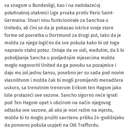
sa snagom u Bundesligi, kao i na nadolazećoj
polufinalnoj utakmici Lige prvaka protiv Paris Saint-
Germaina. Stvari nisu funkcionirale za Sanchoa u
Unitedu, ali čini se da je pokazao iskrice svoje stare
forme od povratka u Dortmund za drugi put, tako da je
možda za njega logično da sve pokuša kako bi od toga
napravio stalni potez. Ostaje da se vidi, međutim, da li bi
poboljšanje Sancha u posljednjim mjesecima možda
moglo nagovoriti United da ga povuku sa pozajmice i
daju mu još jednu šansu, posebno jer su sada pod novim
vlasništvom i možda čak bi mogli promijeniti menadžera
uskoro, sa trenutnim trenerom Erikom ten Hagom jako
loše prolazeći ove sezone. Sancho sigurno neće igrati
pod Ten Hagom opet s obzirom na način njegovog
odlaska ove sezone, ali ako je novi režim na mjestu,
možda bi to moglo pružiti savršenu priliku 24-godišnjaku
da ponovno pokuša uspjeti na Old Traffordu.