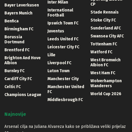
Inter Milan
CP
Bayer Leverkusen
International
Stade Rennais
Bayern Munich
Football
Stoke City FC
Benfica
Ipswich Town FC
Sunderland AFC
Birmingham FC
Juventus
Swansea City AFC
Borussia
Leeds United FC
Dortmund
Tottenham FC
Leicester City FC
Brentford FC
Watford FC
Lille
Brighton And Hove
West Bromwich
Albion
Liverpool FC
Albion FC
Burnley FC
Luton Town
West Ham FC
Cardiff City FC
Manchester City
Wolverhampton
Wanderers
Celtic FC
Manchester United
FC
World Cup 2026
Champions League
Middlesbrough FC
Najnovije
Arsenal cilja na Juliana Alvareza kako se približava veliki prijelaz