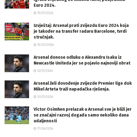
Euro 2024.
15/07/2024
Izvještaj: Arsenal prati zvijezdu Euro 2024 koja
je također na transfer radaru Barcelone, tvrdi
stručnjak.
10/07/2024
Arsenal donose odluku o Alexandru Isaku iz
Newcastle Uniteda jer se pojavio najnoviji obrat
02/11/2024
Arsenal želi dovođenje zvijezde Premier lige dok
Mikel Arteta traži napadačka rješenja.
03/11/2024
Victor Osimhen prelazak u Arsenal sve je bliži jer
se značajni razvoj događa samo nekoliko dana
udaljenosti
17/06/2024