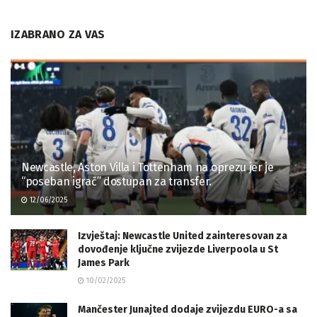
IZABRANO ZA VAS
Newcastle, Aston Villa i Tottenham na oprezu jer je
“poseban igrač” dostupan za transfer.
12/06/2025
Izvještaj: Newcastle United zainteresovan za
dovođenje ključne zvijezde Liverpoola u St
James Park
10/02/2025
Mančester Junajted dodaje zvijezdu EURO-a sa