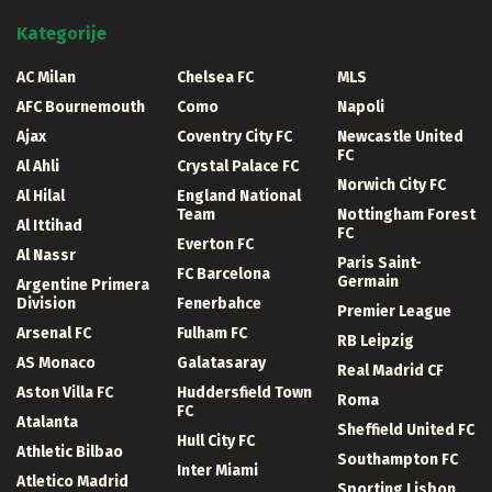
Kategorije
AC Milan
Chelsea FC
MLS
AFC Bournemouth
Como
Napoli
Ajax
Coventry City FC
Newcastle United
FC
Al Ahli
Crystal Palace FC
Norwich City FC
Al Hilal
England National
Team
Nottingham Forest
Al Ittihad
FC
Everton FC
Al Nassr
Paris Saint-
FC Barcelona
Germain
Argentine Primera
Division
Fenerbahce
Premier League
Arsenal FC
Fulham FC
RB Leipzig
AS Monaco
Galatasaray
Real Madrid CF
Aston Villa FC
Huddersfield Town
Roma
FC
Atalanta
Sheffield United FC
Hull City FC
Athletic Bilbao
Southampton FC
Inter Miami
Atletico Madrid
Sporting Lisbon