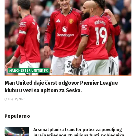
MANCHESTER UNITED FC
Man United daje čvrst odgovor Premier League
klubu u vezi sa upitom za Seska.
06/08/2026
Popularno
Arsenal planira transfer potez za povoljnog
igrača vrijednog 20 miliona funti, pobjednika