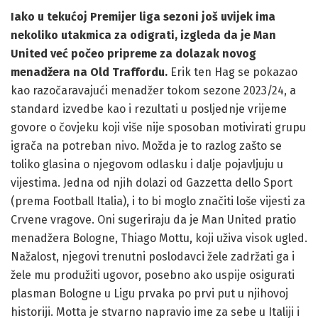
Iako u tekućoj Premijer liga sezoni još uvijek ima
nekoliko utakmica za odigrati, izgleda da je Man
United već počeo pripreme za dolazak novog
menadžera na Old Traffordu.
Erik ten Hag se pokazao
kao razočaravajući menadžer tokom sezone 2023/24, a
standard izvedbe kao i rezultati u posljednje vrijeme
govore o čovjeku koji više nije sposoban motivirati grupu
igrača na potreban nivo. Možda je to razlog zašto se
toliko glasina o njegovom odlasku i dalje pojavljuju u
vijestima. Jedna od njih dolazi od Gazzetta dello Sport
(prema Football Italia), i to bi moglo značiti loše vijesti za
Crvene vragove. Oni sugeriraju da je Man United pratio
menadžera Bologne, Thiago Mottu, koji uživa visok ugled.
Nažalost, njegovi trenutni poslodavci žele zadržati ga i
žele mu produžiti ugovor, posebno ako uspije osigurati
plasman Bologne u Ligu prvaka po prvi put u njihovoj
historiji. Motta je stvarno napravio ime za sebe u Italiji i