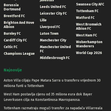
Juventus
Swansea City AFC
Borussia
Leeds United FC
Dortmund
Tottenham FC
Leicester City FC
Brentford FC
Watford FC
Lille
Brighton And Hove
West Bromwich
Albion
Liverpool FC
Albion FC
Burnley FC
Luton Town
West Ham FC
Cardiff City FC
Manchester City
Wolverhampton
Wanderers
Celtic FC
Manchester United
FC
World Cup 2026
Champions League
Middlesbrough FC
Najnovije
Aston Villa ciljaju Pape Matara Sarra u transferu vrijednom 30
miliona funti u Tottenham
West Ham postavlja cijenu od 35 miliona eura dok Bayer
Leverkusen cilja na Konstantinosa Mavropanosa.
Tottenham razmatraju mogući transfer za napadača Villarreala