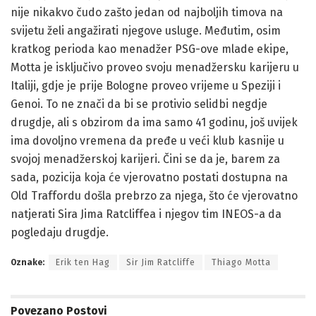
nije nikakvo čudo zašto jedan od najboljih timova na
svijetu želi angažirati njegove usluge. Međutim, osim
kratkog perioda kao menadžer PSG-ove mlade ekipe,
Motta je isključivo proveo svoju menadžersku karijeru u
Italiji, gdje je prije Bologne proveo vrijeme u Speziji i
Genoi. To ne znači da bi se protivio selidbi negdje
drugdje, ali s obzirom da ima samo 41 godinu, još uvijek
ima dovoljno vremena da pređe u veći klub kasnije u
svojoj menadžerskoj karijeri. Čini se da je, barem za
sada, pozicija koja će vjerovatno postati dostupna na
Old Traffordu došla prebrzo za njega, što će vjerovatno
natjerati Sira Jima Ratcliffea i njegov tim INEOS-a da
pogledaju drugdje.
Oznake:
Erik ten Hag
Sir Jim Ratcliffe
Thiago Motta
Povezano
Postovi