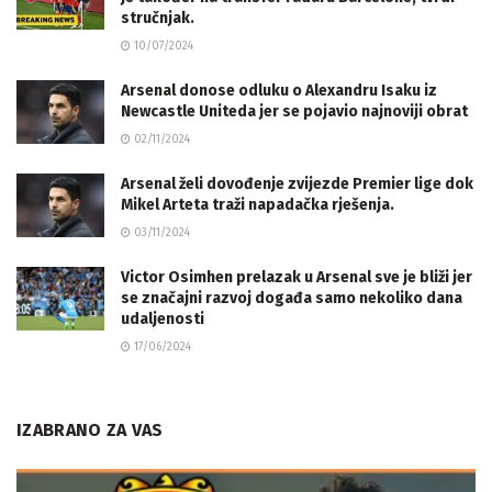
stručnjak.
10/07/2024
Arsenal donose odluku o Alexandru Isaku iz
Newcastle Uniteda jer se pojavio najnoviji obrat
02/11/2024
Arsenal želi dovođenje zvijezde Premier lige dok
Mikel Arteta traži napadačka rješenja.
03/11/2024
Victor Osimhen prelazak u Arsenal sve je bliži jer
se značajni razvoj događa samo nekoliko dana
udaljenosti
17/06/2024
IZABRANO ZA VAS