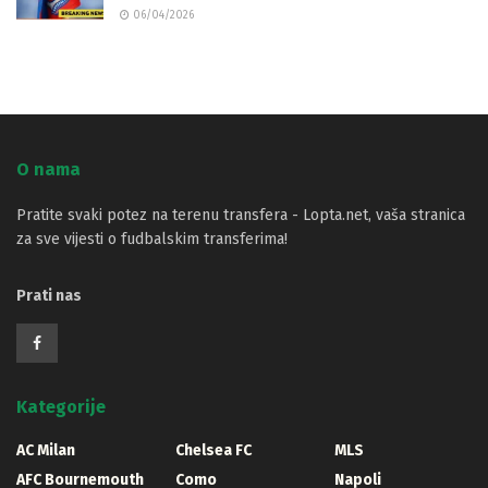
06/04/2026
O nama
Pratite svaki potez na terenu transfera - Lopta.net, vaša stranica
za sve vijesti o fudbalskim transferima!
Prati nas
Kategorije
AC Milan
Chelsea FC
MLS
AFC Bournemouth
Como
Napoli