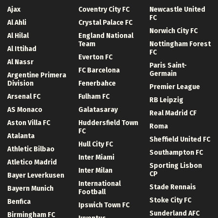
Ajax
Coventry City FC
Newcastle United
FC
Al Ahli
Crystal Palace FC
Norwich City FC
Al Hilal
England National
Team
Nottingham Forest
Al Ittihad
FC
Everton FC
Al Nassr
Paris Saint-
FC Barcelona
Germain
Argentine Primera
Division
Fenerbahce
Premier League
Arsenal FC
Fulham FC
RB Leipzig
AS Monaco
Galatasaray
Real Madrid CF
Aston Villa FC
Huddersfield Town
Roma
FC
Atalanta
Sheffield United FC
Hull City FC
Athletic Bilbao
Southampton FC
Inter Miami
Atletico Madrid
Sporting Lisbon
Inter Milan
CP
Bayer Leverkusen
International
Stade Rennais
Bayern Munich
Football
Stoke City FC
Benfica
Ipswich Town FC
Sunderland AFC
Birmingham FC