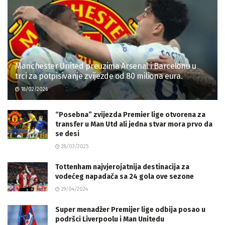
Manchester United preuzima Arsenal i Barcelonu u
trci za potpisivanje zvijezde od 80 miliona eura.
18/02/2026
“Posebna” zvijezda Premier lige otvorena za
transfer u Man Utd ali jedna stvar mora prvo da
se desi
28/03/2025
Tottenham najvjerojatnija destinacija za
vodećeg napadača sa 24 gola ove sezone
29/04/2024
Super menadžer Premijer lige odbija posao u
podršci Liverpoolu i Man Unitedu