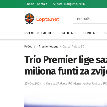
O nama
Kontakt
Subota, 8 Augusta, 2026
PREMIER LEAGUE
LALIGA
SERIE A
B
Početna
Premier league
Crystal Palace FC
Trio Premier lige sa
miliona funti za zvi
25/04/2024
u
Crystal Palace FC
,
Manchester United FC