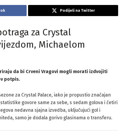
ook
Podijeli na Twitter
otraga za Crystal
vijezdom, Michaelom
riraju da bi Crveni Vragovi mogli morati izdvojiti
v potpis.
sezone za Crystal Palace, iako je propustio značajan
tatistike govore same za sebe, s sedam golova i četiri
jegova nedavna sjajna izvedba, uključujući gol i
niteda, samo je dodala gorivo glasinama o transferu.