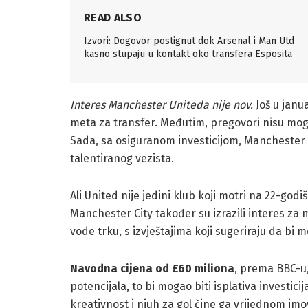
READ ALSO
Izvori: Dogovor postignut dok Arsenal i Man Utd
kasno stupaju u kontakt oko transfera Esposita
Interes Manchester Uniteda nije nov.
Još u janua
meta za transfer. Međutim, pregovori nisu mogli 
Sada, sa osiguranom investicijom, Manchester
talentiranog vezista.
Ali United nije jedini klub koji motri na 22-go
Manchester City također su izrazili interes za 
vode trku, s izvještajima koji sugeriraju da bi m
Navodna cijena od £60 miliona
, prema BBC-u,
potencijala, to bi mogao biti isplativa investi
kreativnost i njuh za gol čine ga vrijednom imov