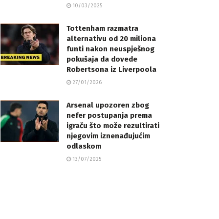
10/03/2025
Tottenham razmatra
alternativu od 20 miliona
funti nakon neuspješnog
pokušaja da dovede
Robertsona iz Liverpoola
27/01/2026
Arsenal upozoren zbog
nefer postupanja prema
igraču što može rezultirati
njegovim iznenađujućim
odlaskom
13/07/2025