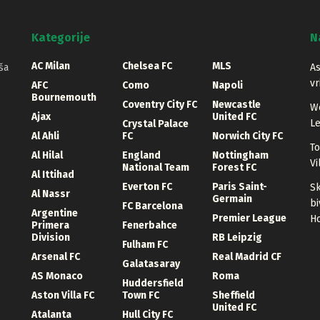
Kategorije
N
AC Milan
Chelsea FC
MLS
ša
As
vr
AFC
Como
Napoli
Bournemouth
Coventry City FC
Newcastle
We
Ajax
United FC
Le
Crystal Palace
Al Ahli
FC
Norwich City FC
To
Al Hilal
England
Nottingham
Vi
National Team
Forest FC
Al Ittihad
Everton FC
Paris Saint-
Sk
Al Nassr
Germain
bi
FC Barcelona
Argentine
Premier League
Ho
Primera
Fenerbahce
Division
RB Leipzig
Fulham FC
Arsenal FC
Real Madrid CF
Galatasaray
AS Monaco
Roma
Huddersfield
Aston Villa FC
Town FC
Sheffield
United FC
Atalanta
Hull City FC