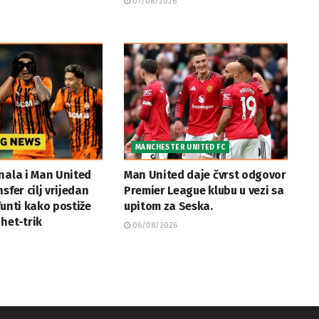
07/08/2026
MANCHESTER UNITED FC
nala i Man United
Man United daje čvrst odgovor
sfer cilj vrijedan
Premier League klubu u vezi sa
funti kako postiže
upitom za Seska.
het-trik
06/08/2026