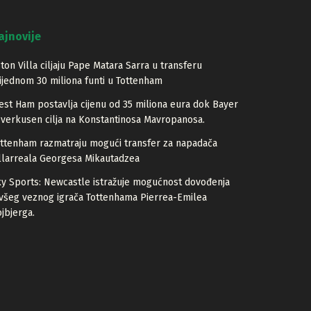
ajnovije
ton Villa ciljaju Pape Matara Sarra u transferu
ijednom 30 miliona funti u Tottenham
st Ham postavlja cijenu od 35 miliona eura dok Bayer
verkusen cilja na Konstantinosa Mavropanosa.
ttenham razmatraju mogući transfer za napadača
llarreala Georgesa Mikautadzea
y Sports: Newcastle istražuje mogućnost dovođenja
všeg veznog igrača Tottenhama Pierrea-Emilea
jbjerga.