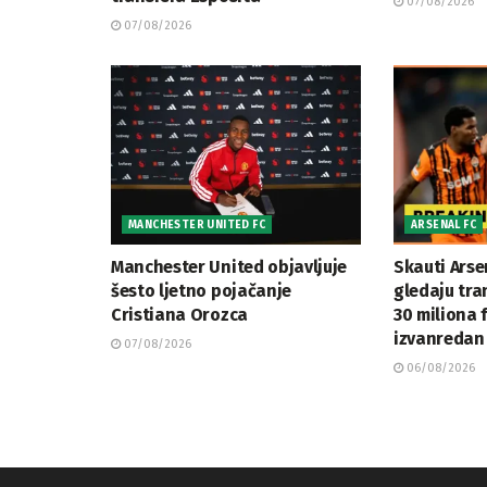
07/08/2026
07/08/2026
MANCHESTER UNITED FC
ARSENAL FC
Manchester United objavljuje
Skauti Arse
šesto ljetno pojačanje
gledaju tran
Cristiana Orozca
30 miliona 
izvanredan 
07/08/2026
06/08/2026