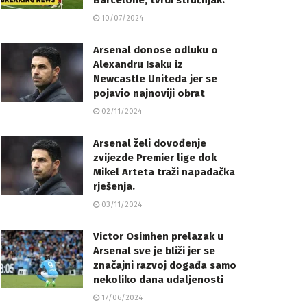
Barcelone, tvrdi stručnjak.
10/07/2024
Arsenal donose odluku o
Alexandru Isaku iz
Newcastle Uniteda jer se
pojavio najnoviji obrat
02/11/2024
Arsenal želi dovođenje
zvijezde Premier lige dok
Mikel Arteta traži napadačka
rješenja.
03/11/2024
Victor Osimhen prelazak u
Arsenal sve je bliži jer se
značajni razvoj događa samo
nekoliko dana udaljenosti
17/06/2024