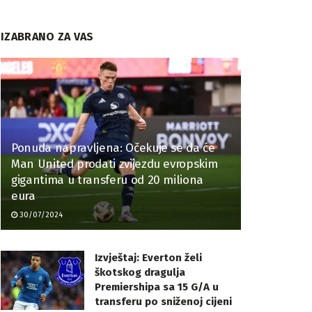
IZABRANO ZA VAS
Ponuda napravljena: Očekuje se da će
Man United prodati zvijezdu evropskim
gigantima u transferu od 20 miliona
eura
30/07/2024
Izvještaj: Everton želi
škotskog dragulja
Premiershipa sa 15 G/A u
transferu po sniženoj cijeni