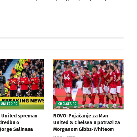
UNITED FC
CHELSEA FC
 United spreman
NOVO: Pojačanje za Man
odredbu o
United & Chelsea u potrazi za
Jorge Salinasa
Morganom Gibbs-Whiteom