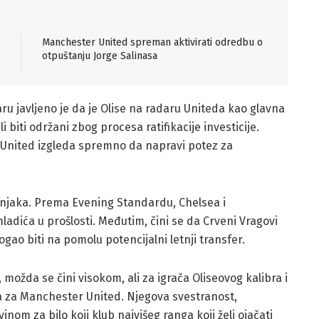
Manchester United spreman aktivirati odredbu o
otpuštanju Jorge Salinasa
ru javljeno je da je Olise na radaru Uniteda kao glavna
biti održani zbog procesa ratifikacije investicije.
 United izgleda spremno da napravi potez za
dišnjaka. Prema Evening Standardu, Chelsea i
mladića u prošlosti. Međutim, čini se da Crveni Vragovi
ogao biti na pomolu potencijalni letnji transfer.
 možda se čini visokom, ali za igrača Oliseovog kalibra i
cija za Manchester United. Njegova svestranost,
inom za bilo koji klub najvišeg ranga koji želi ojačati