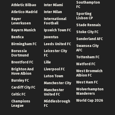
Southampton
Athletic Bilbao
Inter Miami
FC
Atletico Madrid
Inter Milan
Sporting
Lisbon CP
Bayer
International
Leverkusen
Football
Stade Rennais
Bayern Munich
Ipswich Town FC
Stoke City FC
Benfica
Juventus
Sunderland AFC
Birmingham FC
Leeds United FC
Swansea City
AFC
Borussia
Leicester City
Dortmund
FC
Tottenham FC
Brentford FC
Lille
Watford FC
Brighton And
Liverpool FC
West Bromwich
Hove Albion
Albion FC
Luton Town
Burnley FC
West Ham FC
Manchester City
Cardiff City FC
Wolverhampton
Manchester
Wanderers
Celtic FC
United FC
World Cup 2026
Champions
Middlesbrough
League
FC