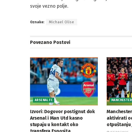
svoje vezno polje.
Oznake:
Michael Olise
Povezano
Postovi
ARSENAL FC
MANCHESTER 
Izvori: Dogovor postignut dok
Manchester
Arsenal i Man Utd kasno
aktivirati 
stupaju u kontakt oko
otpuštanju 
transfera Esposita