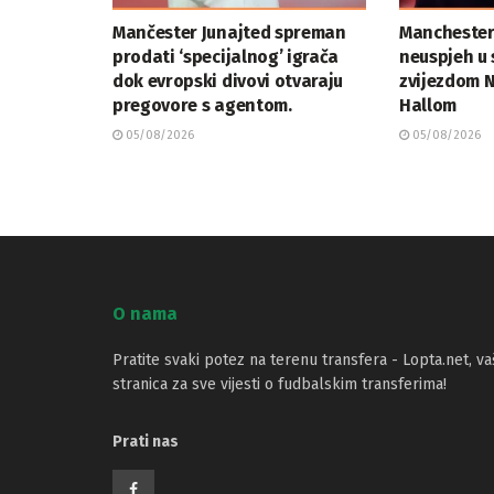
Mančester Junajted spreman
Manchester
prodati ‘specijalnog’ igrača
neuspjeh u 
dok evropski divovi otvaraju
zvijezdom 
pregovore s agentom.
Hallom
05/08/2026
05/08/2026
O nama
Pratite svaki potez na terenu transfera - Lopta.net, va
stranica za sve vijesti o fudbalskim transferima!
Prati nas