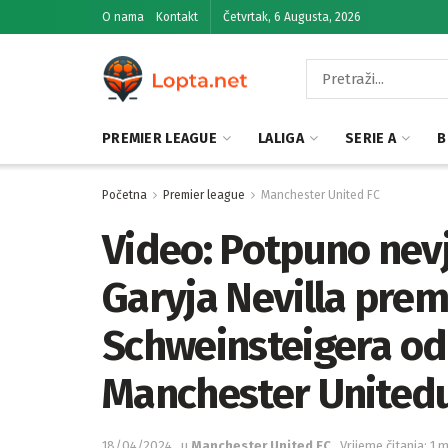
O nama
Kontakt
Četvrtak, 6 Augusta, 2026
PREMIER LEAGUE
LALIGA
SERIE A
B
Početna
Premier league
Manchester United FC
Video: Potpuno nev
Garyja Nevilla pre
Schweinsteigera od
Manchester United
18/04/2024
u
Manchester United FC
Vrijeme čitanja: 1 m