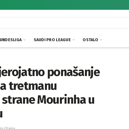
UNDESLIGA
SAUDI PRO LEAGUE
OSTALO
jerojatno ponašanje
ma tretmanu
 strane Mourinha u
u
in čitanja