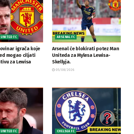
UNITED FC
ARSENAL FC
ovinar igrača koje
Arsenal će blokirati potez Man
ed mogao ciljati
Uniteda za Mylesa Lewisa-
tivu za Lewisa
Skellyja.
05/08/2026
UNITED FC
CHELSEA FC