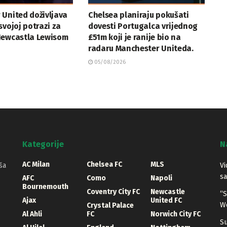
 United doživljava
Chelsea planiraju pokušati
svojoj potrazi za
dovesti Portugalca vrijednog
Newcastla Lewisom
£51m koji je ranije bio na
radaru Manchester Uniteda.
05/08/2026
Kategorije
N
AC Milan
Chelsea FC
MLS
ša
Vi
sa
AFC
Como
Napoli
Bournemouth
Coventry City FC
Newcastle
“S
Ajax
United FC
W
Crystal Palace
Al Ahli
FC
Norwich City FC
S