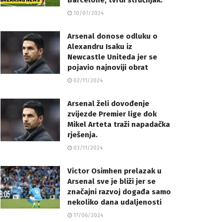
Barcelone, tvrdi stručnjak.
10/07/2024
Arsenal donose odluku o
Alexandru Isaku iz
Newcastle Uniteda jer se
pojavio najnoviji obrat
02/11/2024
Arsenal želi dovođenje
zvijezde Premier lige dok
Mikel Arteta traži napadačka
rješenja.
03/11/2024
Victor Osimhen prelazak u
Arsenal sve je bliži jer se
značajni razvoj događa samo
nekoliko dana udaljenosti
17/06/2024