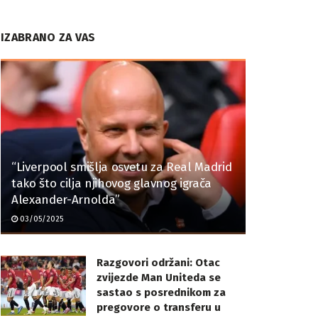
IZABRANO ZA VAS
“Liverpool smišlja osvetu za Real Madrid
tako što cilja njihovog glavnog igrača
Alexander-Arnolda”
03/05/2025
Razgovori održani: Otac
zvijezde Man Uniteda se
sastao s posrednikom za
pregovore o transferu u