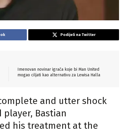
ook
Podijeli na Twitter
Imenovan novinar igrača koje bi Man United
mogao ciljati kao alternativu za Lewisa Halla
n complete and utter shock
 player, Bastian
ed his treatment at the