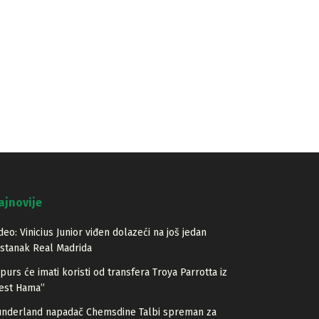
ajnovije
deo: Vinicius Junior viđen dolazeći na još jedan
stanak Real Madrida
purs će imati koristi od transfera Troya Parrotta iz
est Hama”
underland napadač Chemsdine Talbi spreman za