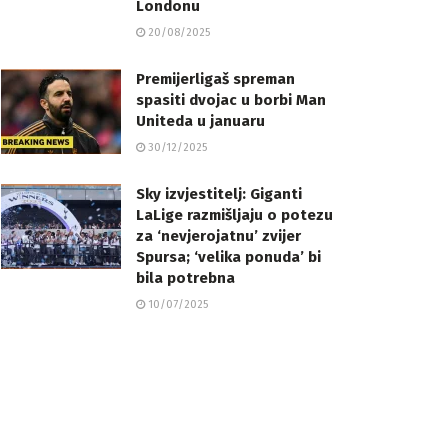
Londonu
20/08/2025
Premijerligaš spreman
spasiti dvojac u borbi Man
Uniteda u januaru
30/12/2025
Sky izvjestitelj: Giganti
LaLige razmišljaju o potezu
za ‘nevjerojatnu’ zvijer
Spursa; ‘velika ponuda’ bi
bila potrebna
10/07/2025