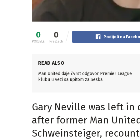
0
0
Podijeli na Faceb
PODJELE
Pregledi
READ ALSO
Man United daje čvrst odgovor Premier League
klubu u vezi sa upitom za Seska.
Gary Neville was left i
after former Man United
Schweinsteiger, recount