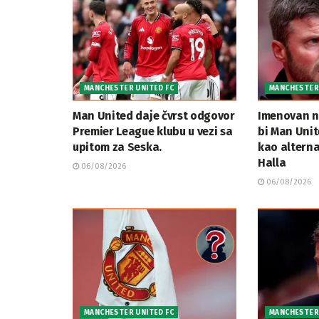
MANCHESTER UNITED FC
MANCHESTER 
Man United daje čvrst odgovor
Imenovan n
Premier League klubu u vezi sa
bi Man Unit
upitom za Seska.
kao alterna
Halla
06/08/2026
06/08/2026
MANCHESTER UNITED FC
MANCHESTER 