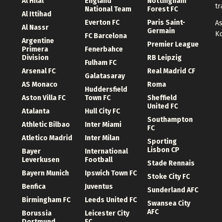
Al Hilal
England
Nottingham
tr
National Team
Forest FC
Al Ittihad
Everton FC
Paris Saint-
As
Al Nassr
Germain
K
FC Barcelona
Argentine
Premier League
Primera
Fenerbahce
Division
RB Leipzig
Fulham FC
Arsenal FC
Real Madrid CF
Galatasaray
AS Monaco
Roma
Huddersfield
Aston Villa FC
Town FC
Sheffield
United FC
Atalanta
Hull City FC
Southampton
Athletic Bilbao
Inter Miami
FC
Atletico Madrid
Inter Milan
Sporting
Lisbon CP
Bayer
International
Leverkusen
Football
Stade Rennais
Bayern Munich
Ipswich Town FC
Stoke City FC
Benfica
Juventus
Sunderland AFC
Birmingham FC
Leeds United FC
Swansea City
AFC
Borussia
Leicester City
Dortmund
FC