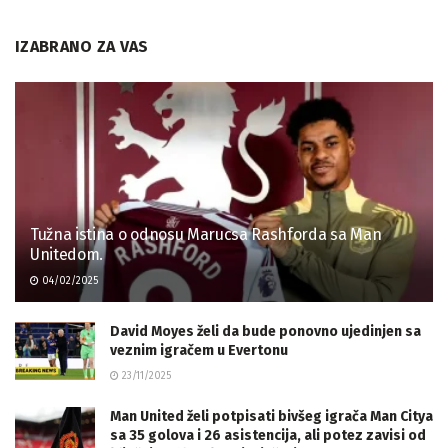
IZABRANO ZA VAS
Tužna istina o odnosu Marucsa Rashforda sa Man
Unitedom.
04/02/2025
David Moyes želi da bude ponovno ujedinjen sa
veznim igračem u Evertonu
23/11/2025
Man United želi potpisati bivšeg igrača Man Citya
sa 35 golova i 26 asistencija, ali potez zavisi od