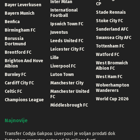
Inter Milan
CP
Bayer Leverkusen
International
Stade Rennais
Bayern Munich
Football
Stoke City FC
Benfica
Ipswich Town FC
Sunderland AFC
Birmingham FC
Juventus
Swansea City AFC
Borussia
Leeds United FC
Dortmund
Tottenham FC
Leicester City FC
Brentford FC
Watford FC
Lille
Brighton And Hove
West Bromwich
Albion
Liverpool FC
Albion FC
Burnley FC
Luton Town
West Ham FC
Cardiff City FC
Manchester City
Wolverhampton
Wanderers
Celtic FC
Manchester United
FC
World Cup 2026
Champions League
Middlesbrough FC
Najnovije
Transfer Codyja Gakpoa: Liverpool je voljan prodati dok