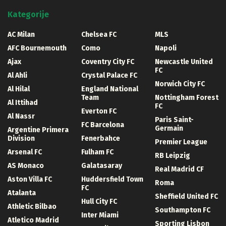
Kategorije
AC Milan
Chelsea FC
MLS
AFC Bournemouth
Como
Napoli
Ajax
Coventry City FC
Newcastle United
FC
Al Ahli
Crystal Palace FC
Norwich City FC
Al Hilal
England National
Team
Nottingham Forest
Al Ittihad
FC
Everton FC
Al Nassr
Paris Saint-
FC Barcelona
Germain
Argentine Primera
Division
Fenerbahce
Premier League
Arsenal FC
Fulham FC
RB Leipzig
AS Monaco
Galatasaray
Real Madrid CF
Aston Villa FC
Huddersfield Town
Roma
FC
Atalanta
Sheffield United FC
Hull City FC
Athletic Bilbao
Southampton FC
Inter Miami
Atletico Madrid
Sporting Lisbon