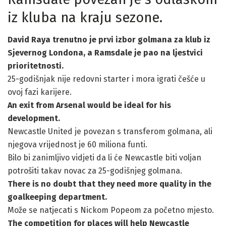
iz kluba na kraju sezone.
David Raya trenutno je prvi izbor golmana za klub iz
Sjevernog Londona, a Ramsdale je pao na ljestvici
prioritetnosti.
25-godišnjak nije redovni starter i mora igrati češće u
ovoj fazi karijere.
An exit from Arsenal would be ideal for his
development.
Newcastle United je povezan s transferom golmana, ali
njegova vrijednost je 60 miliona funti.
Bilo bi zanimljivo vidjeti da li će Newcastle biti voljan
potrošiti takav novac za 25-godišnjeg golmana.
There is no doubt that they need more quality in the
goalkeeping department.
Može se natjecati s Nickom Popeom za početno mjesto.
The competition for places will help Newcastle