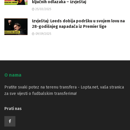
ključnih odlazaka – izvještaj
25/03/2025
Izvještaj: Leeds dobija podršku u svojem lovu na
28-godišnjeg napadača iz Premier lige
09/09/2025
O nama
Pratite svaki potez na terenu transfera - Lopta.net, vaša stranica
za sve vijesti o fudbalskim transferima!
Prati nas