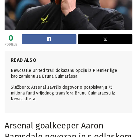
0
PODJELE
READ ALSO
Newcastle United traži dokazanu opciju iz Premier lige
kao zamjenu za Bruna Guimarãesa
Službeno: Arsenal završio dogovor o potpisivanju 75
miliona funti vrijednog transfera Brunu Guimaraesu iz
Newcastle-a.
Arsenal goalkeeper Aaron
Ramsdale povezan je s odlaskom