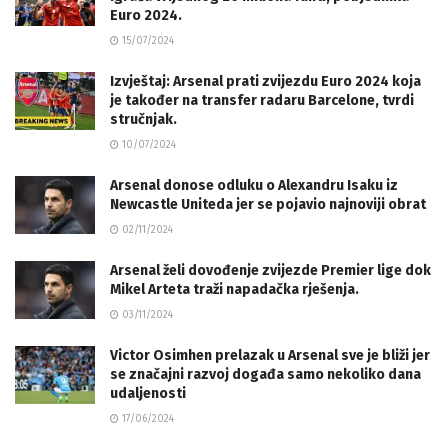
Euro 2024.
15/07/2024
Izvještaj: Arsenal prati zvijezdu Euro 2024 koja
je također na transfer radaru Barcelone, tvrdi
stručnjak.
10/07/2024
Arsenal donose odluku o Alexandru Isaku iz
Newcastle Uniteda jer se pojavio najnoviji obrat
02/11/2024
Arsenal želi dovođenje zvijezde Premier lige dok
Mikel Arteta traži napadačka rješenja.
03/11/2024
Victor Osimhen prelazak u Arsenal sve je bliži jer
se značajni razvoj događa samo nekoliko dana
udaljenosti
17/06/2024