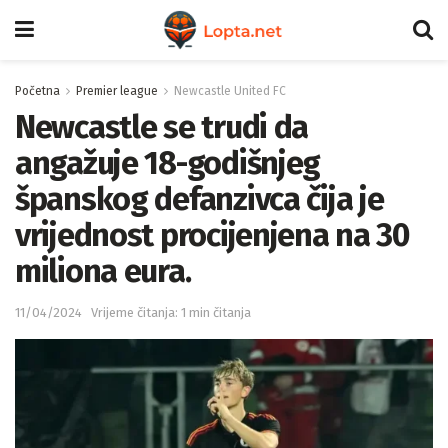
Početna
Premier league
Newcastle United FC
Newcastle se trudi da
angažuje 18-godišnjeg
španskog defanzivca čija je
vrijednost procijenjena na 30
miliona eura.
11/04/2024
Vrijeme čitanja: 1 min čitanja