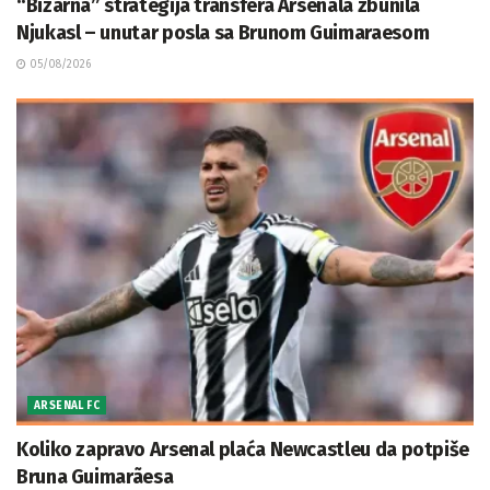
“Bizarna” strategija transfera Arsenala zbunila
Njukasl – unutar posla sa Brunom Guimaraesom
05/08/2026
ARSENAL FC
Koliko zapravo Arsenal plaća Newcastleu da potpiše
Bruna Guimarãesa