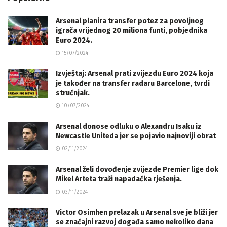
Arsenal planira transfer potez za povoljnog
igrača vrijednog 20 miliona funti, pobjednika
Euro 2024.
15/07/2024
Izvještaj: Arsenal prati zvijezdu Euro 2024 koja
je također na transfer radaru Barcelone, tvrdi
stručnjak.
10/07/2024
Arsenal donose odluku o Alexandru Isaku iz
Newcastle Uniteda jer se pojavio najnoviji obrat
02/11/2024
Arsenal želi dovođenje zvijezde Premier lige dok
Mikel Arteta traži napadačka rješenja.
03/11/2024
Victor Osimhen prelazak u Arsenal sve je bliži jer
se značajni razvoj događa samo nekoliko dana