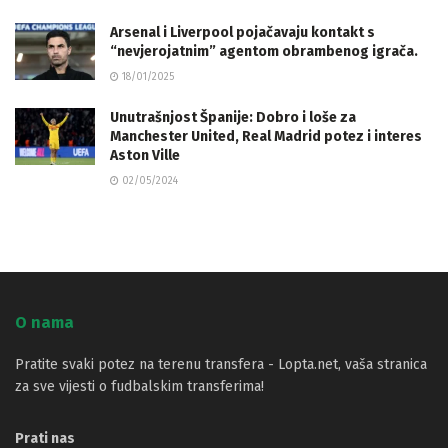
Arsenal i Liverpool pojačavaju kontakt s
“nevjerojatnim” agentom obrambenog igrača.
18/01/2025
Unutrašnjost Španije: Dobro i loše za
Manchester United, Real Madrid potez i interes
Aston Ville
02/05/2024
O nama
Pratite svaki potez na terenu transfera - Lopta.net, vaša stranica
za sve vijesti o fudbalskim transferima!
Prati nas