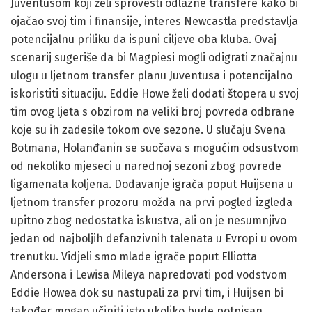
Juventusom koji želi sprovesti odlazne transfere kako bi
ojačao svoj tim i finansije, interes Newcastla predstavlja
potencijalnu priliku da ispuni ciljeve oba kluba. Ovaj
scenarij sugeriše da bi Magpiesi mogli odigrati značajnu
ulogu u ljetnom transfer planu Juventusa i potencijalno
iskoristiti situaciju. Eddie Howe želi dodati štopera u svoj
tim ovog ljeta s obzirom na veliki broj povreda odbrane
koje su ih zadesile tokom ove sezone. U slučaju Svena
Botmana, Holanđanin se suočava s mogućim odsustvom
od nekoliko mjeseci u narednoj sezoni zbog povrede
ligamenata koljena. Dodavanje igrača poput Huijsena u
ljetnom transfer prozoru možda na prvi pogled izgleda
upitno zbog nedostatka iskustva, ali on je nesumnjivo
jedan od najboljih defanzivnih talenata u Evropi u ovom
trenutku. Vidjeli smo mlade igrače poput Elliotta
Andersona i Lewisa Mileya napredovati pod vodstvom
Eddie Howea dok su nastupali za prvi tim, i Huijsen bi
također mogao učiniti isto ukoliko bude potpisan.