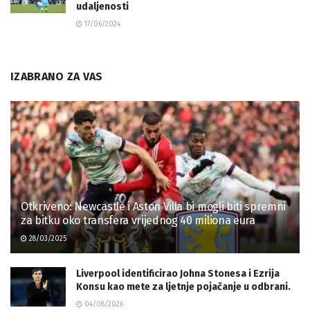
udaljenosti
17/06/2024
IZABRANO ZA VAS
Otkriveno: Newcastle i Aston Villa bi mogli biti spremni
za bitku oko transfera vrijednog 40 miliona eura
28/03/2025
Liverpool identificirao Johna Stonesa i Ezrija
Konsu kao mete za ljetnje pojačanje u odbrani.
04/08/2026