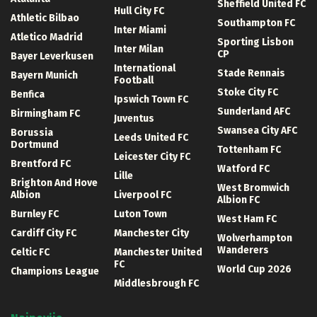
Sheffield United FC
Hull City FC
Athletic Bilbao
Southampton FC
Inter Miami
Atletico Madrid
Sporting Lisbon
Inter Milan
CP
Bayer Leverkusen
International
Stade Rennais
Bayern Munich
Football
Stoke City FC
Benfica
Ipswich Town FC
Sunderland AFC
Birmingham FC
Juventus
Swansea City AFC
Borussia
Leeds United FC
Dortmund
Tottenham FC
Leicester City FC
Brentford FC
Watford FC
Lille
Brighton And Hove
West Bromwich
Albion
Liverpool FC
Albion FC
Burnley FC
Luton Town
West Ham FC
Cardiff City FC
Manchester City
Wolverhampton
Wanderers
Celtic FC
Manchester United
FC
World Cup 2026
Champions League
Middlesbrough FC