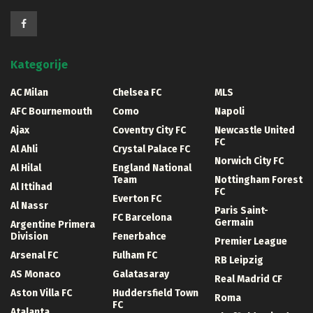
Kategorije
AC Milan
Chelsea FC
MLS
AFC Bournemouth
Como
Napoli
Ajax
Coventry City FC
Newcastle United
FC
Al Ahli
Crystal Palace FC
Norwich City FC
Al Hilal
England National
Team
Nottingham Forest
Al Ittihad
FC
Everton FC
Al Nassr
Paris Saint-
FC Barcelona
Germain
Argentine Primera
Division
Fenerbahce
Premier League
Arsenal FC
Fulham FC
RB Leipzig
AS Monaco
Galatasaray
Real Madrid CF
Aston Villa FC
Huddersfield Town
Roma
FC
Atalanta