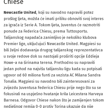
Chiese
Newcastle United
, koji su navodno napravili potez
prošlog ljeta, možda će imati priliku obnoviti svoj interes
za igrača iz Serie A. Tokom ljeta, Juventus će razmotriti
ponude za Federica Chiesu, prema Tuttosportu.
Talijanskog napadača zanimljivo je nekoliko klubova
Premier lige, uključujući Newcastle United. Magpiesi su
bili željni dodavanja drugog talijanskog reprezentativca
u svoje redove dok su nastojali proširiti opcije Eddieja
Howe-a na širinama terena. Prethodno su napravili
jedan pohod na najvišu talijansku ligu kada su potpisali
ugovor od 60 miliona funti za vezista AC Milana Sandra
Tonalia. Magpiesi su navodno bili zainteresovani za
zvijezdu Juventusa Federica Chiesu prije nego što su se
fokusirali na uspješno hvatanje krila Leicestera Harveya
Barnesa. Odgovor Chiese nakon što je zamijenjen tokom
nedjeljnog remija 0-0 protiv Torina ukazuje da nije