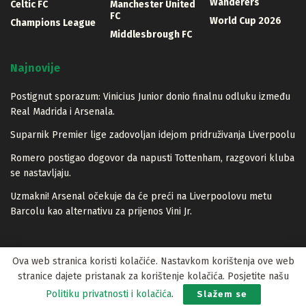
Wanderers
Celtic FC
Manchester United
FC
World Cup 2026
Champions League
Middlesbrough FC
Najnovije
Postignut sporazum: Vinicius Junior donio finalnu odluku između
Real Madrida i Arsenala.
Suparnik Premier lige zadovoljan idejom pridruživanja Liverpoolu
Romero postigao dogovor da napusti Tottenham, razgovori kluba
se nastavljaju.
Uzmakni! Arsenal očekuje da će preći na Liverpoolovu metu
Barcolu kao alternativu za prijenos Vini Jr.
Ova web stranica koristi kolačiće. Nastavkom korištenja ove web
stranice dajete pristanak za korištenje kolačića. Posjetite našu
© 2023 Lopta.net
Politiku privatnosti i kolačića
.
Slažem se