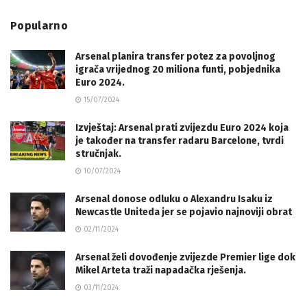
Popularno
Arsenal planira transfer potez za povoljnog
igrača vrijednog 20 miliona funti, pobjednika
Euro 2024.
15/07/2024
Izvještaj: Arsenal prati zvijezdu Euro 2024 koja
je također na transfer radaru Barcelone, tvrdi
stručnjak.
10/07/2024
Arsenal donose odluku o Alexandru Isaku iz
Newcastle Uniteda jer se pojavio najnoviji obrat
02/11/2024
Arsenal želi dovođenje zvijezde Premier lige dok
Mikel Arteta traži napadačka rješenja.
03/11/2024