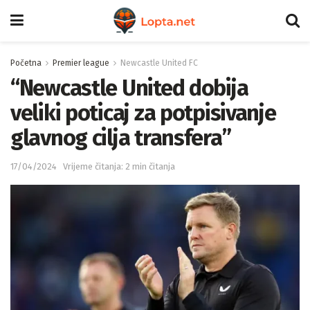
Početna
Premier league
Newcastle United FC
“Newcastle United dobija
veliki poticaj za potpisivanje
glavnog cilja transfera”
17/04/2024
Vrijeme čitanja: 2 min čitanja