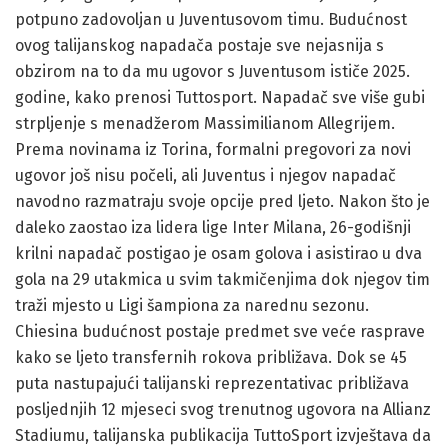
potpuno zadovoljan u Juventusovom timu. Budućnost
ovog talijanskog napadača postaje sve nejasnija s
obzirom na to da mu ugovor s Juventusom ističe 2025.
godine, kako prenosi Tuttosport. Napadač sve više gubi
strpljenje s menadžerom Massimilianom Allegrijem.
Prema novinama iz Torina, formalni pregovori za novi
ugovor još nisu počeli, ali Juventus i njegov napadač
navodno razmatraju svoje opcije pred ljeto. Nakon što je
daleko zaostao iza lidera lige Inter Milana, 26-godišnji
krilni napadač postigao je osam golova i asistirao u dva
gola na 29 utakmica u svim takmičenjima dok njegov tim
traži mjesto u Ligi šampiona za narednu sezonu.
Chiesina budućnost postaje predmet sve veće rasprave
kako se ljeto transfernih rokova približava. Dok se 45
puta nastupajući talijanski reprezentativac približava
posljednjih 12 mjeseci svog trenutnog ugovora na Allianz
Stadiumu, talijanska publikacija TuttoSport izvještava da