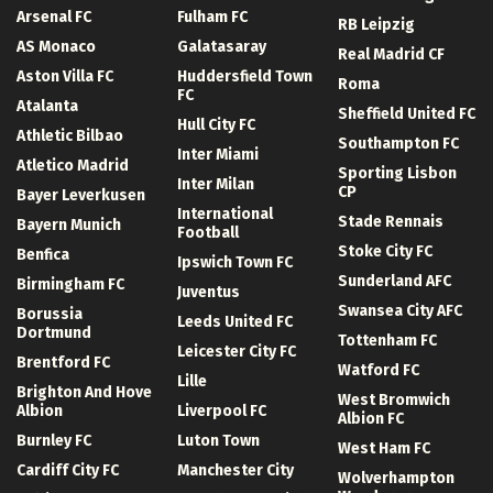
Arsenal FC
Fulham FC
RB Leipzig
AS Monaco
Galatasaray
Real Madrid CF
Aston Villa FC
Huddersfield Town
Roma
FC
Atalanta
Sheffield United FC
Hull City FC
Athletic Bilbao
Southampton FC
Inter Miami
Atletico Madrid
Sporting Lisbon
Inter Milan
CP
Bayer Leverkusen
International
Stade Rennais
Bayern Munich
Football
Stoke City FC
Benfica
Ipswich Town FC
Sunderland AFC
Birmingham FC
Juventus
Swansea City AFC
Borussia
Leeds United FC
Dortmund
Tottenham FC
Leicester City FC
Brentford FC
Watford FC
Lille
Brighton And Hove
West Bromwich
Albion
Liverpool FC
Albion FC
Burnley FC
Luton Town
West Ham FC
Cardiff City FC
Manchester City
Wolverhampton