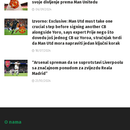
svoje divljenje prema Man Unitedu
06/09/2024
Izvorno: Exclusive: Man Utd must take one
crucial step before signing another CB
alongside Yoro, says expert Prije nego što
dovedu još jednog CB uz Yoroa, stručnjak tvrdi
da Man Utd mora napraviti jedan ključni korak
18/07/2024
“Arsenal spreman da se suprotstavi Liverpoolu
sa značajnom ponudom za zvijezdu Reala
Madrid”
23/10/2024
O nama