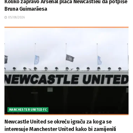
Koliko zapravo Arsenal plaća Newcastleu da potpiše
Bruna Guimarãesa
05/08/2026
MANCHESTER UNITED FC
Newcastle United se okreću igraču za koga se
interesuje Manchester United kako bi zamijenili