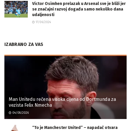
Victor Osimhen prelazak u Arsenal sve je bliži jer
se značajni razvoj događa samo nekoliko dana
udaljenosti
17/06/2024
IZABRANO ZA VAS
Man Unitedu rečena visoka cijena od Dortmunda za
vezista Felix Nmecha
04/08/2026
“To je Manchester United” – napadač otvara