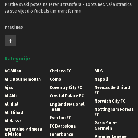
Pratite svaki potez na terenu transfera - Lopta.net, vaša stranica
za sve vijesti o fudbalskim transferima!
Prati nas
Kategorije
AC Milan
Chelsea FC
MLS
AFC Bournemouth
Como
Napoli
Ajax
Coventry City FC
Newcastle United
FC
Al Ahli
Crystal Palace FC
Norwich City FC
Al Hilal
England National
Team
Nottingham Forest
Al Ittihad
FC
Everton FC
Al Nassr
Paris Saint-
FC Barcelona
Germain
Argentine Primera
Division
Fenerbahce
Premier League