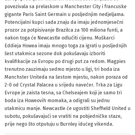
povezivala sa prelaskom u Manchester City i francuske
gigante Paris Saint Germain u posljednjim nedjeljama.
Potencijalni kupci sada znaju da imaju jednomjesečni
prozor za potpisivanje Brazilca za 100 miliona funti, a
nakon toga će Newcastle odlučiti cijenu. Muškarci
Eddieja Howea imaju mnogo toga za igrati u posljednjih
šest utakmica sezone dok pokušavaju izboriti
kvalifikacije za Evropu po drugi put za redom. Magpies
trenutno zauzimaju sedmo mjesto u ligi, tri boda iza
Manchster Uniteda na šestom mjestu, nakon poraza od
2-0 od Crystal Palacea u srijedu navečer. Trka za Ligu
Evrope je zaista tesna, sa Chelseajem koji je samo tri
boda iza Howeovih momaka, a odigrali su jednu
utakmicu manje. Newcastle će ugostiti Sheffield United u
subotu, pokušavajući se vratiti na pobjedničke staze,
prije nego što otputuju u Burnley idućeg vikenda.