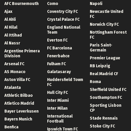
AFC Bournemouth
Como
Napoli
Ajax
Coventry City FC
Newcastle United
FC
Al Ahli
Crystal Palace FC
Norwich City FC
Al Hilal
England National
Team
Nottingham Forest
Al Ittihad
FC
Everton FC
Al Nassr
Paris Saint-
FC Barcelona
Germain
Argentine Primera
Division
Fenerbahce
Premier League
Arsenal FC
Fulham FC
RB Leipzig
AS Monaco
Galatasaray
Real Madrid CF
Aston Villa FC
Huddersfield Town
Roma
FC
Atalanta
Sheffield United FC
Hull City FC
Athletic Bilbao
Southampton FC
Inter Miami
Atletico Madrid
Sporting Lisbon
Inter Milan
CP
Bayer Leverkusen
International
Stade Rennais
Bayern Munich
Football
Stoke City FC
Benfica
Ipswich Town FC