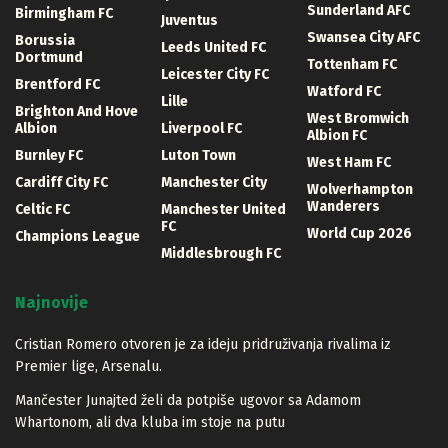
Sunderland AFC
Birmingham FC
Juventus
Swansea City AFC
Borussia
Leeds United FC
Dortmund
Tottenham FC
Leicester City FC
Brentford FC
Watford FC
Lille
Brighton And Hove
West Bromwich
Albion
Liverpool FC
Albion FC
Burnley FC
Luton Town
West Ham FC
Cardiff City FC
Manchester City
Wolverhampton
Wanderers
Celtic FC
Manchester United
FC
World Cup 2026
Champions League
Middlesbrough FC
Najnovije
Cristian Romero otvoren je za ideju pridruživanja rivalima iz
Premier lige, Arsenalu.
Mančester Junajted želi da potpiše ugovor sa Adamom
Whartonom, ali dva kluba im stoje na putu