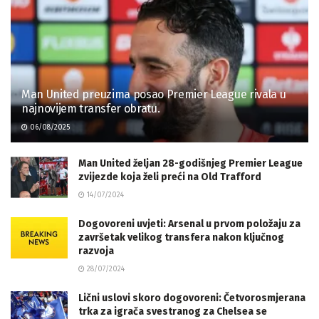
Man United preuzima posao Premier League rivala u
najnovijem transfer obratu.
06/08/2025
Man United željan 28-godišnjeg Premier League
zvijezde koja želi preći na Old Trafford
14/07/2024
Dogovoreni uvjeti: Arsenal u prvom položaju za
završetak velikog transfera nakon ključnog
razvoja
28/07/2024
Lični uslovi skoro dogovoreni: Četvorosmjerana
trka za igrača svestranog za Chelsea se