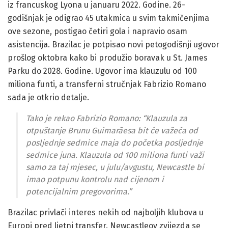
iz francuskog Lyona u januaru 2022. Godine. 26-
godišnjak je odigrao 45 utakmica u svim takmičenjima
ove sezone, postigao četiri gola i napravio osam
asistencija. Brazilac je potpisao novi petogodišnji ugovor
prošlog oktobra kako bi produžio boravak u St. James
Parku do 2028. Godine. Ugovor ima klauzulu od 100
miliona funti, a transferni stručnjak Fabrizio Romano
sada je otkrio detalje.
Tako je rekao Fabrizio Romano: “Klauzula za
otpuštanje Brunu Guimarãesa bit će važeća od
posljednje sedmice maja do početka posljednje
sedmice juna. Klauzula od 100 miliona funti važi
samo za taj mjesec, u julu/avgustu, Newcastle bi
imao potpunu kontrolu nad cijenom i
potencijalnim pregovorima.”
Brazilac privlači interes nekih od najboljih klubova u
Europi pred ljetni transfer. Newcastleov zvijezda se