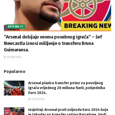
ARSENAL FC
“Arsenal dobijaju veoma posebnog igrača” – šef
Newcastla iznosi mišljenje o transferu Bruna
Guimaraesa.
07/08/2026
Popularno
Arsenal planira transfer potez za povoljnog
igrača vrijednog 20 miliona funti, pobjednika
Euro 2024.
15/07/2024
Izvještaj: Arsenal prati zvijezdu Euro 2024 koja
je također na transfer radaru Barcelone, tvrdi