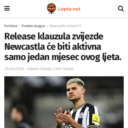
Početna
Premier league
Newcastle United FC
Release klauzula zvijezde
Newcastla će biti aktivna
samo jedan mjesec ovog ljeta.
25/04/2024
Vrijeme čitanja: 2 min čitanja