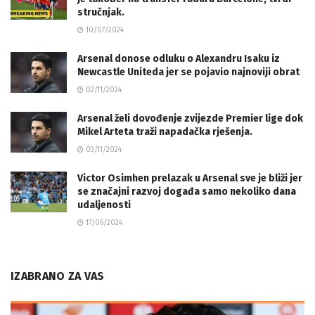
stručnjak.
10/07/2024
Arsenal donose odluku o Alexandru Isaku iz
Newcastle Uniteda jer se pojavio najnoviji obrat
02/11/2024
Arsenal želi dovođenje zvijezde Premier lige dok
Mikel Arteta traži napadačka rješenja.
03/11/2024
Victor Osimhen prelazak u Arsenal sve je bliži jer
se značajni razvoj događa samo nekoliko dana
udaljenosti
17/06/2024
IZABRANO ZA VAS