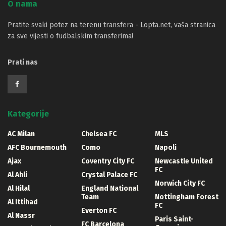
O nama
Pratite svaki potez na terenu transfera - Lopta.net, vaša stranica
za sve vijesti o fudbalskim transferima!
Prati nas
Kategorije
AC Milan
Chelsea FC
MLS
AFC Bournemouth
Como
Napoli
Ajax
Coventry City FC
Newcastle United
FC
Al Ahli
Crystal Palace FC
Norwich City FC
Al Hilal
England National
Team
Nottingham Forest
Al Ittihad
FC
Everton FC
Al Nassr
Paris Saint-
FC Barcelona