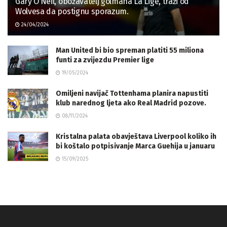
Gary O’Neil, obožavatelj golmana La Lige, traži od
Wolvesa da postignu sporazum.
24/04/2024
Man United bi bio spreman platiti 55 miliona
funti za zvijezdu Premier lige
19/05/2024
Omiljeni navijač Tottenhama planira napustiti
klub narednog ljeta ako Real Madrid pozove.
08/11/2024
Kristalna palata obavještava Liverpool koliko ih
bi koštalo potpisivanje Marca Guehija u januaru
15/09/2025