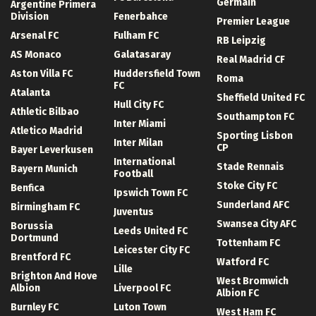
Germain
Argentine Primera
Division
Fenerbahce
Premier League
Arsenal FC
Fulham FC
RB Leipzig
AS Monaco
Galatasaray
Real Madrid CF
Aston Villa FC
Huddersfield Town
Roma
FC
Atalanta
Sheffield United FC
Hull City FC
Athletic Bilbao
Southampton FC
Inter Miami
Atletico Madrid
Sporting Lisbon
Inter Milan
CP
Bayer Leverkusen
International
Stade Rennais
Bayern Munich
Football
Stoke City FC
Benfica
Ipswich Town FC
Sunderland AFC
Birmingham FC
Juventus
Swansea City AFC
Borussia
Leeds United FC
Dortmund
Tottenham FC
Leicester City FC
Brentford FC
Watford FC
Lille
Brighton And Hove
West Bromwich
Albion
Liverpool FC
Albion FC
Burnley FC
Luton Town
West Ham FC