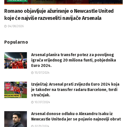
Romano objavljuje ažuriranje o Newcastle United
koje će najviše razveseliti navijače Arsenala
04/08/2026
Popularno
Arsenal planira transfer potez za povoljnog
igrača vrijednog 20 miliona funti, pobjednika
Euro 2024.
15/07/2024
Izvještaj: Arsenal prati zvijezdu Euro 2024 koja
je također na transfer radaru Barcelone, tvrdi
stručnjak.
10/07/2024
Arsenal donose odluku o Alexandru Isaku iz
Newcastle Uniteda jer se pojavio najnoviji obrat
02/11/2024