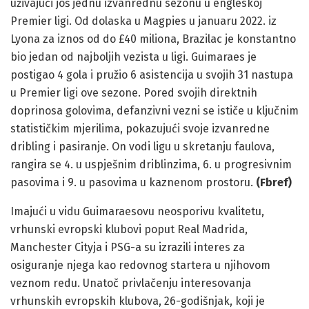
uživajući još jednu izvanrednu sezonu u engleskoj
Premier ligi. Od dolaska u Magpies u januaru 2022. iz
Lyona za iznos od do £40 miliona, Brazilac je konstantno
bio jedan od najboljih vezista u ligi. Guimaraes je
postigao 4 gola i pružio 6 asistencija u svojih 31 nastupa
u Premier ligi ove sezone. Pored svojih direktnih
doprinosa golovima, defanzivni vezni se ističe u ključnim
statističkim mjerilima, pokazujući svoje izvanredne
dribling i pasiranje. On vodi ligu u skretanju faulova,
rangira se 4. u uspješnim driblinzima, 6. u progresivnim
pasovima i 9. u pasovima u kaznenom prostoru.
(Fbref)
Imajući u vidu Guimaraesovu neosporivu kvalitetu,
vrhunski evropski klubovi poput Real Madrida,
Manchester Cityja i PSG-a su izrazili interes za
osiguranje njega kao redovnog startera u njihovom
veznom redu. Unatoč privlačenju interesovanja
vrhunskih evropskih klubova, 26-godišnjak, koji je