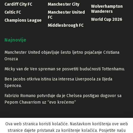
Cardiff City FC
Manchester City
Wolverhampton
Wanderers
Celtic FC
Manchester United
FC
World Cup 2026
Champions League
Middlesbrough FC
Najnovije
Manchester United objavljuje šesto ljetno pojačanje Cristiana
Orozca
Micky van de Ven spreman se posvetiti budućnosti Tottenhamu.
Ben Jacobs otkriva istinu iza interesa Liverpoola za Djeda
Spencea.
Fabrizio Romano potvrđuje da je Chelsea postigao dogovor sa
Pepom Chavarriom uz “evo krećemo”
Ova web stranica koristi kolačiće. Nastavkom korištenja ove web
stranice dajete pristanak za korištenje kolačića. Posjetite našu
© 2023 Lopta.net