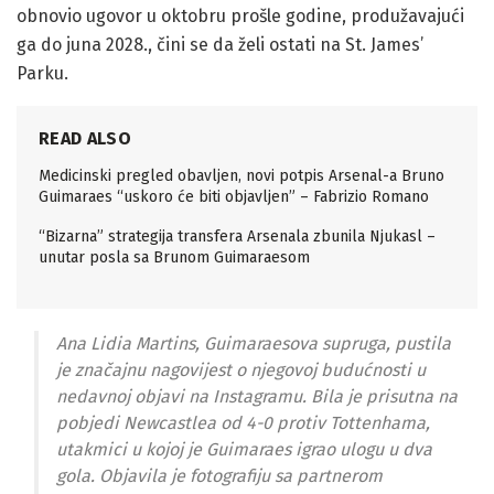
obnovio ugovor u oktobru prošle godine, produžavajući
ga do juna 2028., čini se da želi ostati na St. James’
Parku.
READ ALSO
Medicinski pregled obavljen, novi potpis Arsenal-a Bruno
Guimaraes “uskoro će biti objavljen” – Fabrizio Romano
“Bizarna” strategija transfera Arsenala zbunila Njukasl –
unutar posla sa Brunom Guimaraesom
Ana Lidia Martins, Guimaraesova supruga, pustila
je značajnu nagovijest o njegovoj budućnosti u
nedavnoj objavi na Instagramu. Bila je prisutna na
pobjedi Newcastlea od 4-0 protiv Tottenhama,
utakmici u kojoj je Guimaraes igrao ulogu u dva
gola. Objavila je fotografiju sa partnerom