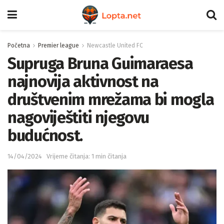
Početna
Premier league
Newcastle United FC
Supruga Bruna Guimaraesa
najnovija aktivnost na
društvenim mrežama bi mogla
nagoviještiti njegovu
budućnost.
14/04/2024
Vrijeme čitanja: 1 min čitanja