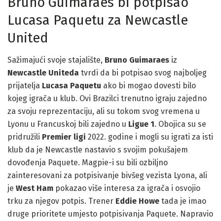
Bruno Guimaraes bi potpisao
Lucasa Paquetu za Newcastle
United
Sažimajući svoje stajalište,
Bruno Guimaraes
iz
Newcastle Uniteda
tvrdi da bi potpisao svog najboljeg
prijatelja
Lucasa Paquetu
ako bi mogao dovesti bilo
kojeg igrača u klub. Ovi Brazilci trenutno igraju zajedno
za svoju reprezentaciju, ali su tokom svog vremena u
Lyonu u Francuskoj bili zajedno u
Ligue 1
. Obojica su se
pridružili
Premier ligi
2022. godine i mogli su igrati za isti
klub da je Newcastle nastavio s svojim pokušajem
dovođenja Paquete. Magpie-i su bili ozbiljno
zainteresovani za potpisivanje bivšeg vezista Lyona, ali
je
West Ham
pokazao više interesa za igrača i osvojio
trku za njegov potpis. Trener
Eddie Howe
tada je imao
druge prioritete umjesto potpisivanja Paquete. Napravio