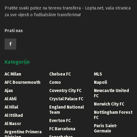
Pratite svaki potez na terenu transfera - Lopta.net, vaša stranica
za sve vijesti o fudbalskim transferima!
Prati nas
Kategorije
AC Milan
Chelsea FC
MLS
AFC Bournemouth
Como
Napoli
Ajax
Coventry City FC
Newcastle United
FC
Al Ahli
Crystal Palace FC
Norwich City FC
Al Hilal
England National
Team
Nottingham Forest
Al Ittihad
FC
Everton FC
Al Nassr
Paris Saint-
FC Barcelona
Germain
Argentine Primera