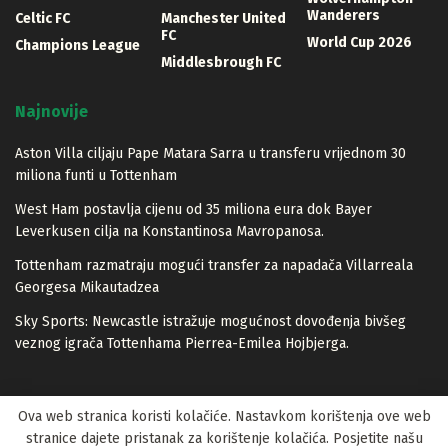
Wanderers
Celtic FC
Manchester United
FC
World Cup 2026
Champions League
Middlesbrough FC
Najnovije
Aston Villa ciljaju Pape Matara Sarra u transferu vrijednom 30
miliona funti u Tottenham
West Ham postavlja cijenu od 35 miliona eura dok Bayer
Leverkusen cilja na Konstantinosa Mavropanosa.
Tottenham razmatraju mogući transfer za napadača Villarreala
Georgesa Mikautadzea
Sky Sports: Newcastle istražuje mogućnost dovođenja bivšeg
veznog igrača Tottenhama Pierrea-Emilea Hojbjerga.
Ova web stranica koristi kolačiće. Nastavkom korištenja ove web
stranice dajete pristanak za korištenje kolačića. Posjetite našu
© 2023 Lopta.net