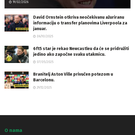
19/02/2026
David Ornstein otkriva neočekivanu ažuriranu
informaciju o transfer planovima Liverpoola za
januar.
06/10/2025
6ft5 star je rekao Newcastleu da će se pridružiti
jedino ako započne svaku utakmicu.
07/05/2025
Branitelj Aston Ville privučen potezom u
Barcelonu.
29/12/2025
O nama