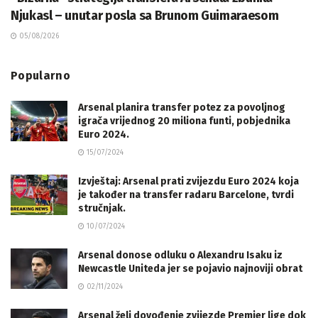
Njukasl – unutar posla sa Brunom Guimaraesom
05/08/2026
Popularno
Arsenal planira transfer potez za povoljnog
igrača vrijednog 20 miliona funti, pobjednika
Euro 2024.
15/07/2024
Izvještaj: Arsenal prati zvijezdu Euro 2024 koja
je također na transfer radaru Barcelone, tvrdi
stručnjak.
10/07/2024
Arsenal donose odluku o Alexandru Isaku iz
Newcastle Uniteda jer se pojavio najnoviji obrat
02/11/2024
Arsenal želi dovođenje zvijezde Premier lige dok