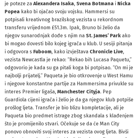
je poteze za
Alexandera Isaka
,
Svena Botmana
i
Nicka
Popea
kako bi ojačao svoju vojsku. Hammersi su
potpisali kreativnog brazilskog vezista u rekordnom
transferu vrijednom £51.3m. Ipak, Bruno bi želio da
njegov sunarodnjak dođe s njim na
St. James’ Park
ako
bi mogao dovesti bilo kojeg igrača u klub. U sesiji pitanja
i odgovora s
Fuboom
, kako izvještava
Chronicle Live
,
vezista Newcastla je rekao: “Rekao bih Lucasa Paquetu,”
odgovorio je kada su ga pitali koga bi potpisao. “On mi je
najbolji prijatelj.” Paqueta je bio otkrovenje u West Hamu
i njegove konstantne partije za Hammersima privukle su
interes Premier ligaša,
Manchester Cityja
. Pep
Guardiola cijeni igrača i želio je da ga njegov klub potpiše
prošlog ljeta. Transfer je bio blizu kompletacije, ali je
Paqueta bio predmet istrage zbog skandala s klađenjem
što je promijenilo stvari. Očekuje se da će Man City
ponovo obnoviti svoj interes za vezista ovog ljeta. Bivši