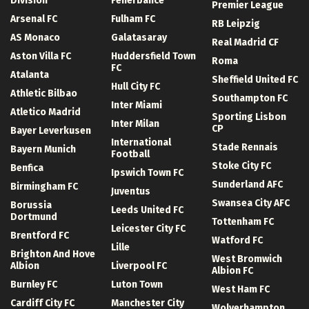
Division
Fenerbahce
Premier League
Arsenal FC
Fulham FC
RB Leipzig
AS Monaco
Galatasaray
Real Madrid CF
Aston Villa FC
Huddersfield Town
Roma
FC
Atalanta
Sheffield United FC
Hull City FC
Athletic Bilbao
Southampton FC
Inter Miami
Atletico Madrid
Sporting Lisbon
Inter Milan
CP
Bayer Leverkusen
International
Stade Rennais
Bayern Munich
Football
Stoke City FC
Benfica
Ipswich Town FC
Sunderland AFC
Birmingham FC
Juventus
Swansea City AFC
Borussia
Leeds United FC
Dortmund
Tottenham FC
Leicester City FC
Brentford FC
Watford FC
Lille
Brighton And Hove
West Bromwich
Albion
Liverpool FC
Albion FC
Burnley FC
Luton Town
West Ham FC
Cardiff City FC
Manchester City
Wolverhampton