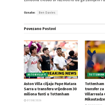
Oznake:
Ben Davies
Povezano
Postovi
ASTON VILLA FC
TOTTENHAM 
Aston Villa ciljaju Pape Matara
Tottenham 
Sarra u transferu vrijednom 30
transfer z
miliona funti u Tottenham
Villarreala
Mikautadz
07/08/2026