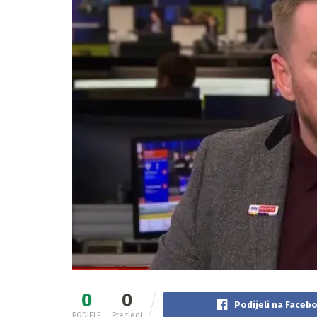
0
0
Podijeli na Faceb
PODJELE
Pregledi