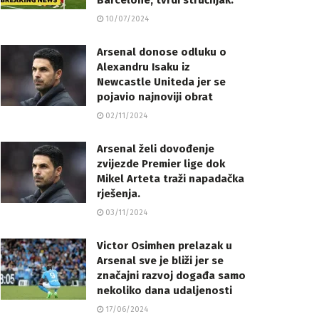
Barcelone, tvrdi stručnjak.
10/07/2024
Arsenal donose odluku o
Alexandru Isaku iz
Newcastle Uniteda jer se
pojavio najnoviji obrat
02/11/2024
Arsenal želi dovođenje
zvijezde Premier lige dok
Mikel Arteta traži napadačka
rješenja.
03/11/2024
Victor Osimhen prelazak u
Arsenal sve je bliži jer se
značajni razvoj događa samo
nekoliko dana udaljenosti
17/06/2024