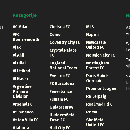
Kategorije
N
AC Milan
Chelsea FC
MLS
ša
As
vr
AFC
Como
Napoli
Bournemouth
Coventry City FC
Newcastle
We
Ajax
United FC
Le
Crystal Palace
Al Ahli
FC
Norwich City FC
To
Al Hilal
England
Nottingham
Vi
National Team
Forest FC
Al Ittihad
Everton FC
Paris Saint-
Sk
Al Nassr
Germain
bi
FC Barcelona
Argentine
Premier League
Ho
Primera
Fenerbahce
Division
RB Leipzig
Fulham FC
Arsenal FC
Real Madrid CF
Galatasaray
AS Monaco
Roma
Huddersfield
Aston Villa FC
Town FC
Sheffield
United FC
Atalanta
Hull City FC