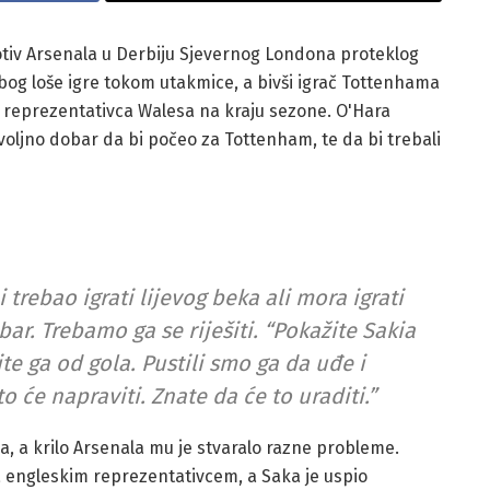
rotiv Arsenala u Derbiju Sjevernog Londona proteklog
bog loše igre tokom utakmice, a bivši igrač Tottenhama
g reprezentativca Walesa na kraju sezone. O'Hara
oljno dobar da bi počeo za Tottenham, te da bi trebali
trebao igrati lijevog beka ali mora igrati
ar. Trebamo ga se riješiti. “Pokažite Sakia
te ga od gola. Pustili smo ga da uđe i
 će napraviti. Znate da će to uraditi.”
ia, a krilo Arsenala mu je stvaralo razne probleme.
 engleskim reprezentativcem, a Saka je uspio