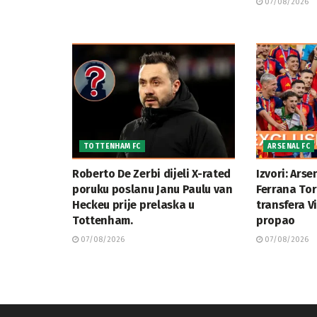
07/08/2026
TOTTENHAM FC
ARSENAL FC
Roberto De Zerbi dijeli X-rated
Izvori: Arse
poruku poslanu Janu Paulu van
Ferrana To
Heckeu prije prelaska u
transfera Vi
Tottenham.
propao
07/08/2026
07/08/2026