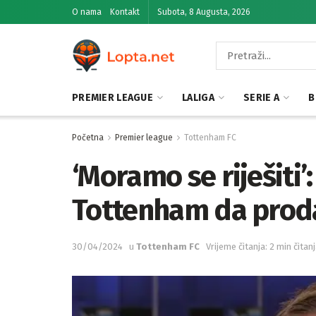
O nama
Kontakt
Subota, 8 Augusta, 2026
PREMIER LEAGUE
LALIGA
SERIE A
B
Početna
Premier league
Tottenham FC
‘Moramo se riješiti’:
Tottenham da proda
30/04/2024
u
Tottenham FC
Vrijeme čitanja: 2 min čitan