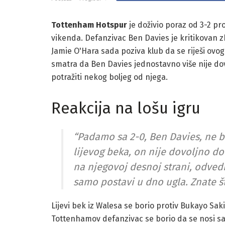
Tottenham Hotspur
je doživio poraz od 3-2 p
vikenda. Defanzivac Ben Davies je kritikovan z
Jamie O'Hara sada poziva klub da se riješi ovo
smatra da Ben Davies jednostavno više nije dov
potražiti nekog boljeg od njega.
Reakcija na lošu igru
“Padamo sa 2-0, Ben Davies, ne bi 
lijevog beka, on nije dovoljno dob
na njegovoj desnoj strani, odvedi
samo postavi u dno ugla. Znate što
Lijevi bek iz Walesa se borio protiv Bukayo Sak
Tottenhamov defanzivac se borio da se nosi sa