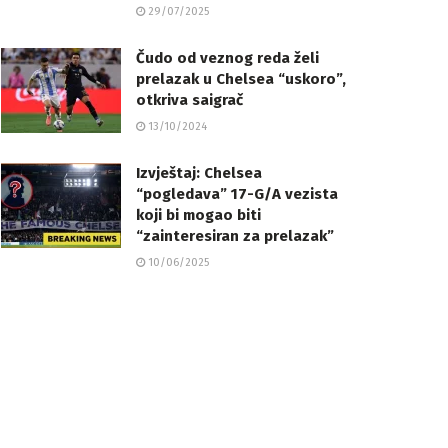
29/07/2025
Čudo od veznog reda želi
prelazak u Chelsea “uskoro”,
otkriva saigrač
13/10/2024
Izvještaj: Chelsea
“pogledava” 17-G/A vezista
koji bi mogao biti
“zainteresiran za prelazak”
10/06/2025