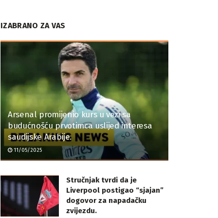
IZABRANO ZA VAS
Arsenal promijenio kurs u vezi sa
budućnošću prvotimca uslijed interesa
saudijske Arabije.
11/05/2025
Stručnjak tvrdi da je
Liverpool postigao “sjajan”
dogovor za napadačku
zvijezdu.