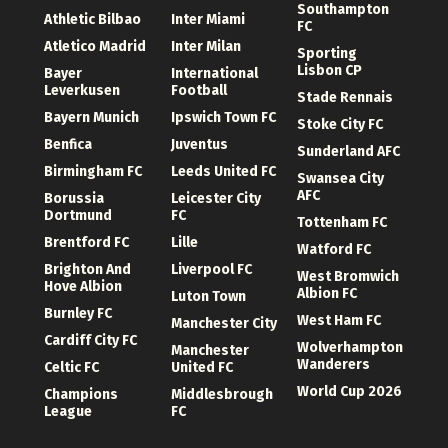
Southampton
Athletic Bilbao
Inter Miami
FC
Atletico Madrid
Inter Milan
Sporting
Lisbon CP
Bayer
International
Leverkusen
Football
Stade Rennais
Bayern Munich
Ipswich Town FC
Stoke City FC
Benfica
Juventus
Sunderland AFC
Birmingham FC
Leeds United FC
Swansea City
AFC
Borussia
Leicester City
Dortmund
FC
Tottenham FC
Brentford FC
Lille
Watford FC
Brighton And
Liverpool FC
West Bromwich
Hove Albion
Albion FC
Luton Town
Burnley FC
West Ham FC
Manchester City
Cardiff City FC
Wolverhampton
Manchester
Wanderers
Celtic FC
United FC
World Cup 2026
Champions
Middlesbrough
League
FC