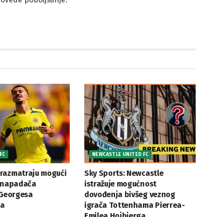
FC
NEWCASTLE UNITED FC
razmatraju mogući
Sky Sports: Newcastle
a napadača
istražuje mogućnost
 Georgesa
dovođenja bivšeg veznog
ea
igrača Tottenhama Pierrea-
Emilea Hojbjerga.