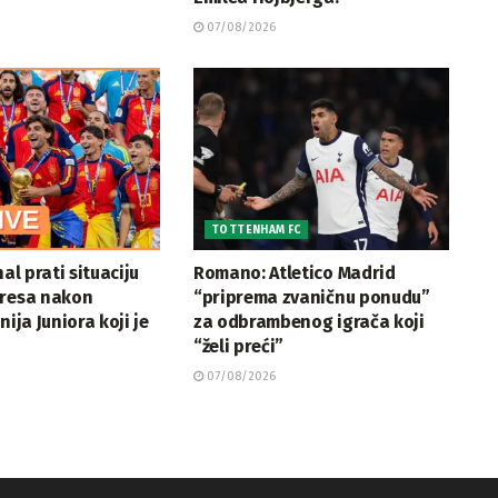
07/08/2026
TOTTENHAM FC
nal prati situaciju
Romano: Atletico Madrid
rresa nakon
“priprema zvaničnu ponudu”
nija Juniora koji je
za odbrambenog igrača koji
“želi preći”
07/08/2026