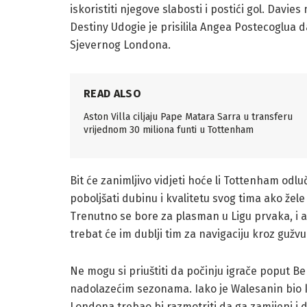
iskoristiti njegove slabosti i postići gol. Davies
Destiny Udogie je prisilila Angea Postecoglua 
Sjevernog Londona.
READ ALSO
Aston Villa ciljaju Pape Matara Sarra u transferu
vrijednom 30 miliona funti u Tottenham
Bit će zanimljivo vidjeti hoće li Tottenham odlu
poboljšati dubinu i kvalitetu svog tima ako že
Trenutno se bore za plasman u Ligu prvaka, i a
trebat će im dublji tim za navigaciju kroz gužv
Ne mogu si priuštiti da počinju igrače poput Ben
nadolazećim sezonama. Iako je Walesanin bio k
Londona trebao bi razmotriti da ga zamijeni i 