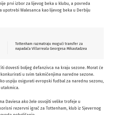
 nije prvi izbor za lijevog beka u klubu, a povreda
da upotrebi Walesanca kao lijevog beka u Derbiju
Tottenham razmatraju mogući transfer za
napadača Villarreala Georgesa Mikautadzea
čiti dovesti boljeg defanzivca na kraju sezone. Morat će
le konkurirati u svim takmičenjima naredne sezone.
ko uspiju osigurati evropski fudbal za narednu sezonu,
u utakmica.
a Daviesa ako žele osvojiti velike trofeje u
orisni rezervni igrač za Tottenham, klub iz Sjevernog
dovede poboljšanje.