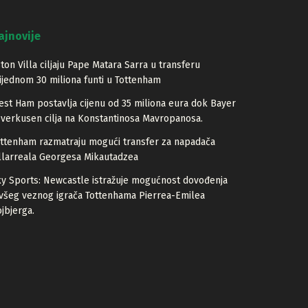
ajnovije
ton Villa ciljaju Pape Matara Sarra u transferu
ijednom 30 miliona funti u Tottenham
st Ham postavlja cijenu od 35 miliona eura dok Bayer
verkusen cilja na Konstantinosa Mavropanosa.
ttenham razmatraju mogući transfer za napadača
llarreala Georgesa Mikautadzea
y Sports: Newcastle istražuje mogućnost dovođenja
všeg veznog igrača Tottenhama Pierrea-Emilea
jbjerga.