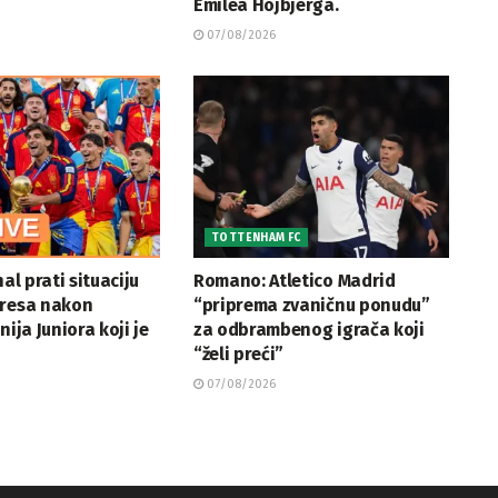
Emilea Hojbjerga.
07/08/2026
TOTTENHAM FC
nal prati situaciju
Romano: Atletico Madrid
rresa nakon
“priprema zvaničnu ponudu”
nija Juniora koji je
za odbrambenog igrača koji
“želi preći”
07/08/2026