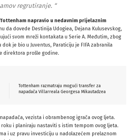
amov regrutiranje. “
je Tottenham napravio u nedavnim prijelaznim
u da dovede Destinija Udogiea, Dejana Kulusevskog,
jujući svom mreži kontakata u Serie A. Međutim, zbog
ok je bio u Juventus, Paraticiju je FIFA zabranila
ije direktora prošle godine.
Tottenham razmatraju mogući transfer za
napadača Villarreala Georgesa Mikautadzea
 napadača, vezista i obrambenog igrača ovog ljeta.
roku i planiraju nastaviti s istim tempom ovog ljeta.
ma i uz pravu investiciju u nadolazećem prelaznom