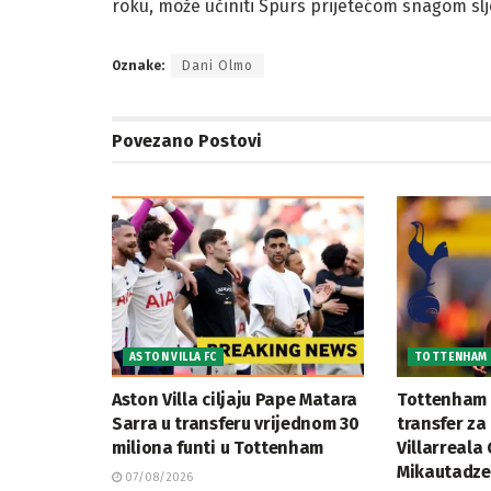
roku, može učiniti Spurs prijetećom snagom sl
Oznake:
Dani Olmo
Povezano
Postovi
ASTON VILLA FC
TOTTENHAM 
Aston Villa ciljaju Pape Matara
Tottenham 
Sarra u transferu vrijednom 30
transfer z
miliona funti u Tottenham
Villarreala
Mikautadz
07/08/2026