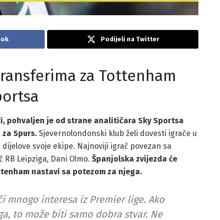
ook
Podijeli na Twitter
transferima za Tottenham
portsa
i, pohvaljen je od strane analitičara Sky Sportsa
 za Spurs.
Sjevernolondonski klub želi dovesti igrače u
 dijelove svoje ekipe. Najnoviji igrač povezan sa
č RB Leipziga, Dani Olmo.
Španjolska zvijezda će
ttenham nastavi sa potezom za njega.
či mnogo interesa iz Premier lige. Ako
ga, to može biti samo dobra stvar. Ne