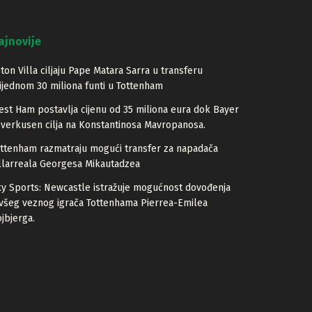
ajnovije
ton Villa ciljaju Pape Matara Sarra u transferu
ijednom 30 miliona funti u Tottenham
st Ham postavlja cijenu od 35 miliona eura dok Bayer
verkusen cilja na Konstantinosa Mavropanosa.
ttenham razmatraju mogući transfer za napadača
llarreala Georgesa Mikautadzea
y Sports: Newcastle istražuje mogućnost dovođenja
všeg veznog igrača Tottenhama Pierrea-Emilea
jbjerga.