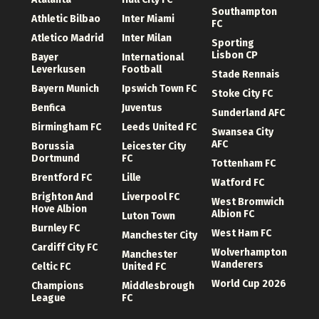
Southampton
Athletic Bilbao
Inter Miami
FC
Atletico Madrid
Inter Milan
Sporting
Lisbon CP
Bayer
International
Leverkusen
Football
Stade Rennais
Bayern Munich
Ipswich Town FC
Stoke City FC
Benfica
Juventus
Sunderland AFC
Birmingham FC
Leeds United FC
Swansea City
AFC
Borussia
Leicester City
Dortmund
FC
Tottenham FC
Brentford FC
Lille
Watford FC
Brighton And
Liverpool FC
West Bromwich
Hove Albion
Albion FC
Luton Town
Burnley FC
West Ham FC
Manchester City
Cardiff City FC
Wolverhampton
Manchester
Wanderers
Celtic FC
United FC
World Cup 2026
Champions
Middlesbrough
League
FC