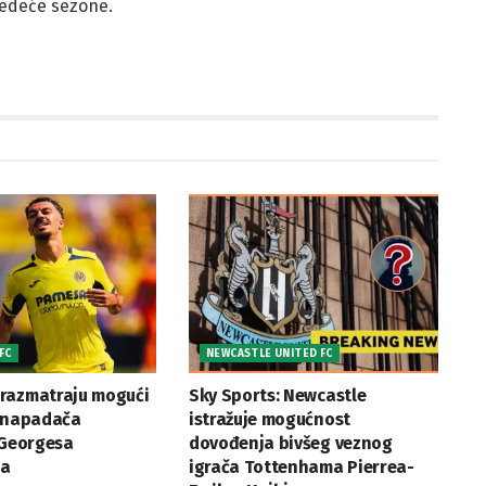
jedeće sezone.
FC
NEWCASTLE UNITED FC
razmatraju mogući
Sky Sports: Newcastle
a napadača
istražuje mogućnost
 Georgesa
dovođenja bivšeg veznog
ea
igrača Tottenhama Pierrea-