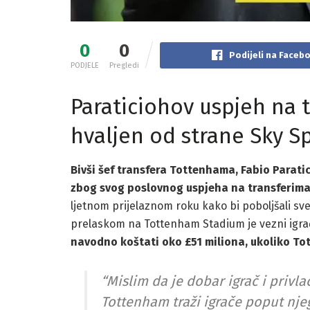
0
0
Podijeli na Faceb
PODJELE
Pregledi
Paraticiohov uspjeh na 
hvaljen od strane Sky S
Bivši šef transfera Tottenhama, Fabio Paratic
zbog svog poslovnog uspjeha na transferima
ljetnom prijelaznom roku kako bi poboljšali sve
prelaskom na Tottenham Stadium je vezni igra
navodno koštati oko £51 miliona, ukoliko To
“Mislim da je dobar igrač i privla
Tottenham traži igrače poput nje