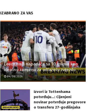
IZABRANO ZA VAS
Leeds traži napadača sa 10 golova kao
idealnu zamjenu za odlazeću zvijezdu
04/08/2026
Izvori iz Tottenhama
potvrđuju…: Cijenjeni
novinar potvrđuje pregovore
o transferu 27-godišnjaka