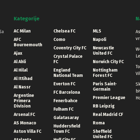
Kategorije
N
AC Milan
Chelsea FC
MLS
ša
As
vr
AFC
Como
Napoli
Bournemouth
Coventry City FC
Newcastle
We
Ajax
United FC
Le
Crystal Palace
Al Ahli
FC
Norwich City FC
To
Al Hilal
England
Nottingham
Vi
National Team
Forest FC
Al Ittihad
Everton FC
Paris Saint-
Sk
Al Nassr
Germain
bi
FC Barcelona
Argentine
Premier League
Ho
Primera
Fenerbahce
Division
RB Leipzig
Fulham FC
Arsenal FC
Real Madrid CF
Galatasaray
AS Monaco
Roma
Huddersfield
Aston Villa FC
Town FC
Sheffield
United FC
Atalanta
Hull City FC