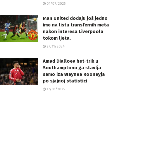
01/07/2025
Man United dodaju još jedno
ime na listu transfernih meta
nakon interesa Liverpoola
tokom ljeta.
27/11/2024
Amad Dialloev het-trik u
Southamptonu ga stavlja
samo iza Waynea Rooneyja
po sjajnoj statistici
17/01/2025