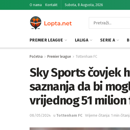
O nama
Kontakt
Subota, 8 Augusta, 2026
PREMIER LEAGUE
LALIGA
SERIE A
B
Početna
Premier league
Tottenham FC
Sky Sports čovjek 
saznanja da bi mogl
vrijednog 51 milion 
08/05/2024
u
Tottenham FC
Vrijeme čitanja: 1 min čitanj