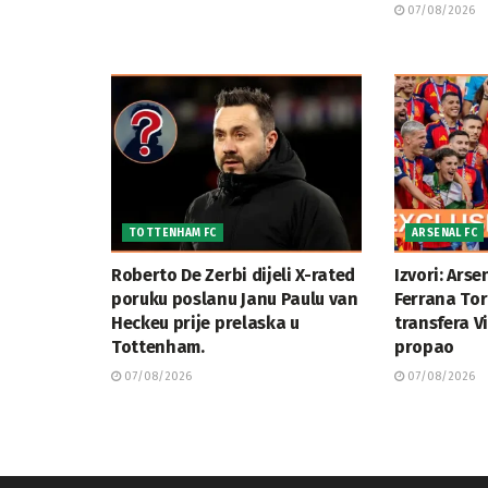
07/08/2026
TOTTENHAM FC
ARSENAL FC
Roberto De Zerbi dijeli X-rated
Izvori: Arse
poruku poslanu Janu Paulu van
Ferrana To
Heckeu prije prelaska u
transfera Vi
Tottenham.
propao
07/08/2026
07/08/2026