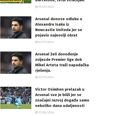
Barcelone, tvrdi stručnjak.
10/07/2024
Arsenal donose odluku o
Alexandru Isaku iz
Newcastle Uniteda jer se
pojavio najnoviji obrat
02/11/2024
Arsenal želi dovođenje
zvijezde Premier lige dok
Mikel Arteta traži napadačka
rješenja.
03/11/2024
Victor Osimhen prelazak u
Arsenal sve je bliži jer se
značajni razvoj događa samo
nekoliko dana udaljenosti
17/06/2024