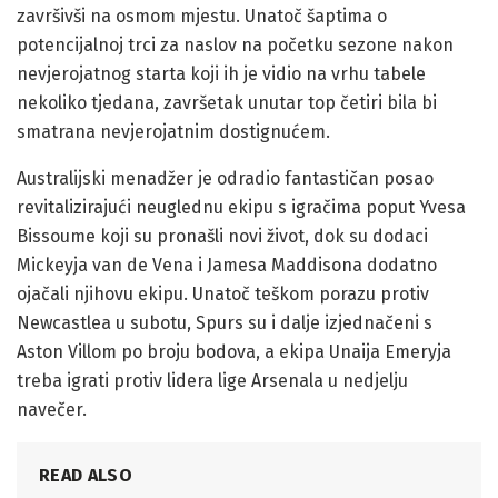
završivši na osmom mjestu. Unatoč šaptima o
potencijalnoj trci za naslov na početku sezone nakon
nevjerojatnog starta koji ih je vidio na vrhu tabele
nekoliko tjedana, završetak unutar top četiri bila bi
smatrana nevjerojatnim dostignućem.
Australijski menadžer je odradio fantastičan posao
revitalizirajući neuglednu ekipu s igračima poput Yvesa
Bissoume koji su pronašli novi život, dok su dodaci
Mickeyja van de Vena i Jamesa Maddisona dodatno
ojačali njihovu ekipu. Unatoč teškom porazu protiv
Newcastlea u subotu, Spurs su i dalje izjednačeni s
Aston Villom po broju bodova, a ekipa Unaija Emeryja
treba igrati protiv lidera lige Arsenala u nedjelju
navečer.
READ ALSO