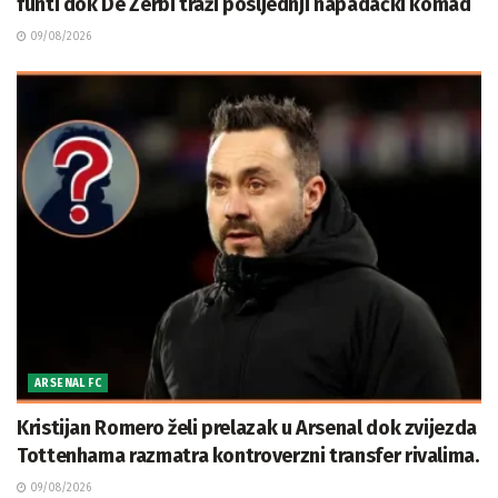
funti dok De Zerbi traži posljednji napadački komad
09/08/2026
ARSENAL FC
Kristijan Romero želi prelazak u Arsenal dok zvijezda
Tottenhama razmatra kontroverzni transfer rivalima.
09/08/2026