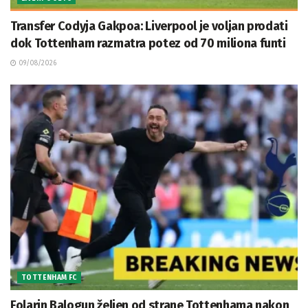
Transfer Codyja Gakpoa: Liverpool je voljan prodati
dok Tottenham razmatra potez od 70 miliona funti
09/08/2026
TOTTENHAM FC
Folarin Balogun željen od strane Tottenhama nakon