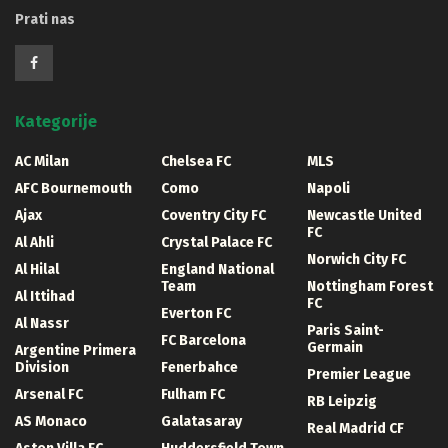
Prati nas
Kategorije
AC Milan
Chelsea FC
MLS
AFC Bournemouth
Como
Napoli
Ajax
Coventry City FC
Newcastle United
FC
Al Ahli
Crystal Palace FC
Norwich City FC
Al Hilal
England National
Team
Nottingham Forest
Al Ittihad
FC
Everton FC
Al Nassr
Paris Saint-
FC Barcelona
Germain
Argentine Primera
Division
Fenerbahce
Premier League
Arsenal FC
Fulham FC
RB Leipzig
AS Monaco
Galatasaray
Real Madrid CF