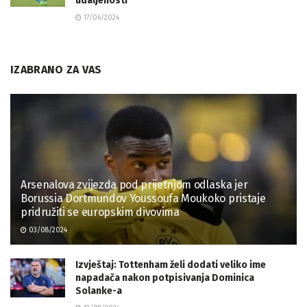
udaljenosti
17/06/2024
IZABRANO ZA VAS
Arsenalova zvijezda pod prijetnjom odlaska jer
Borussia Dortmundov Youssoufa Moukoko pristaje
pridružiti se europskim divovima
03/08/2024
Izvještaj: Tottenham želi dodati veliko ime
napadača nakon potpisivanja Dominica
Solanke-a