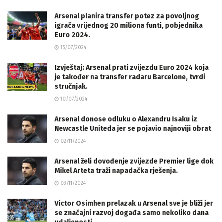
Arsenal planira transfer potez za povoljnog
igrača vrijednog 20 miliona funti, pobjednika
Euro 2024.
15/07/2024
Izvještaj: Arsenal prati zvijezdu Euro 2024 koja
je također na transfer radaru Barcelone, tvrdi
stručnjak.
10/07/2024
Arsenal donose odluku o Alexandru Isaku iz
Newcastle Uniteda jer se pojavio najnoviji obrat
02/11/2024
Arsenal želi dovođenje zvijezde Premier lige dok
Mikel Arteta traži napadačka rješenja.
03/11/2024
Victor Osimhen prelazak u Arsenal sve je bliži jer
se značajni razvoj događa samo nekoliko dana