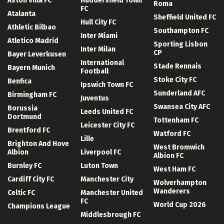
Aston Villa FC
Huddersfield Town
Roma
FC
Atalanta
Sheffield United FC
Hull City FC
Athletic Bilbao
Southampton FC
Inter Miami
Atletico Madrid
Sporting Lisbon
Inter Milan
CP
Bayer Leverkusen
International
Stade Rennais
Bayern Munich
Football
Stoke City FC
Benfica
Ipswich Town FC
Sunderland AFC
Birmingham FC
Juventus
Swansea City AFC
Borussia
Leeds United FC
Dortmund
Tottenham FC
Leicester City FC
Brentford FC
Watford FC
Lille
Brighton And Hove
West Bromwich
Albion
Liverpool FC
Albion FC
Burnley FC
Luton Town
West Ham FC
Cardiff City FC
Manchester City
Wolverhampton
Wanderers
Celtic FC
Manchester United
FC
World Cup 2026
Champions League
Middlesbrough FC