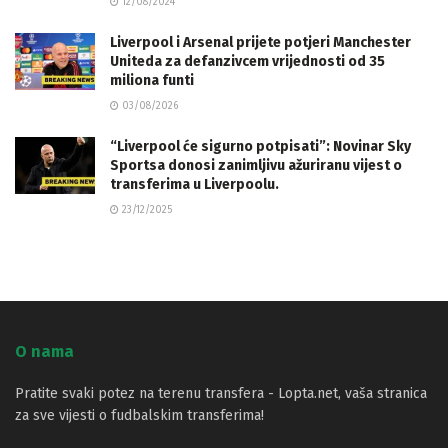
12/08/2024
Liverpool i Arsenal prijete potjeri Manchester
Uniteda za defanzivcem vrijednosti od 35
miliona funti
03/08/2026
“Liverpool će sigurno potpisati”: Novinar Sky
Sportsa donosi zanimljivu ažuriranu vijest o
transferima u Liverpoolu.
23/12/2025
O nama
Pratite svaki potez na terenu transfera - Lopta.net, vaša stranica
za sve vijesti o fudbalskim transferima!