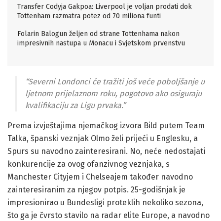
Transfer Codyja Gakpoa: Liverpool je voljan prodati dok
Tottenham razmatra potez od 70 miliona funti
Folarin Balogun željen od strane Tottenhama nakon
impresivnih nastupa u Monacu i Svjetskom prvenstvu
“Severni Londonci će tražiti još veće poboljšanje u
ljetnom prijelaznom roku, pogotovo ako osiguraju
kvalifikaciju za Ligu prvaka.”
Prema izvještajima njemačkog izvora Bild putem Team
Talka, španski veznjak Olmo želi prijeći u Englesku, a
Spurs su navodno zainteresirani. No, neće nedostajati
konkurencije za ovog ofanzivnog veznjaka, s
Manchester Cityjem i Chelseajem također navodno
zainteresiranim za njegov potpis. 25-godišnjak je
impresionirao u Bundesligi proteklih nekoliko sezona,
što ga je čvrsto stavilo na radar elite Europe, a navodno