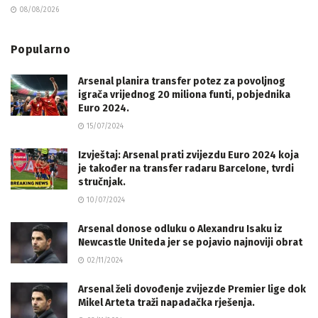
08/08/2026
Popularno
Arsenal planira transfer potez za povoljnog
igrača vrijednog 20 miliona funti, pobjednika
Euro 2024.
15/07/2024
Izvještaj: Arsenal prati zvijezdu Euro 2024 koja
je također na transfer radaru Barcelone, tvrdi
stručnjak.
10/07/2024
Arsenal donose odluku o Alexandru Isaku iz
Newcastle Uniteda jer se pojavio najnoviji obrat
02/11/2024
Arsenal želi dovođenje zvijezde Premier lige dok
Mikel Arteta traži napadačka rješenja.