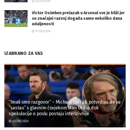
03/11/2024
Victor Osimhen prelazak u Arsenal sve je bliži jer
se značajni razvoj događa samo nekoliko dana
udaljenosti
17/06/2024
IZABRANO ZA VAS
“Imali smo razgovor” – Michael Carrick potvrđuje da se
“sastao” s glavnim čovjekom Man Utd-a dok
spekulacije o poslu postaju intenzivnije
03/08/2026