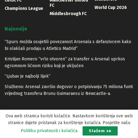
Celtic FC
Manchester United
FC
World Cup 2026
Champions League
Middlesbrough FC
Najnovije
“Spurs možda osujetili povezanost Arsenala s defanzivcem kako
bi olakšali prodaju u Atletico Madrid”
Kristijan Romero “vrlo otvoren” za transfer u Arsenal uprkos
ogromnom ličnom riziku koji je uključen
“Ljubav je najbolji lijek”
Službeno: Arsenal završio dogovor o potpisivanju 75 miliona funti
vrijednog transfera Brunu Guimaraesu iz Newcastle-a.
Ova web stranica koristi kolačiće. Nastavkom korištenja ove web
stranice dajete pristanak za korištenje kolačića. Posjetite našu
© 2023 Lopta.net
Politiku privatnosti i kolačića
.
Slažem se