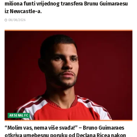
miliona funti vrijednog transfera Brunu Guimaraesu
iz Newcastle-a.
08/08/2026
ARSENAL FC
“Molim vas, nema više svađa!” – Bruno Guimaraes
otkriva urnebesnu poruku od Declana Ricea nakon