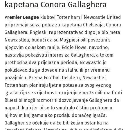
kapetana Conora Gallaghera
Premier League
klubovi Tottenham i Newcastle United
pripremaju se za potez za kapetana Chelseaja, Conora
Gallaghera. Engleski reprezentativac dugo je bio meta
Newcastlea, budući da su Magpiesi bili povezani s
njegovim dolaskom ranije. Eddie Howe, navodno,
nastavlja pokazivati interes za Gallaghera, a tokom
prethodna dva prijelazna perioda, Newcastle je
pokušavao da ga dovede na stalnu ili privremenu
pozajmicu. Prema Football Insideru, Newcastle i
Tottenham planiraju ljetne poteze za ovog veznog
igrača, čija se vrijednost procjenjuje na 35 miliona funti.
Bluesi bi mogli razmotriti dozvoljavanje Gallagheru da
napusti klub jer bi se to smatralo čistim profitom u
njihovim knjigama ako prodaju domaćeg igrača.
Gallagher se očekuje da će biti željan ostanka na