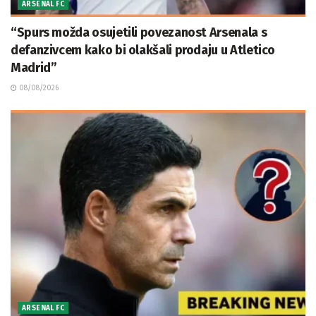
ARSENAL FC
“Spurs možda osujetili povezanost Arsenala s
defanzivcem kako bi olakšali prodaju u Atletico
Madrid”
08/08/2026
ARSENAL FC