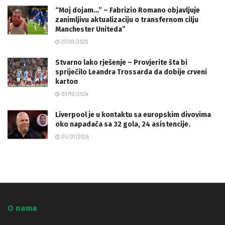
“Moj dojam…” – Fabrizio Romano objavljuje
zanimljivu aktualizaciju o transfernom cilju
Manchester Uniteda”
27/03/2025
Stvarno lako rješenje – Provjerite šta bi
spriječilo Leandra Trossarda da dobije crveni
karton
03/10/2024
Liverpool je u kontaktu sa europskim divovima
oko napadača sa 32 gola, 24 asistencije.
05/01/2026
O nama