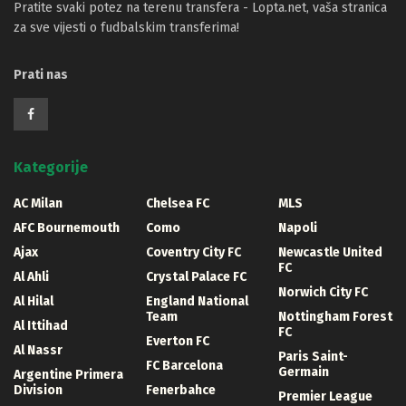
Pratite svaki potez na terenu transfera - Lopta.net, vaša stranica
za sve vijesti o fudbalskim transferima!
Prati nas
Kategorije
AC Milan
Chelsea FC
MLS
AFC Bournemouth
Como
Napoli
Ajax
Coventry City FC
Newcastle United
FC
Al Ahli
Crystal Palace FC
Norwich City FC
Al Hilal
England National
Team
Nottingham Forest
Al Ittihad
FC
Everton FC
Al Nassr
Paris Saint-
FC Barcelona
Germain
Argentine Primera
Division
Fenerbahce
Premier League