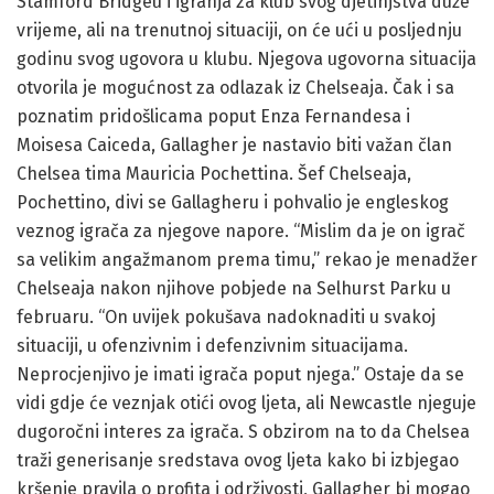
Stamford Bridgeu i igranja za klub svog djetinjstva duže
vrijeme, ali na trenutnoj situaciji, on će ući u posljednju
godinu svog ugovora u klubu. Njegova ugovorna situacija
otvorila je mogućnost za odlazak iz Chelseaja. Čak i sa
poznatim pridošlicama poput Enza Fernandesa i
Moisesa Caiceda, Gallagher je nastavio biti važan član
Chelsea tima Mauricia Pochettina. Šef Chelseaja,
Pochettino, divi se Gallagheru i pohvalio je engleskog
veznog igrača za njegove napore. “Mislim da je on igrač
sa velikim angažmanom prema timu,” rekao je menadžer
Chelseaja nakon njihove pobjede na Selhurst Parku u
februaru. “On uvijek pokušava nadoknaditi u svakoj
situaciji, u ofenzivnim i defenzivnim situacijama.
Neprocjenjivo je imati igrača poput njega.” Ostaje da se
vidi gdje će veznjak otići ovog ljeta, ali Newcastle njeguje
dugoročni interes za igrača. S obzirom na to da Chelsea
traži generisanje sredstava ovog ljeta kako bi izbjegao
kršenje pravila o profita i održivosti, Gallagher bi mogao