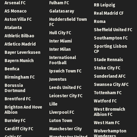
Arsenal FC
Fulham FC
RB Leipzig
AS Monaco
Galatasaray
Real Madrid CF
Aston Villa FC
Huddersfield Town
Roma
FC
Atalanta
Sheffield United FC
Hull City FC
Athletic Bilbao
Southampton FC
Inter Miami
Atletico Madrid
Sporting Lisbon
Inter Milan
CP
Bayer Leverkusen
International
Stade Rennais
Bayern Munich
Football
Stoke City FC
Benfica
Ipswich Town FC
Sunderland AFC
Birmingham FC
Juventus
Swansea City AFC
Borussia
Leeds United FC
Dortmund
Tottenham FC
Leicester City FC
Brentford FC
Watford FC
Lille
Brighton And Hove
West Bromwich
Albion
Liverpool FC
Albion FC
Burnley FC
Luton Town
West Ham FC
Cardiff City FC
Manchester City
Wolverhampton
Wanderers