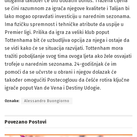
ulogama također će biti dodatni bonus. Tražena cijena
se čini razumnom za igrača njegove kvalitete i Talijan bi
lako mogao opravdati investiciju u narednim sezonama.
Ima fizičku spremnost i tehničke atribute da uspije u
Premier ligi. Prilika da igra za veliki klub poput
Tottenhama bit će uzbudljiva opcija za njega i ostaje da
se vidi kako će se situacija razvijati. Tottenham mora
tražiti poboljšanje svog tima ovoga ljeta ako žele osvajati
trofeje u narednim sezonama. 24-godišnjak će im
pomoći da se učvrste u obrani i njegov dolazak će
također omogućiti Postecoglouu da češće rotira ključne
igrače poput Van de Vena i Destiny Udogie.
Oznake:
Alessandro Buongiorno
Povezano
Postovi