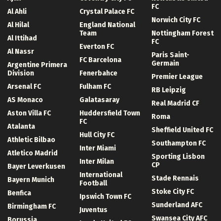
FC
Al Ahli
Crystal Palace FC
Norwich City FC
Al Hilal
England National
Team
Nottingham Forest
Al Ittihad
FC
Everton FC
Al Nassr
Paris Saint-
FC Barcelona
Germain
Argentine Primera
Division
Fenerbahce
Premier League
Arsenal FC
Fulham FC
RB Leipzig
AS Monaco
Galatasaray
Real Madrid CF
Aston Villa FC
Huddersfield Town
Roma
FC
Atalanta
Sheffield United FC
Hull City FC
Athletic Bilbao
Southampton FC
Inter Miami
Atletico Madrid
Sporting Lisbon
Inter Milan
CP
Bayer Leverkusen
International
Stade Rennais
Bayern Munich
Football
Stoke City FC
Benfica
Ipswich Town FC
Sunderland AFC
Birmingham FC
Juventus
Swansea City AFC
Borussia