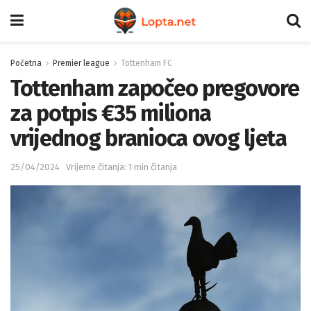
Početna
Premier league
Tottenham FC
Tottenham započeo pregovore
za potpis €35 miliona
vrijednog branioca ovog ljeta
25/04/2024
Vrijeme čitanja: 1 min čitanja