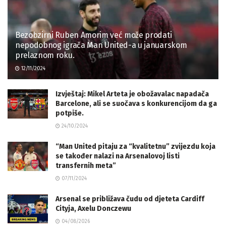
Bezobzirni Ruben Amorim već može prodati
nepodobnog igrača Man United-a u januarskom
prelaznom roku.
12/11/2024
Izvještaj: Mikel Arteta je obožavalac napadača
Barcelone, ali se suočava s konkurencijom da ga
potpiše.
24/10/2024
“Man United pitaju za “kvalitetnu” zvijezdu koja
se također nalazi na Arsenalovoj listi
transfernih meta”
07/11/2024
Arsenal se približava čudu od djeteta Cardiff
Cityja, Axelu Donczewu
04/08/2026