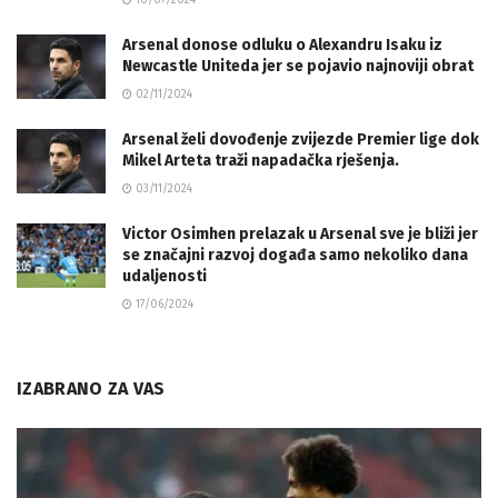
10/07/2024
Arsenal donose odluku o Alexandru Isaku iz
Newcastle Uniteda jer se pojavio najnoviji obrat
02/11/2024
Arsenal želi dovođenje zvijezde Premier lige dok
Mikel Arteta traži napadačka rješenja.
03/11/2024
Victor Osimhen prelazak u Arsenal sve je bliži jer
se značajni razvoj događa samo nekoliko dana
udaljenosti
17/06/2024
IZABRANO ZA VAS