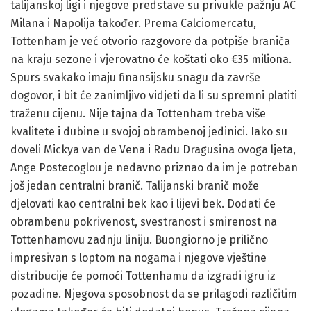
talijanskoj ligi i njegove predstave su privukle pažnju AC
Milana i Napolija također. Prema Calciomercatu,
Tottenham je već otvorio razgovore da potpiše braniča
na kraju sezone i vjerovatno će koštati oko €35 miliona.
Spurs svakako imaju finansijsku snagu da završe
dogovor, i bit će zanimljivo vidjeti da li su spremni platiti
traženu cijenu. Nije tajna da Tottenham treba više
kvalitete i dubine u svojoj obrambenoj jedinici. Iako su
doveli Mickya van de Vena i Radu Dragusina ovoga ljeta,
Ange Postecoglou je nedavno priznao da im je potreban
još jedan centralni branič. Talijanski branič može
djelovati kao centralni bek kao i lijevi bek. Dodati će
obrambenu pokrivenost, svestranost i smirenost na
Tottenhamovu zadnju liniju. Buongiorno je prilično
impresivan s loptom na nogama i njegove vještine
distribucije će pomoći Tottenhamu da izgradi igru iz
pozadine. Njegova sposobnost da se prilagodi različitim