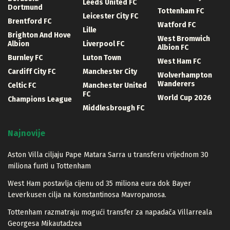
Leeds United FC
Dortmund
Tottenham FC
Leicester City FC
Brentford FC
Watford FC
Lille
Brighton And Hove
West Bromwich
Albion
Liverpool FC
Albion FC
Burnley FC
Luton Town
West Ham FC
Cardiff City FC
Manchester City
Wolverhampton
Wanderers
Celtic FC
Manchester United
FC
World Cup 2026
Champions League
Middlesbrough FC
Najnovije
Aston Villa ciljaju Pape Matara Sarra u transferu vrijednom 30
miliona funti u Tottenham
West Ham postavlja cijenu od 35 miliona eura dok Bayer
Leverkusen cilja na Konstantinosa Mavropanosa.
Tottenham razmatraju mogući transfer za napadača Villarreala
Georgesa Mikautadzea