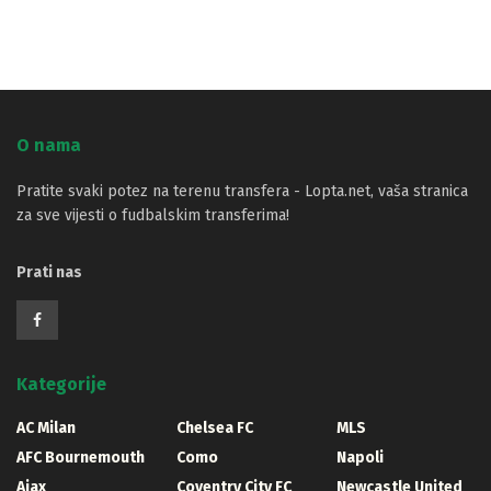
O nama
Pratite svaki potez na terenu transfera - Lopta.net, vaša stranica
za sve vijesti o fudbalskim transferima!
Prati nas
Kategorije
AC Milan
Chelsea FC
MLS
AFC Bournemouth
Como
Napoli
Ajax
Coventry City FC
Newcastle United