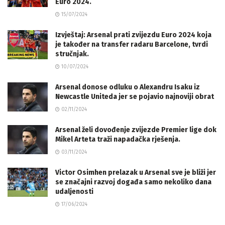
Euro 2024.
15/07/2024
Izvještaj: Arsenal prati zvijezdu Euro 2024 koja
je također na transfer radaru Barcelone, tvrdi
stručnjak.
10/07/2024
Arsenal donose odluku o Alexandru Isaku iz
Newcastle Uniteda jer se pojavio najnoviji obrat
02/11/2024
Arsenal želi dovođenje zvijezde Premier lige dok
Mikel Arteta traži napadačka rješenja.
03/11/2024
Victor Osimhen prelazak u Arsenal sve je bliži jer
se značajni razvoj događa samo nekoliko dana
udaljenosti
17/06/2024