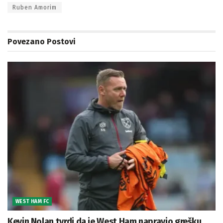
Ruben Amorim
Povezano
Postovi
WEST HAM FC
Kevin Nolan tvrdi da je West Ham napravio grešku