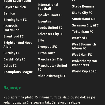
CP
Bayer Leverkusen
International
Stade Rennais
Bayern Munich
Football
Stoke City FC
Benfica
Ipswich Town FC
Sunderland AFC
Birmingham FC
Juventus
Swansea City AFC
Borussia
Leeds United FC
Dortmund
Tottenham FC
Leicester City FC
Brentford FC
Watford FC
Lille
Brighton And Hove
West Bromwich
Albion
Liverpool FC
Albion FC
Burnley FC
Luton Town
West Ham FC
Cardiff City FC
Manchester City
Wolverhampton
Wanderers
Celtic FC
Manchester United
FC
World Cup 2026
Champions League
Middlesbrough FC
Najnovije
PSG spremna platiti 75 miliona funti za Malo Gusto dok se još
jedan posao sa Chelseajem također skoro realizuje