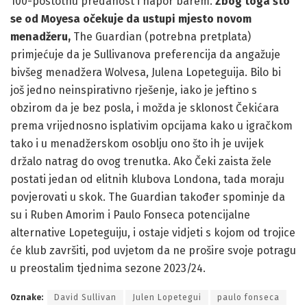
100-postotnu predanost i napor barem.
Zbog toga što
se od Moyesa očekuje da ustupi mjesto novom
menadžeru,
The Guardian (potrebna pretplata)
primjećuje da je Sullivanova preferencija da angažuje
bivšeg menadžera Wolvesa, Julena Lopeteguija. Bilo bi
još jedno neinspirativno rješenje, iako je jeftino s
obzirom da je bez posla, i možda je sklonost Čekićara
prema vrijednosno isplativim opcijama kako u igračkom
tako i u menadžerskom osoblju ono što ih je uvijek
držalo natrag do ovog trenutka. Ako Čeki zaista žele
postati jedan od elitnih klubova Londona, tada moraju
povjerovati u skok. The Guardian također spominje da
su i Ruben Amorim i Paulo Fonseca potencijalne
alternative Lopeteguiju, i ostaje vidjeti s kojom od trojice
će klub završiti, pod uvjetom da ne prošire svoje potragu
u preostalim tjednima sezone 2023/24.
Oznake:
David Sullivan
Julen Lopetegui
paulo fonseca