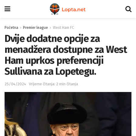
Početna
Premier league
West Ham FC
Dvije dodatne opcije za
menadžera dostupne za West
Ham uprkos preferenciji
Sullivana za Lopetegu.
25/04/2024
Vrijeme čitanja: 2 min čitanja