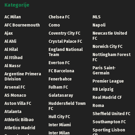
Kategorije
AC Milan
Chelsea FC
MLS
AFC Bournemouth
Como
Napoli
Ajax
Coventry City FC
Newcastle United
FC
Al Ahli
Crystal Palace FC
Norwich City FC
Al Hilal
England National
Team
Nottingham Forest
Al Ittihad
FC
Everton FC
Al Nassr
Paris Saint-
FC Barcelona
Germain
Argentine Primera
Division
Fenerbahce
Premier League
Arsenal FC
Fulham FC
RB Leipzig
AS Monaco
Galatasaray
Real Madrid CF
Aston Villa FC
Huddersfield Town
Roma
FC
Atalanta
Sheffield United FC
Hull City FC
Athletic Bilbao
Southampton FC
Inter Miami
Atletico Madrid
Sporting Lisbon
Inter Milan