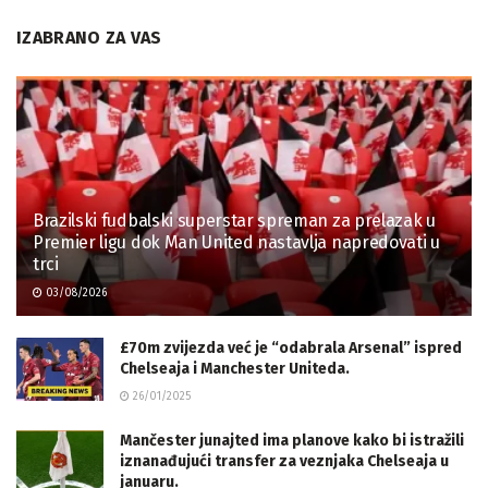
IZABRANO ZA VAS
Brazilski fudbalski superstar spreman za prelazak u
Premier ligu dok Man United nastavlja napredovati u
trci
03/08/2026
£70m zvijezda već je “odabrala Arsenal” ispred
Chelseaja i Manchester Uniteda.
26/01/2025
Mančester junajted ima planove kako bi istražili
iznanađujući transfer za veznjaka Chelseaja u
januaru.