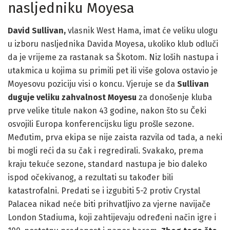
nasljedniku Moyesa
David Sullivan,
vlasnik West Hama, imat će veliku ulogu
u izboru nasljednika Davida Moyesa, ukoliko klub odluči
da je vrijeme za rastanak sa Škotom. Niz loših nastupa i
utakmica u kojima su primili pet ili više golova ostavio je
Moyesovu poziciju visi o koncu. Vjeruje se da
Sullivan
duguje veliku zahvalnost Moyesu
za donošenje kluba
prve velike titule nakon 43 godine, nakon što su Čeki
osvojili Europa konferencijsku ligu prošle sezone.
Međutim, prva ekipa se nije zaista razvila od tada, a neki
bi mogli reći da su čak i regredirali. Svakako, prema
kraju tekuće sezone, standard nastupa je bio daleko
ispod očekivanog, a rezultati su također bili
katastrofalni. Predati se i izgubiti 5-2 protiv Crystal
Palacea nikad neće biti prihvatljivo za vjerne navijače
London Stadiuma, koji zahtijevaju određeni način igre i