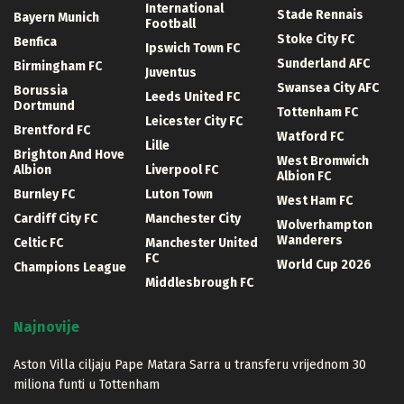
International
Stade Rennais
Bayern Munich
Football
Stoke City FC
Benfica
Ipswich Town FC
Sunderland AFC
Birmingham FC
Juventus
Swansea City AFC
Borussia
Leeds United FC
Dortmund
Tottenham FC
Leicester City FC
Brentford FC
Watford FC
Lille
Brighton And Hove
West Bromwich
Albion
Liverpool FC
Albion FC
Burnley FC
Luton Town
West Ham FC
Cardiff City FC
Manchester City
Wolverhampton
Wanderers
Celtic FC
Manchester United
FC
World Cup 2026
Champions League
Middlesbrough FC
Najnovije
Aston Villa ciljaju Pape Matara Sarra u transferu vrijednom 30
miliona funti u Tottenham