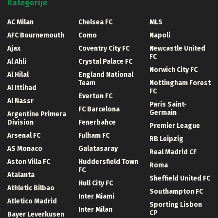
Kategorije
AC Milan
Chelsea FC
MLS
AFC Bournemouth
Como
Napoli
Ajax
Coventry City FC
Newcastle United
FC
Al Ahli
Crystal Palace FC
Norwich City FC
Al Hilal
England National
Team
Nottingham Forest
Al Ittihad
FC
Everton FC
Al Nassr
Paris Saint-
FC Barcelona
Germain
Argentine Primera
Division
Fenerbahce
Premier League
Arsenal FC
Fulham FC
RB Leipzig
AS Monaco
Galatasaray
Real Madrid CF
Aston Villa FC
Huddersfield Town
Roma
FC
Atalanta
Sheffield United FC
Hull City FC
Athletic Bilbao
Southampton FC
Inter Miami
Atletico Madrid
Sporting Lisbon
Inter Milan
CP
Bayer Leverkusen