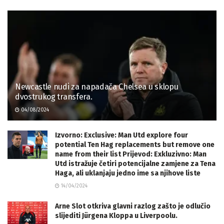
Newcastle nudi za napadača Chelsea u sklopu
dvostrukog transfera.
04/08/2024
Izvorno: Exclusive: Man Utd explore four
potential Ten Hag replacements but remove one
name from their list Prijevod: Exkluzivno: Man
Utd istražuje četiri potencijalne zamjene za Tena
Haga, ali uklanjaju jedno ime sa njihove liste
14/04/2024
Arne Slot otkriva glavni razlog zašto je odlučio
slijediti Jürgena Kloppa u Liverpoolu.