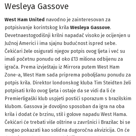
Wesleya Gassove
West Ham United
navodno je zainteresovan za
potpisivanje korintskog krila
Wesleya Gassove
.
Devetnaestogodišnji krilni napadač visoko je ocijenjen u
Južnoj Americi i ima sjajnu budućnost ispred sebe.
Čekićari žele osigurati njegov potpis ovog ljeta i već su
imali početnu ponudu od oko £13 miliona odbijenu za
igrača. Prema izvještaju iz Mirrora putem West Ham
Zone-a, West Ham sada priprema poboljšanu ponudu za
potpis krila. Direktor londonskog kluba Tim Steidten želi
potpisati krilo ovog ljeta i ostaje da se vidi da li će
Premierligaški klub uspjeti postići sporazum s brazilskim
klubom. Gassova je dovoljno sposoban da igra na oba
krila i dodat će brzinu, stil i golove napadu West Hama.
Čekićari će trebati više oštrine u završnici i Brazilac bi se
mogao pokazati kao solidna dugoročna akvizicija. On će