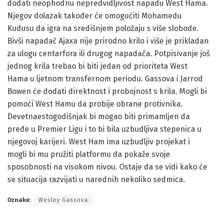
dodati neophodnu nepredvidljivost napadu West Hama.
Njegov dolazak također će omogućiti Mohamedu
Kudusu da igra na središnjem položaju s više slobode.
Bivši napadač Ajaxa nije prirodno krilo i više je prikladan
za ulogu centarfora ili drugog napadača. Potpisivanje još
jednog krila trebao bi biti jedan od prioriteta West
Hama u ljetnom transfernom periodu. Gassova i Jarrod
Bowen će dodati direktnost i probojnost s krila. Mogli bi
pomoći West Hamu da probije obrane protivnika.
Devetnaestogodišnjak bi mogao biti primamljen da
pređe u Premier Ligu i to bi bila uzbudljiva stepenica u
njegovoj karijeri. West Ham ima uzbudljiv projekat i
mogli bi mu pružiti platformu da pokaže svoje
sposobnosti na visokom nivou. Ostaje da se vidi kako će
se situacija razvijati u narednih nekoliko sedmica.
Oznake:
Wesley Gassova