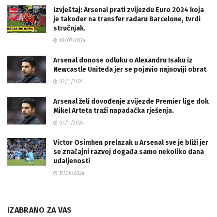
Izvještaj: Arsenal prati zvijezdu Euro 2024 koja
je također na transfer radaru Barcelone, tvrdi
stručnjak.
10/07/2024
Arsenal donose odluku o Alexandru Isaku iz
Newcastle Uniteda jer se pojavio najnoviji obrat
02/11/2024
Arsenal želi dovođenje zvijezde Premier lige dok
Mikel Arteta traži napadačka rješenja.
03/11/2024
Victor Osimhen prelazak u Arsenal sve je bliži jer
se značajni razvoj događa samo nekoliko dana
udaljenosti
17/06/2024
IZABRANO ZA VAS