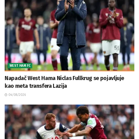
WEST HAM FC
Napadač West Hama Niclas Fullkrug se pojavljuje
kao meta transfera Lazija
04/08/2026