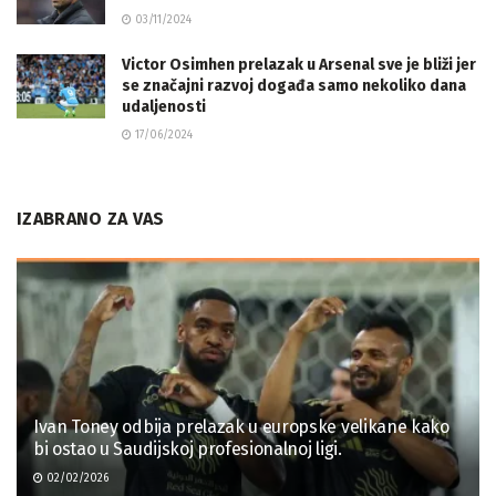
03/11/2024
Victor Osimhen prelazak u Arsenal sve je bliži jer
se značajni razvoj događa samo nekoliko dana
udaljenosti
17/06/2024
IZABRANO ZA VAS
Ivan Toney odbija prelazak u europske velikane kako
bi ostao u Saudijskoj profesionalnoj ligi.
02/02/2026