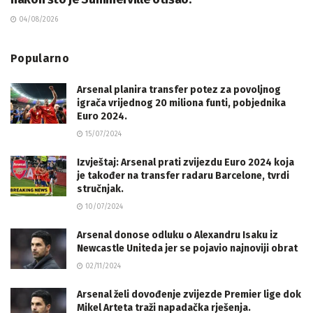
04/08/2026
Popularno
Arsenal planira transfer potez za povoljnog
igrača vrijednog 20 miliona funti, pobjednika
Euro 2024.
15/07/2024
Izvještaj: Arsenal prati zvijezdu Euro 2024 koja
je također na transfer radaru Barcelone, tvrdi
stručnjak.
10/07/2024
Arsenal donose odluku o Alexandru Isaku iz
Newcastle Uniteda jer se pojavio najnoviji obrat
02/11/2024
Arsenal želi dovođenje zvijezde Premier lige dok
Mikel Arteta traži napadačka rješenja.