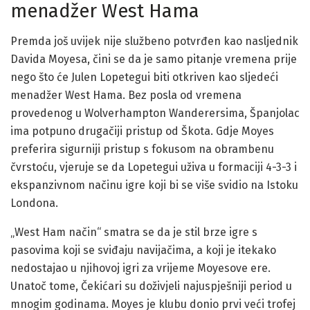
menadžer West Hama
Premda još uvijek nije službeno potvrđen kao nasljednik
Davida Moyesa, čini se da je samo pitanje vremena prije
nego što će Julen Lopetegui biti otkriven kao sljedeći
menadžer West Hama. Bez posla od vremena
provedenog u Wolverhampton Wanderersima, Španjolac
ima potpuno drugačiji pristup od Škota. Gdje Moyes
preferira sigurniji pristup s fokusom na obrambenu
čvrstoću, vjeruje se da Lopetegui uživa u formaciji 4-3-3 i
ekspanzivnom načinu igre koji bi se više svidio na Istoku
Londona.
„West Ham način“ smatra se da je stil brze igre s
pasovima koji se sviđaju navijačima, a koji je itekako
nedostajao u njihovoj igri za vrijeme Moyesove ere.
Unatoč tome, Čekićari su doživjeli najuspješniji period u
mnogim godinama. Moyes je klubu donio prvi veći trofej