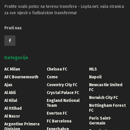
Pratite svaki potez na terenu transfera - Lopta.net, vaša stranica
za sve vijesti o fudbalskim transferima!
Prati nas
Kategorije
AC Milan
Chelsea FC
MLS
AFC Bournemouth
Como
Napoli
Ajax
Coventry City FC
Newcastle United
FC
Al Ahli
Crystal Palace FC
Norwich City FC
Al Hilal
England National
Team
Nottingham Forest
Al Ittihad
FC
Everton FC
Al Nassr
Paris Saint-
FC Barcelona
Germain
Argentine Primera
Division
Fenerbahce