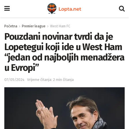
Početna
Premier league
West Ham FC
Pouzdani novinar tvrdi da je
Lopetegui koji ide u West Ham
“jedan od najboljih menadžera
u Evropi”
07/05/2024
Vrijeme čitanja: 2 min čitanja