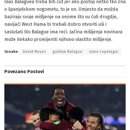
Glas Balaguea treba biti čut jer ako postoji netko tko zna
o španjolskom nogometu, to je on. Umjesto da možda
baziraju svoje mišljenje na onome što su čuli drugdje,
navijači West Hama bi trebali dobro otvoriti uši i
saslušati što Balague ima reći. Jačina mišljenja novinara
može itekako promijeniti njihovo vlastito mišljenje.
Oznake:
David Moyes
guillem Balague
Julen Lopetegui
Povezano
Postovi