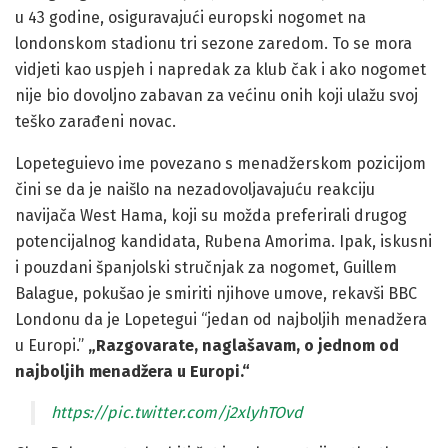
u 43 godine, osiguravajući europski nogomet na
londonskom stadionu tri sezone zaredom. To se mora
vidjeti kao uspjeh i napredak za klub čak i ako nogomet
nije bio dovoljno zabavan za većinu onih koji ulažu svoj
teško zarađeni novac.
Lopeteguievo ime povezano s menadžerskom pozicijom
čini se da je naišlo na nezadovoljavajuću reakciju
navijača West Hama, koji su možda preferirali drugog
potencijalnog kandidata, Rubena Amorima. Ipak, iskusni
i pouzdani španjolski stručnjak za nogomet, Guillem
Balague, pokušao je smiriti njihove umove, rekavši BBC
Londonu da je Lopetegui “jedan od najboljih menadžera
u Europi.”
„Razgovarate, naglašavam, o jednom od
najboljih menadžera u Europi.“
https://pic.twitter.com/j2xlyhTOvd