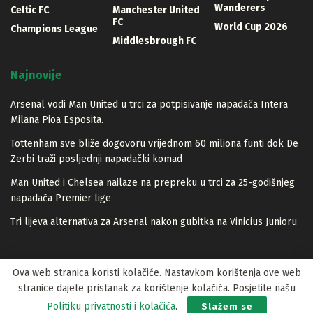
Wanderers
Celtic FC
Manchester United
FC
World Cup 2026
Champions League
Middlesbrough FC
Najnovije
Arsenal vodi Man United u trci za potpisivanje napadača Intera
Milana Pioa Esposita.
Tottenham sve bliže dogovoru vrijednom 60 miliona funti dok De
Zerbi traži posljednji napadački komad
Man United i Chelsea nailaze na prepreku u trci za 25-godišnjeg
napadača Premier lige
Tri lijeva alternativa za Arsenal nakon gubitka na Vinicius Junioru
Ova web stranica koristi kolačiće. Nastavkom korištenja ove web
stranice dajete pristanak za korištenje kolačića. Posjetite našu
© 2023 Lopta.net
Politiku privatnosti i kolačića
.
Slažem se