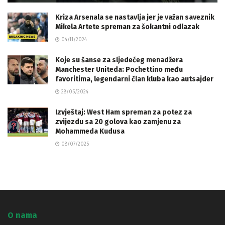
Kriza Arsenala se nastavlja jer je važan saveznik
Mikela Artete spreman za šokantni odlazak
04/11/2024
Koje su šanse za sljedećeg menadžera
Manchester Uniteda: Pochettino među
favoritima, legendarni član kluba kao autsajder
28/05/2024
Izvještaj: West Ham spreman za potez za
zvijezdu sa 20 golova kao zamjenu za
Mohammeda Kudusa
08/07/2025
O nama