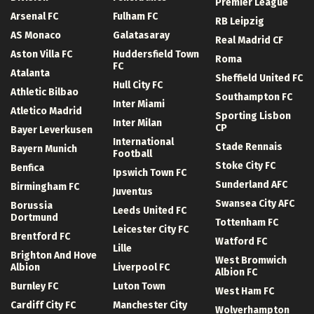
Premier League
Arsenal FC
Fulham FC
RB Leipzig
AS Monaco
Galatasaray
Real Madrid CF
Aston Villa FC
Huddersfield Town
Roma
FC
Atalanta
Sheffield United FC
Hull City FC
Athletic Bilbao
Southampton FC
Inter Miami
Atletico Madrid
Sporting Lisbon
Inter Milan
CP
Bayer Leverkusen
International
Stade Rennais
Bayern Munich
Football
Stoke City FC
Benfica
Ipswich Town FC
Sunderland AFC
Birmingham FC
Juventus
Swansea City AFC
Borussia
Leeds United FC
Dortmund
Tottenham FC
Leicester City FC
Brentford FC
Watford FC
Lille
Brighton And Hove
West Bromwich
Albion
Liverpool FC
Albion FC
Burnley FC
Luton Town
West Ham FC
Cardiff City FC
Manchester City
Wolverhampton