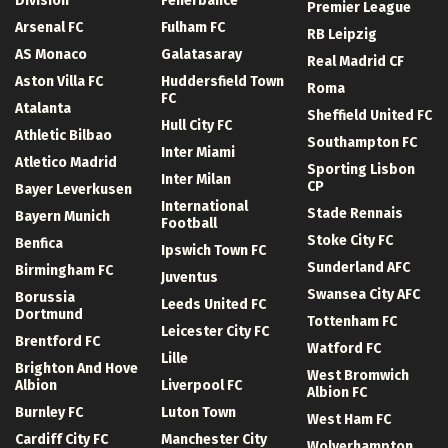
Division
Fenerbahce
Premier League
Arsenal FC
Fulham FC
RB Leipzig
AS Monaco
Galatasaray
Real Madrid CF
Aston Villa FC
Huddersfield Town
Roma
FC
Atalanta
Sheffield United FC
Hull City FC
Athletic Bilbao
Southampton FC
Inter Miami
Atletico Madrid
Sporting Lisbon
Inter Milan
CP
Bayer Leverkusen
International
Stade Rennais
Bayern Munich
Football
Stoke City FC
Benfica
Ipswich Town FC
Sunderland AFC
Birmingham FC
Juventus
Swansea City AFC
Borussia
Leeds United FC
Dortmund
Tottenham FC
Leicester City FC
Brentford FC
Watford FC
Lille
Brighton And Hove
West Bromwich
Albion
Liverpool FC
Albion FC
Burnley FC
Luton Town
West Ham FC
Cardiff City FC
Manchester City
Wolverhampton