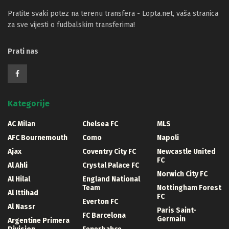
Pratite svaki potez na terenu transfera - Lopta.net, vaša stranica
za sve vijesti o fudbalskim transferima!
Prati nas
Kategorije
AC Milan
Chelsea FC
MLS
AFC Bournemouth
Como
Napoli
Ajax
Coventry City FC
Newcastle United
FC
Al Ahli
Crystal Palace FC
Norwich City FC
Al Hilal
England National
Team
Nottingham Forest
Al Ittihad
FC
Everton FC
Al Nassr
Paris Saint-
FC Barcelona
Germain
Argentine Primera