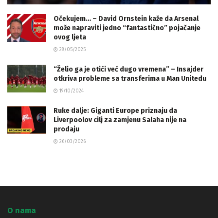
Očekujem… – David Ornstein kaže da Arsenal
može napraviti jedno “fantastično” pojačanje
ovog ljeta
28/05/2025
“Želio ga je otići već dugo vremena” – Insajder
otkriva probleme sa transferima u Man Unitedu
19/10/2024
Ruke dalje: Giganti Europe priznaju da
Liverpoolov cilj za zamjenu Salaha nije na
prodaju
26/03/2026
O nama