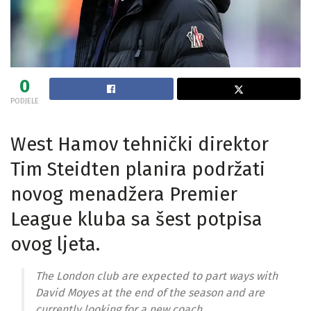
0
PODJELE
West Hamov tehnički direktor
Tim Steidten planira podržati
novog menadžera Premier
League kluba sa šest potpisa
ovog ljeta.
The London club are expected to part ways with
David Moyes at the end of the season and are
currently looking for a new coach.