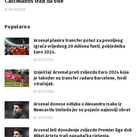
Castellanos traži da ode
04/08/2026
Popularno
Arsenal planira transfer potez za povoljnog
igrača vrijednog 20 miliona funti, pobjednika
Euro 2024.
15/07/2024
Izvještaj: Arsenal prati zvijezdu Euro 2024 koja
je također na transfer radaru Barcelone, tvrdi
stručnjak.
10/07/2024
Arsenal donose odluku o Alexandru Isaku iz
Newcastle Uniteda jer se pojavio najnoviji obrat
02/11/2024
Arsenal želi dovođenje zvijezde Premier lige dok
Mikel Arteta traži napadačka rješenja.