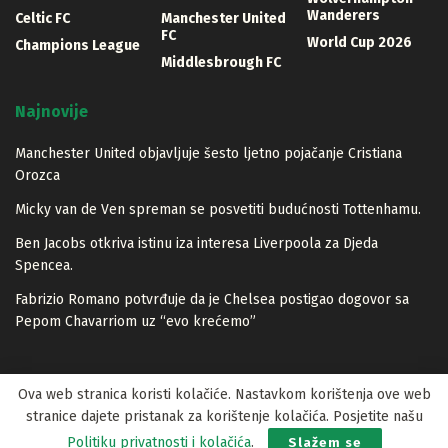
Wanderers
Celtic FC
Manchester United
FC
World Cup 2026
Champions League
Middlesbrough FC
Najnovije
Manchester United objavljuje šesto ljetno pojačanje Cristiana
Orozca
Micky van de Ven spreman se posvetiti budućnosti Tottenhamu.
Ben Jacobs otkriva istinu iza interesa Liverpoola za Djeda
Spencea.
Fabrizio Romano potvrđuje da je Chelsea postigao dogovor sa
Pepom Chavarriom uz “evo krećemo”
Ova web stranica koristi kolačiće. Nastavkom korištenja ove web
stranice dajete pristanak za korištenje kolačića. Posjetite našu
© 2023 Lopta.net
Politiku privatnosti i kolačića
.
Slažem se