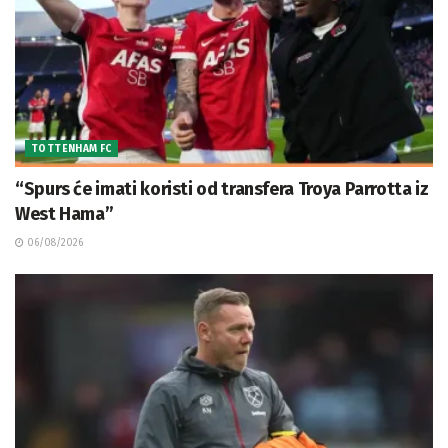
TOTTENHAM FC
“Spurs će imati koristi od transfera Troya Parrotta iz
West Hama”
06/08/2026