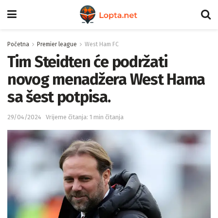
Početna
Premier league
West Ham FC
Tim Steidten će podržati
novog menadžera West Hama
sa šest potpisa.
29/04/2024
Vrijeme čitanja: 1 min čitanja