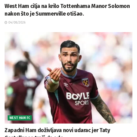
West Ham cilja na krilo Tottenhama Manor Solomon
nakon što je Summerville otišao.
04/08/2026
WEST HAM FC
Zapadni Ham doživljava novi udarac jer Taty