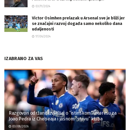
03/11/2024
Victor Osimhen prelazak u Arsenal sve je bliži jer
se značajni razvoj događa samo nekoliko dana
udaljenosti
17/06/2024
IZABRANO ZA VAS
Razgovori održani: Izvještaj o “istinskom” interesu za
Joao Pedra iz Chelseaja i jasnom “stavu” kluba
03/08/2026