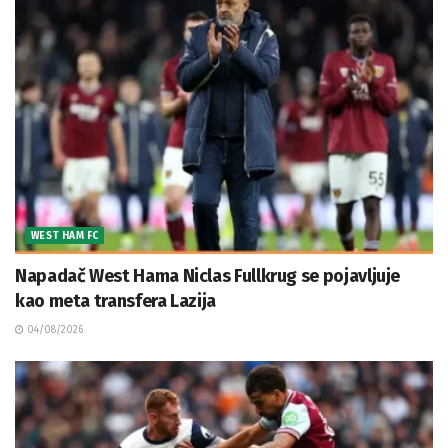
WEST HAM FC
Napadač West Hama Niclas Fullkrug se pojavljuje
kao meta transfera Lazija
04/08/2026