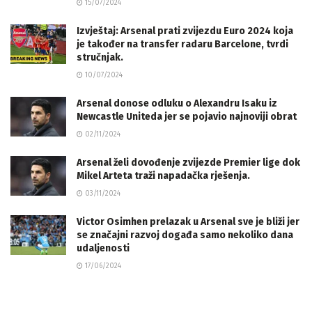
15/07/2024
Izvještaj: Arsenal prati zvijezdu Euro 2024 koja
je također na transfer radaru Barcelone, tvrdi
stručnjak.
10/07/2024
Arsenal donose odluku o Alexandru Isaku iz
Newcastle Uniteda jer se pojavio najnoviji obrat
02/11/2024
Arsenal želi dovođenje zvijezde Premier lige dok
Mikel Arteta traži napadačka rješenja.
03/11/2024
Victor Osimhen prelazak u Arsenal sve je bliži jer
se značajni razvoj događa samo nekoliko dana
udaljenosti
17/06/2024