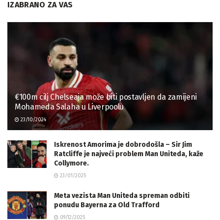
IZABRANO ZA VAS
€100m cilj Chelseaja može biti postavljen da zamijeni
Mohameda Salaha u Liverpoolu
23/10/2024
Iskrenost Amorima je dobrodošla – Sir Jim
Ratcliffe je najveći problem Man Uniteda, kaže
Collymore.
23/01/2025
Meta vezista Man Uniteda spreman odbiti
ponudu Bayerna za Old Trafford
09/12/2025