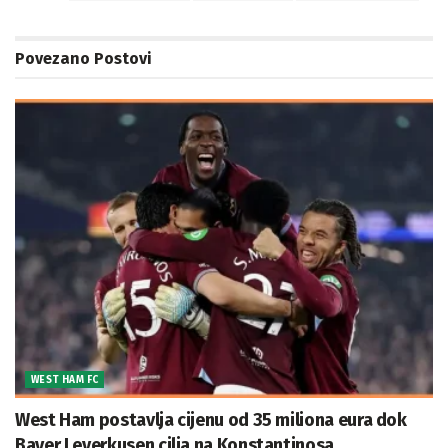
Povezano
Postovi
WEST HAM FC
West Ham postavlja cijenu od 35 miliona eura dok
Bayer Leverkusen cilja na Konstantinosa