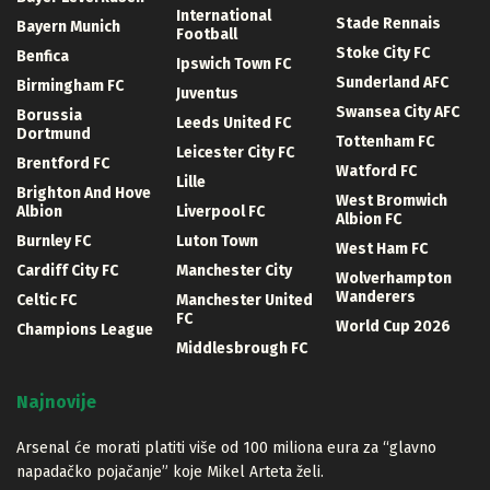
International
Stade Rennais
Bayern Munich
Football
Stoke City FC
Benfica
Ipswich Town FC
Sunderland AFC
Birmingham FC
Juventus
Swansea City AFC
Borussia
Leeds United FC
Dortmund
Tottenham FC
Leicester City FC
Brentford FC
Watford FC
Lille
Brighton And Hove
West Bromwich
Albion
Liverpool FC
Albion FC
Burnley FC
Luton Town
West Ham FC
Cardiff City FC
Manchester City
Wolverhampton
Wanderers
Celtic FC
Manchester United
FC
World Cup 2026
Champions League
Middlesbrough FC
Najnovije
Arsenal će morati platiti više od 100 miliona eura za “glavno
napadačko pojačanje” koje Mikel Arteta želi.