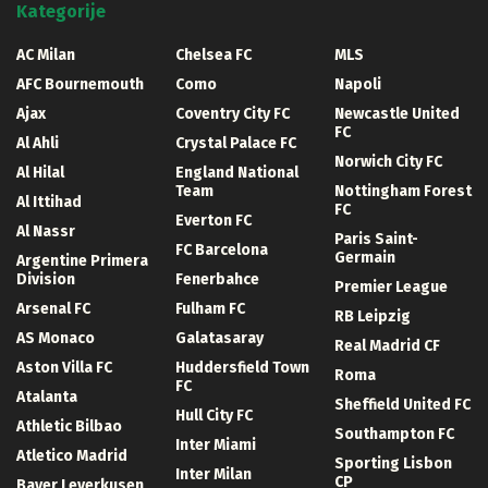
Kategorije
AC Milan
Chelsea FC
MLS
AFC Bournemouth
Como
Napoli
Ajax
Coventry City FC
Newcastle United
FC
Al Ahli
Crystal Palace FC
Norwich City FC
Al Hilal
England National
Team
Nottingham Forest
Al Ittihad
FC
Everton FC
Al Nassr
Paris Saint-
FC Barcelona
Germain
Argentine Primera
Division
Fenerbahce
Premier League
Arsenal FC
Fulham FC
RB Leipzig
AS Monaco
Galatasaray
Real Madrid CF
Aston Villa FC
Huddersfield Town
Roma
FC
Atalanta
Sheffield United FC
Hull City FC
Athletic Bilbao
Southampton FC
Inter Miami
Atletico Madrid
Sporting Lisbon
Inter Milan
CP
Bayer Leverkusen