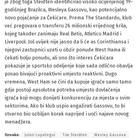
je zbog toga Steidten identificirao visoko ocijenjenog 19-
godišnjeg Brazilca, Wesleya Gassovu, kao potencijalno
novo pojačanje za Čekićare. Prema The Standardu, klub
već pregovara o transferu 26 milionski vrijednog krila,
kojeg također zanimaju Real Betis, Atletico Madrid i
Liverpool. Još uvijek nije jasno da li će as Corinthiansa i
njegovi zastupnici uzeti u obzir ponude West Hama ili
čekati bolju ponudu, ali ono što interes Čekićara
pokazuje je sportsko odeljenje koje sada odlično obavlja
posao bivajući proaktivni umjesto reaktivni. Dugo
vremena, West Ham se čini da kupuje igrače samo tamo
gdje postoji apsolutna potreba umjesto dovlačenja
igrača koji mogu donijeti konkurenciju za mjesta u svim
sektorima. Ako bi klub uspio angažirati Gassovu, to bi
stvarno bio ozbiljan korak naprijed i uoči najave novog
menadžera.
Oznake:
Julen Lopetegui
Tim Steidten
Wesley Gassova