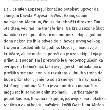
Da li će Julen Lopetegui konačno potpisati ugovor da
zamijeni Davida Moyesa na West Hamu, ostaje
neizvjesno. Međutim, čini se da tehnički direktor, Tim
Steidten, već radi na transferima. Na kraju sezone Škot
napokon će napustiti istočnolondonsku ekipu, godinu
dana nakon što ih je odveo do njihovog prvog velikog
trofeja u posljednjih 43 godine. Moyes je imao svoje
kritičare, ali ne može se poreći da je uzeo ekipu koja je
prijetila ispadanjem i pretvorio je u redovnog učesnika
evropskih takmičenja. Iako je njegov stil fudbala bio iz
prošlih vremena, donio je rezultate klubu, što treba da
bude priznato i cijenjeno od strane vjernih navijača iz
Istočnog Londona. Važno je zapamtiti da menadžeri
mogu raditi samo sa onim što imaju, i uprkos talentu
poput Kudusa, Bowena i Paquete, još uvijek ima nekoliko
radilica u ekipi koji su, nažalost, kočili West Ham. Možda