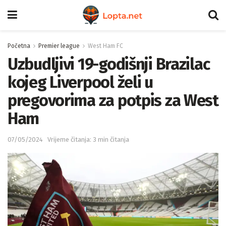
Početna
Premier league
West Ham FC
Uzbudljivi 19-godišnji Brazilac
kojeg Liverpool želi u
pregovorima za potpis za West
Ham
07/05/2024
Vrijeme čitanja: 3 min čitanja