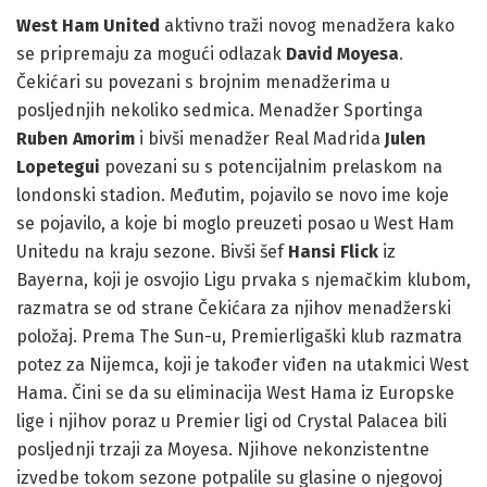
West Ham United
aktivno traži novog menadžera kako
se pripremaju za mogući odlazak
David Moyesa
.
Čekićari su povezani s brojnim menadžerima u
posljednjih nekoliko sedmica. Menadžer Sportinga
Ruben Amorim
i bivši menadžer Real Madrida
Julen
Lopetegui
povezani su s potencijalnim prelaskom na
londonski stadion. Međutim, pojavilo se novo ime koje
se pojavilo, a koje bi moglo preuzeti posao u West Ham
Unitedu na kraju sezone. Bivši šef
Hansi Flick
iz
Bayerna, koji je osvojio Ligu prvaka s njemačkim klubom,
razmatra se od strane Čekićara za njihov menadžerski
položaj. Prema The Sun-u, Premierligaški klub razmatra
potez za Nijemca, koji je također viđen na utakmici West
Hama. Čini se da su eliminacija West Hama iz Europske
lige i njihov poraz u Premier ligi od Crystal Palacea bili
posljednji trzaji za Moyesa. Njihove nekonzistentne
izvedbe tokom sezone potpalile su glasine o njegovoj