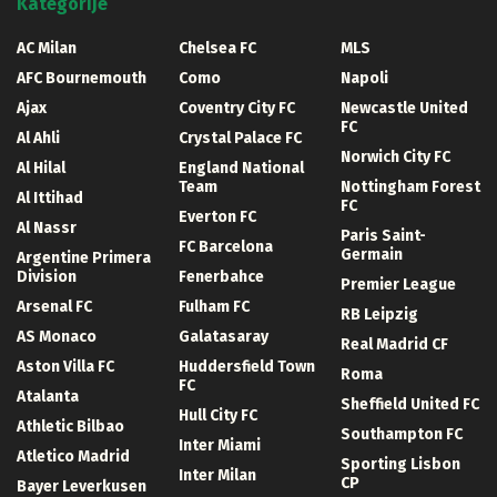
Kategorije
AC Milan
Chelsea FC
MLS
AFC Bournemouth
Como
Napoli
Ajax
Coventry City FC
Newcastle United
FC
Al Ahli
Crystal Palace FC
Norwich City FC
Al Hilal
England National
Team
Nottingham Forest
Al Ittihad
FC
Everton FC
Al Nassr
Paris Saint-
FC Barcelona
Germain
Argentine Primera
Division
Fenerbahce
Premier League
Arsenal FC
Fulham FC
RB Leipzig
AS Monaco
Galatasaray
Real Madrid CF
Aston Villa FC
Huddersfield Town
Roma
FC
Atalanta
Sheffield United FC
Hull City FC
Athletic Bilbao
Southampton FC
Inter Miami
Atletico Madrid
Sporting Lisbon
Inter Milan
CP
Bayer Leverkusen