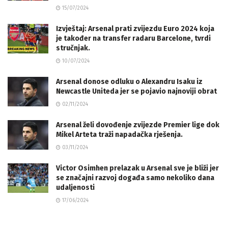
15/07/2024
Izvještaj: Arsenal prati zvijezdu Euro 2024 koja
je također na transfer radaru Barcelone, tvrdi
stručnjak.
10/07/2024
Arsenal donose odluku o Alexandru Isaku iz
Newcastle Uniteda jer se pojavio najnoviji obrat
02/11/2024
Arsenal želi dovođenje zvijezde Premier lige dok
Mikel Arteta traži napadačka rješenja.
03/11/2024
Victor Osimhen prelazak u Arsenal sve je bliži jer
se značajni razvoj događa samo nekoliko dana
udaljenosti
17/06/2024