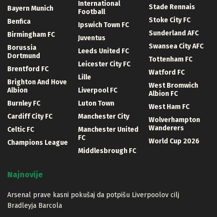
International
Stade Rennais
Bayern Munich
Football
Stoke City FC
Benfica
Ipswich Town FC
Sunderland AFC
Birmingham FC
Juventus
Swansea City AFC
Borussia
Leeds United FC
Dortmund
Tottenham FC
Leicester City FC
Brentford FC
Watford FC
Lille
Brighton And Hove
West Bromwich
Albion
Liverpool FC
Albion FC
Burnley FC
Luton Town
West Ham FC
Cardiff City FC
Manchester City
Wolverhampton
Wanderers
Celtic FC
Manchester United
FC
World Cup 2026
Champions League
Middlesbrough FC
Najnovije
Arsenal prave kasni pokušaj da potpišu Liverpoolov cilj
Bradleyja Barcola