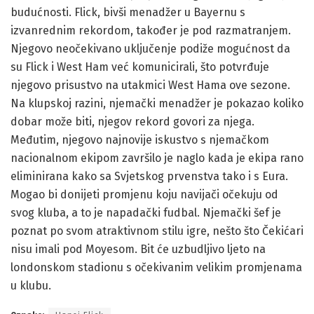
budućnosti. Flick, bivši menadžer u Bayernu s
izvanrednim rekordom, također je pod razmatranjem.
Njegovo neočekivano uključenje podiže mogućnost da
su Flick i West Ham već komunicirali, što potvrđuje
njegovo prisustvo na utakmici West Hama ove sezone.
Na klupskoj razini, njemački menadžer je pokazao koliko
dobar može biti, njegov rekord govori za njega.
Međutim, njegovo najnovije iskustvo s njemačkom
nacionalnom ekipom završilo je naglo kada je ekipa rano
eliminirana kako sa Svjetskog prvenstva tako i s Eura.
Mogao bi donijeti promjenu koju navijači očekuju od
svog kluba, a to je napadački fudbal. Njemački šef je
poznat po svom atraktivnom stilu igre, nešto što Čekićari
nisu imali pod Moyesom. Bit će uzbudljivo ljeto na
londonskom stadionu s očekivanim velikim promjenama
u klubu.