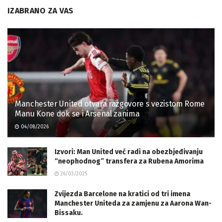
IZABRANO ZA VAS
Manchester United otvara razgovore s vezistom Rome
Manu Kone dok se i Arsenal zanima
04/08/2026
Izvori: Man United već radi na obezbjeđivanju
“neophodnog” transfera za Rubena Amorima
26/03/2025
Zvijezda Barcelone na kratici od tri imena
Manchester Uniteda za zamjenu za Aarona Wan-
Bissaku.