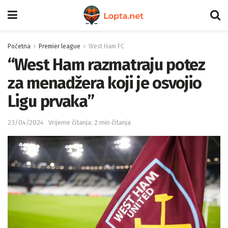
Početna
Premier league
West Ham FC
“West Ham razmatraju potez
za menadžera koji je osvojio
Ligu prvaka”
23/04/2024
Vrijeme čitanja: 2 min čitanja