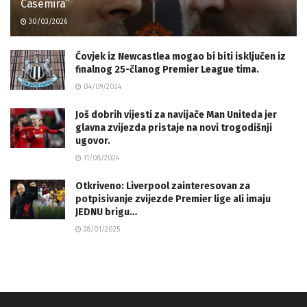
Casemira”
30/03/2026
Čovjek iz Newcastlea mogao bi biti isključen iz
finalnog 25-članog Premier League tima.
04/09/2024
Još dobrih vijesti za navijače Man Uniteda jer
glavna zvijezda pristaje na novi trogodišnji
ugovor.
11/08/2024
Otkriveno: Liverpool zainteresovan za
potpisivanje zvijezde Premier lige ali imaju
JEDNU brigu…
28/01/2025