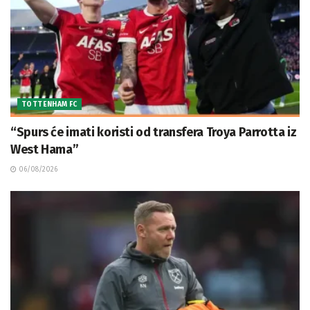
TOTTENHAM FC
“Spurs će imati koristi od transfera Troya Parrotta iz
West Hama”
06/08/2026