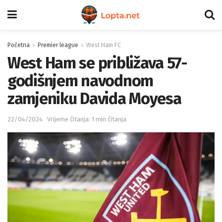
Početna
Premier league
West Ham FC
West Ham se približava 57-
godišnjem navodnom
zamjeniku Davida Moyesa
22/04/2024
Vrijeme čitanja: 1 min čitanja