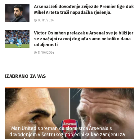
Arsenal želi dovođenje zvijezde Premier lige dok
Mikel Arteta traži napadačka rješenja.
03/11/2024
Victor Osimhen prelazak u Arsenal sve je bliži jer
se značajni razvoj događa samo nekoliko dana
udaljenosti
17/06/2024
IZABRANO ZA VAS
“Man United spreman da slomi srca Arsenala s
dovođenjem višestrukog pobjednika kao zamjenu za