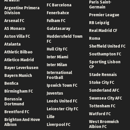
Al Nassr
Paris Saint-
FC Barcelona
Germain
Argentine Primera
Division
Fenerbahce
Premier League
Arsenal FC
Fulham FC
RB Leipzig
AS Monaco
Galatasaray
Real Madrid CF
Aston Villa FC
Huddersfield Town
Roma
FC
Atalanta
Sheffield United FC
Hull City FC
Athletic Bilbao
Southampton FC
Inter Miami
Atletico Madrid
Sporting Lisbon
Inter Milan
CP
Bayer Leverkusen
International
Stade Rennais
Bayern Munich
Football
Stoke City FC
Benfica
Ipswich Town FC
Sunderland AFC
Birmingham FC
Juventus
Swansea City AFC
Borussia
Leeds United FC
Dortmund
Tottenham FC
Leicester City FC
Brentford FC
Watford FC
Lille
Brighton And Hove
West Bromwich
Albion
Liverpool FC
Albion FC