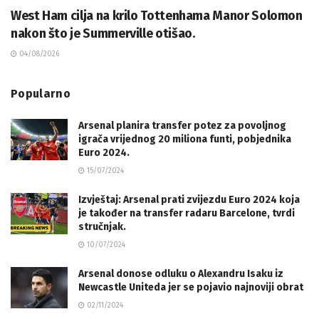
West Ham cilja na krilo Tottenhama Manor Solomon
nakon što je Summerville otišao.
04/08/2026
Popularno
Arsenal planira transfer potez za povoljnog
igrača vrijednog 20 miliona funti, pobjednika
Euro 2024.
15/07/2024
Izvještaj: Arsenal prati zvijezdu Euro 2024 koja
je također na transfer radaru Barcelone, tvrdi
stručnjak.
10/07/2024
Arsenal donose odluku o Alexandru Isaku iz
Newcastle Uniteda jer se pojavio najnoviji obrat
02/11/2024