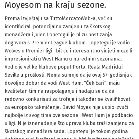
Moyesom na kraju sezone.
Prema izvještaju sa TuttoMercatoWeb-a, već su
identificirali potencijalnu zamjenu za škotskog
menadžera i Julen Lopetegui je blizu postizanja
dogovora s Premier League klubom. Lopetegui je vodio
Wolves u Premier ligi i bit će interesantno vidjeti može li
impresionirati u West Hamu u narednim sezonama.
Vodio je velike klubove poput Porta, Reala Madrida i
Seville u prošlosti. Nema sumnje da je ovaj 57-godišnjak
dovoljno dobar da vodi West Ham. “Čekićari” imaju
kvalitetan tim na raspolaganju i nadaju se da će
redovno konkurisati za trofeje i također se kvalifikovati
za europsko takmičenje. David Moyes nije uspio izvući
najbolje iz svog tima ove sezone i West Ham je podbacio
u ligi. Nije iznenađenje što uprava kluba traži zamjenu za
škotskog menadžera sada. Lopetegui je tokom godina