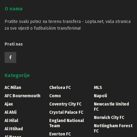
O nama
Pratite svaki potez na terenu transfera - Lopta.net, vaša stranica
za sve vijesti o fudbalskim transferima!
Prati nas
Kategorije
AC Milan
Chelsea FC
MLS
AFC Bournemouth
Como
Napoli
Ajax
Coventry City FC
Newcastle United
FC
Al Ahli
Crystal Palace FC
Norwich City FC
Al Hilal
England National
Team
Nottingham Forest
Al Ittihad
FC
Everton FC