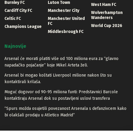
Burnley FC
Luton Town
West Ham FC
Cardiff City FC
Manchester City
Wolverhampton
Wanderers
Celtic FC
Manchester United
FC
World Cup 2026
Champions League
Middlesbrough FC
Najnovije
Arsenal će morati platiti više od 100 miliona eura za “glavno
napadačko pojačanje” koje Mikel Arteta želi.
Arsenal bi mogao koštati Liverpool milione nakon što su
kontaktirali krilaša.
Moguć dogovor od 90-95 miliona funti: Predstavnici Barcole
kontaktiraju Arsenal dok su postavljeni uslovi transfera
“Spurs možda osujetili povezanost Arsenala s defanzivcem kako
bi olakšali prodaju u Atletico Madrid”