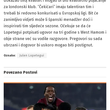
dokazao svoj kvalitet i mogao bi biti kvalitetno pojačanje
za londonski klub. “Čekićari” imaju talentiran tim i
trebali bi redovno konkurisati u Evropskoj ligi. Bit će
zanimljivo vidjeti može li španski menadžer doći i
inspirirati tim sljedeće sezone. Očekuje se da će
Lopetegui potpisati ugovor na tri godine s West Hamom i
obje strane već su vodile razgovore. Pregovori su sada
ubrzani i dogovor bi uskoro mogao biti postignut.
Oznake:
Julen Lopetegui
Povezano
Postovi