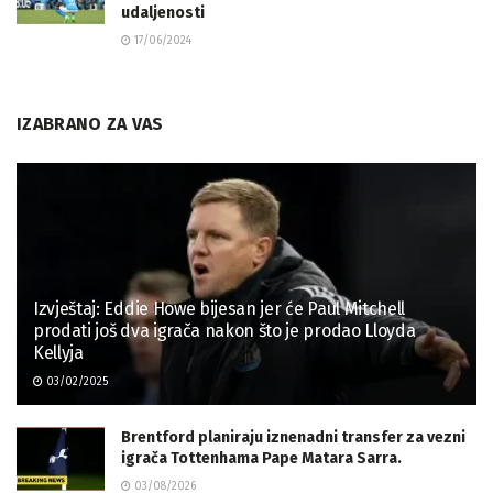
udaljenosti
17/06/2024
IZABRANO ZA VAS
Izvještaj: Eddie Howe bijesan jer će Paul Mitchell
prodati još dva igrača nakon što je prodao Lloyda
Kellyja
03/02/2025
Brentford planiraju iznenadni transfer za vezni
igrača Tottenhama Pape Matara Sarra.
03/08/2026