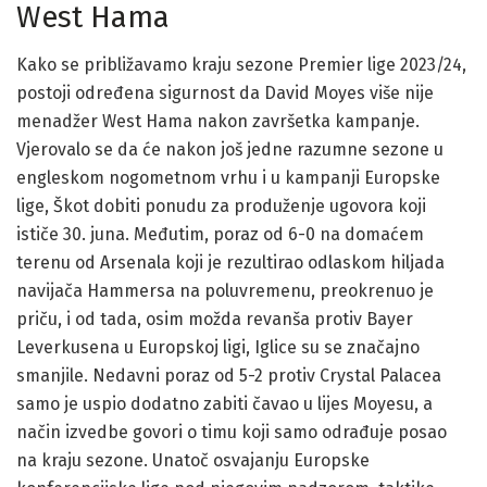
West Hama
Kako se približavamo kraju sezone Premier lige 2023/24,
postoji određena sigurnost da David Moyes više nije
menadžer West Hama nakon završetka kampanje.
Vjerovalo se da će nakon još jedne razumne sezone u
engleskom nogometnom vrhu i u kampanji Europske
lige, Škot dobiti ponudu za produženje ugovora koji
ističe 30. juna. Međutim, poraz od 6-0 na domaćem
terenu od Arsenala koji je rezultirao odlaskom hiljada
navijača Hammersa na poluvremenu, preokrenuo je
priču, i od tada, osim možda revanša protiv Bayer
Leverkusena u Europskoj ligi, Iglice su se značajno
smanjile. Nedavni poraz od 5-2 protiv Crystal Palacea
samo je uspio dodatno zabiti čavao u lijes Moyesu, a
način izvedbe govori o timu koji samo odrađuje posao
na kraju sezone. Unatoč osvajanju Europske