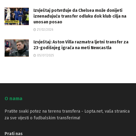
Izvještaj potvrđuje da Chelsea može donijeti
iznenađujuću transfer odluku dok klub cilja na
unosan posao
21/02/2026
Izvještaj: Aston Villa razmatra ljetni transfer za
23-godišnjeg igrača na meti Newcastla
05/07/2025
O nama
Pratite svaki potez na terenu transfera - Lopta.net, vaša stranica
za sve vijesti o fudbalskim transferima!
Prati nas