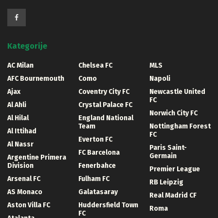
Kategorije
AC Milan
Chelsea FC
MLS
AFC Bournemouth
Como
Napoli
Ajax
Coventry City FC
Newcastle United
FC
Al Ahli
Crystal Palace FC
Norwich City FC
Al Hilal
England National
Team
Nottingham Forest
Al Ittihad
FC
Everton FC
Al Nassr
Paris Saint-
FC Barcelona
Germain
Argentine Primera
Division
Fenerbahce
Premier League
Arsenal FC
Fulham FC
RB Leipzig
AS Monaco
Galatasaray
Real Madrid CF
Aston Villa FC
Huddersfield Town
Roma
FC