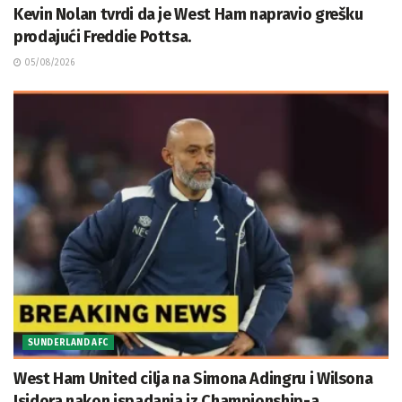
Kevin Nolan tvrdi da je West Ham napravio grešku
prodajući Freddie Pottsa.
05/08/2026
SUNDERLAND AFC
West Ham United cilja na Simona Adingru i Wilsona
Isidora nakon ispadanja iz Championship-a.