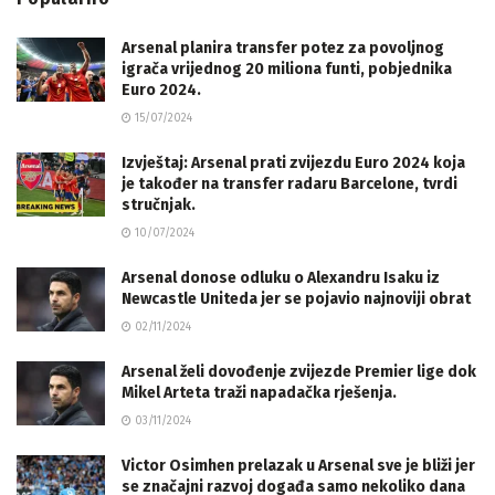
Arsenal planira transfer potez za povoljnog
igrača vrijednog 20 miliona funti, pobjednika
Euro 2024.
15/07/2024
Izvještaj: Arsenal prati zvijezdu Euro 2024 koja
je također na transfer radaru Barcelone, tvrdi
stručnjak.
10/07/2024
Arsenal donose odluku o Alexandru Isaku iz
Newcastle Uniteda jer se pojavio najnoviji obrat
02/11/2024
Arsenal želi dovođenje zvijezde Premier lige dok
Mikel Arteta traži napadačka rješenja.
03/11/2024
Victor Osimhen prelazak u Arsenal sve je bliži jer
se značajni razvoj događa samo nekoliko dana