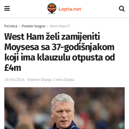
Početna
Premier league
West Ham FC
West Ham želi zamijeniti
Moysesa sa 37-godišnjakom
koji ima klauzulu otpusta od
£4m
25/04/2024
Vrijeme čitanja: 2 min čitanja