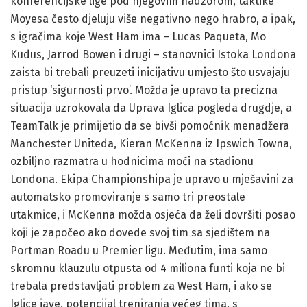
konferencijske lige pod njegovim nadzorom, taktike
Moyesa često djeluju više negativno nego hrabro, a ipak,
s igračima koje West Ham ima – Lucas Paqueta, Mo
Kudus, Jarrod Bowen i drugi – stanovnici Istoka Londona
zaista bi trebali preuzeti inicijativu umjesto što usvajaju
pristup ‘sigurnosti prvo’. Možda je upravo ta precizna
situacija uzrokovala da Uprava Iglica pogleda drugdje, a
TeamTalk je primijetio da se bivši pomoćnik menadžera
Manchester Uniteda, Kieran McKenna iz Ipswich Towna,
ozbiljno razmatra u hodnicima moći na stadionu
Londona. Ekipa Championshipa je upravo u mješavini za
automatsko promoviranje s samo tri preostale
utakmice, i McKenna možda osjeća da želi dovršiti posao
koji je započeo ako dovede svoj tim sa sjedištem na
Portman Roadu u Premier ligu. Međutim, ima samo
skromnu klauzulu otpusta od 4 miliona funti koja ne bi
trebala predstavljati problem za West Ham, i ako se
Iglice jave, potencijal treniranja većeg tima, s