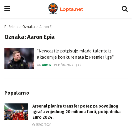
Početna
Oznaka
Aaron Epia
Oznaka:
Aaron Epia
“Newcastle potpisuje mlade talente iz
akademije konkurenata iz Premier lige”
OD
ADMIN
13/07/2024
0
Popularno
Arsenal planira transfer potez za povoljnog
igrača vrijednog 20 miliona funti, pobjednika
Euro 2024.
15/07/2024