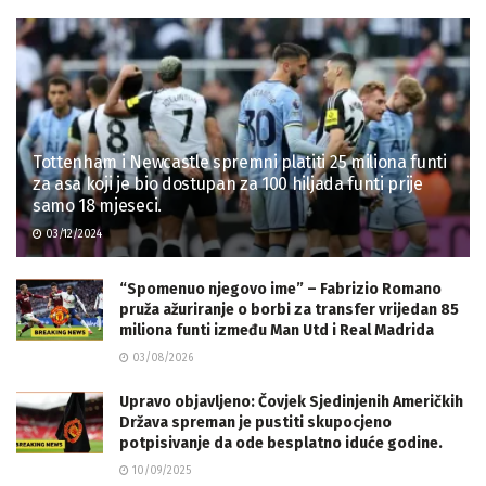
Tottenham i Newcastle spremni platiti 25 miliona funti
za asa koji je bio dostupan za 100 hiljada funti prije
samo 18 mjeseci.
03/12/2024
“Spomenuo njegovo ime” – Fabrizio Romano
pruža ažuriranje o borbi za transfer vrijedan 85
miliona funti između Man Utd i Real Madrida
03/08/2026
Upravo objavljeno: Čovjek Sjedinjenih Američkih
Država spreman je pustiti skupocjeno
potpisivanje da ode besplatno iduće godine.
10/09/2025