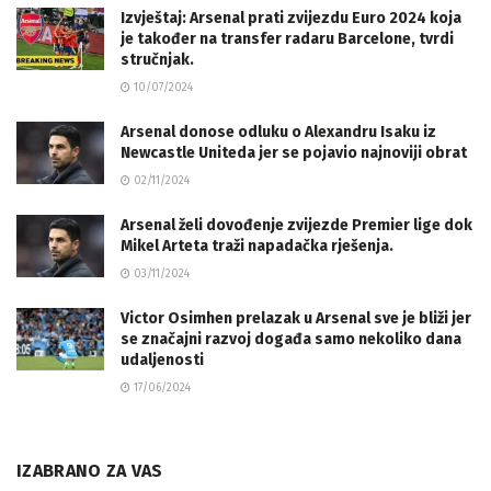
Izvještaj: Arsenal prati zvijezdu Euro 2024 koja
je također na transfer radaru Barcelone, tvrdi
stručnjak.
10/07/2024
Arsenal donose odluku o Alexandru Isaku iz
Newcastle Uniteda jer se pojavio najnoviji obrat
02/11/2024
Arsenal želi dovođenje zvijezde Premier lige dok
Mikel Arteta traži napadačka rješenja.
03/11/2024
Victor Osimhen prelazak u Arsenal sve je bliži jer
se značajni razvoj događa samo nekoliko dana
udaljenosti
17/06/2024
IZABRANO ZA VAS