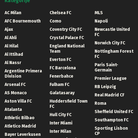
Kategorije
AC Milan
Chelsea FC
MLS
AFC Bournemouth
Como
Napoli
Ajax
Coventry City FC
Newcastle United
FC
Al Ahli
Crystal Palace FC
Norwich City FC
Al Hilal
England National
Team
Nottingham Forest
Al Ittihad
FC
Everton FC
Al Nassr
Paris Saint-
FC Barcelona
Germain
Argentine Primera
Division
Fenerbahce
Premier League
Arsenal FC
Fulham FC
RB Leipzig
AS Monaco
Galatasaray
Real Madrid CF
Aston Villa FC
Huddersfield Town
Roma
FC
Atalanta
Sheffield United FC
Hull City FC
Athletic Bilbao
Southampton FC
Inter Miami
Atletico Madrid
Sporting Lisbon
Inter Milan
CP
Bayer Leverkusen