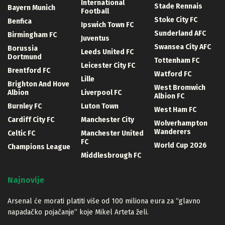
International
Stade Rennais
Bayern Munich
Football
Stoke City FC
Benfica
Ipswich Town FC
Sunderland AFC
Birmingham FC
Juventus
Swansea City AFC
Borussia
Leeds United FC
Dortmund
Tottenham FC
Leicester City FC
Brentford FC
Watford FC
Lille
Brighton And Hove
West Bromwich
Albion
Liverpool FC
Albion FC
Burnley FC
Luton Town
West Ham FC
Cardiff City FC
Manchester City
Wolverhampton
Wanderers
Celtic FC
Manchester United
FC
World Cup 2026
Champions League
Middlesbrough FC
Najnovije
Arsenal će morati platiti više od 100 miliona eura za “glavno
napadačko pojačanje” koje Mikel Arteta želi.