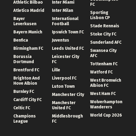
Athletic Bilbao
Inter Miami
FC
Atletico Madrid
Inter Milan
Sporting
Lisbon CP
Bayer
International
Leverkusen
Football
Stade Rennais
Bayern Munich
Ipswich Town FC
Stoke City FC
Benfica
Juventus
Sunderland AFC
Birmingham FC
Leeds United FC
Swansea City
AFC
Borussia
Leicester City
Dortmund
FC
Tottenham FC
Brentford FC
Lille
Watford FC
Brighton And
Liverpool FC
West Bromwich
Hove Albion
Albion FC
Luton Town
Burnley FC
West Ham FC
Manchester City
Cardiff City FC
Wolverhampton
Manchester
Wanderers
Celtic FC
United FC
World Cup 2026
Champions
Middlesbrough
League
FC