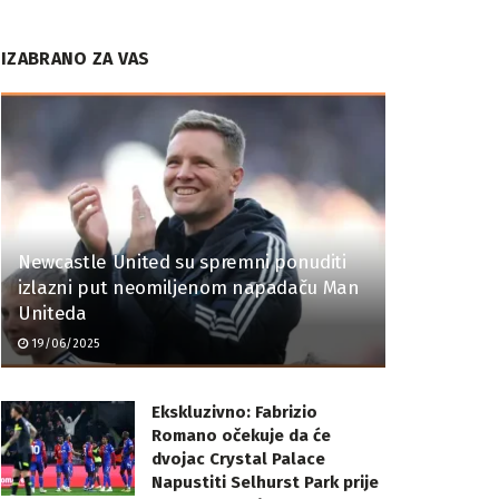
IZABRANO ZA VAS
Newcastle United su spremni ponuditi
izlazni put neomiljenom napadaču Man
Uniteda
19/06/2025
Ekskluzivno: Fabrizio
Romano očekuje da će
dvojac Crystal Palace
Napustiti Selhurst Park prije