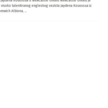
 Jaydena Kouossua u Newcastle United Newcastle United je
 visoko talentiranog engleskog vezista Jaydena Kouossua iz
mwich Albiona, ...