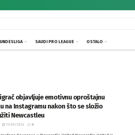
UNDESLIGA
SAUDI PRO LEAGUE
OSTALO
 igrač objavljuje emotivnu oproštajnu
u na Instagramu nakon što se složio
užiti Newcastleu
11/09/2024
0