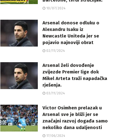
Barcelone, tvrdi stručnjak.
10/07/2024
Arsenal donose odluku o
Alexandru Isaku iz
Newcastle Uniteda jer se
pojavio najnoviji obrat
02/11/2024
Arsenal želi dovođenje
zvijezde Premier lige dok
Mikel Arteta traži napadačka
rješenja.
03/11/2024
Victor Osimhen prelazak u
Arsenal sve je bliži jer se
značajni razvoj događa samo
nekoliko dana udaljenosti
17/06/2024