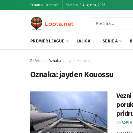
O nama
Kontakt
Subota, 8 Augusta, 2026
PREMIER LEAGUE
LALIGA
SERIE A
B
Početna
Oznaka
jayden Kouossu
Oznaka:
jayden Kouossu
Vezni
poruk
pridr
OD
ADMIN