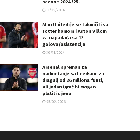
sezone 2024/25.
11/05/2024
Man United će se takmičiti sa
Tottenhamom i Aston Villom
za napadača sa 12
golova/asistencija
30/11/2024
Arsenal spreman za
nadmetanje sa Leedsom za
dragulj od 26 miliona funti,
ali jedan igrač bi mogao
platiti cijenu.
05/02/2026