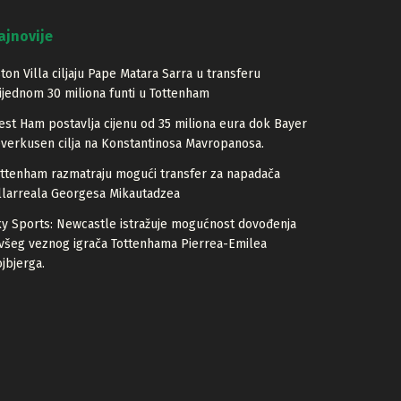
ajnovije
ton Villa ciljaju Pape Matara Sarra u transferu
ijednom 30 miliona funti u Tottenham
st Ham postavlja cijenu od 35 miliona eura dok Bayer
verkusen cilja na Konstantinosa Mavropanosa.
ttenham razmatraju mogući transfer za napadača
llarreala Georgesa Mikautadzea
y Sports: Newcastle istražuje mogućnost dovođenja
všeg veznog igrača Tottenhama Pierrea-Emilea
jbjerga.