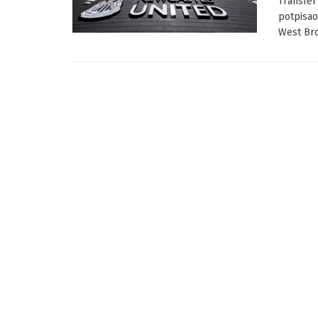
Transfer
potpisao
West Bro