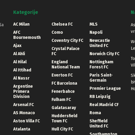
Kategorije
N
AC Milan
Chelsea FC
MLS
ša
As
vr
AFC
Como
Napoli
Bournemouth
Coventry City FC
Newcastle
We
Ajax
United FC
Le
Crystal Palace
Al Ahli
FC
Norwich City FC
To
Al Hilal
England
Nottingham
Vi
National Team
Forest FC
Al Ittihad
Everton FC
Paris Saint-
Sk
Al Nassr
Germain
bi
FC Barcelona
Argentine
Premier League
Ho
Primera
Fenerbahce
Division
RB Leipzig
Fulham FC
Arsenal FC
Real Madrid CF
Galatasaray
AS Monaco
Roma
Huddersfield
Aston Villa FC
Town FC
Sheffield
United FC
Atalanta
Hull City FC
Southampton