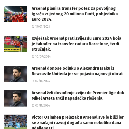
Arsenal planira transfer potez za povoljnog
igrača vrijednog 20 miliona funti, pobjednika
Euro 2024.
15/07/2024
Izvještaj: Arsenal prati zvijezdu Euro 2024 koja
je također na transfer radaru Barcelone, tvrdi
stručnjak.
10/07/2024
Arsenal donose odluku o Alexandru Isaku iz
Newcastle Uniteda jer se pojavio najnoviji obrat
02/11/2024
Arsenal želi dovođenje zvijezde Premier lige dok
Mikel Arteta traži napadačka rješenja.
03/11/2024
Victor Osimhen prelazak u Arsenal sve je bliži jer
se značajni razvoj događa samo nekoliko dana
udaljenosti