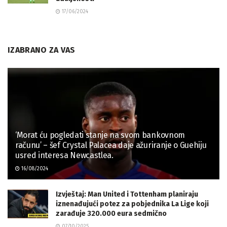
17/06/2024
IZABRANO ZA VAS
‘Morat ću pogledati stanje na svom bankovnom
računu’ – šef Crystal Palacea daje ažuriranje o Guehiju
usred interesa Newcastlea.
16/08/2024
Izvještaj: Man United i Tottenham planiraju
iznenađujući potez za pobjednika La Lige koji
zarađuje 320.000 eura sedmično
07/10/2025