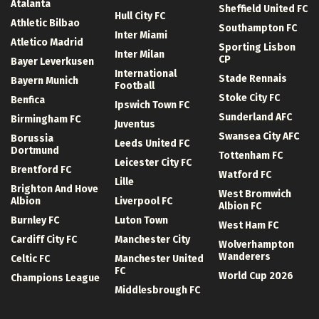
Atalanta
Sheffield United FC
Hull City FC
Athletic Bilbao
Southampton FC
Inter Miami
Atletico Madrid
Sporting Lisbon
Inter Milan
CP
Bayer Leverkusen
International
Stade Rennais
Bayern Munich
Football
Stoke City FC
Benfica
Ipswich Town FC
Sunderland AFC
Birmingham FC
Juventus
Swansea City AFC
Borussia
Leeds United FC
Dortmund
Tottenham FC
Leicester City FC
Brentford FC
Watford FC
Lille
Brighton And Hove
West Bromwich
Albion
Liverpool FC
Albion FC
Burnley FC
Luton Town
West Ham FC
Cardiff City FC
Manchester City
Wolverhampton
Wanderers
Celtic FC
Manchester United
FC
World Cup 2026
Champions League
Middlesbrough FC