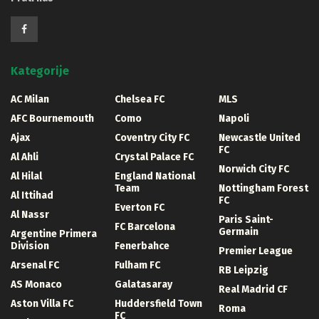
Kategorije
AC Milan
Chelsea FC
MLS
AFC Bournemouth
Como
Napoli
Ajax
Coventry City FC
Newcastle United
FC
Al Ahli
Crystal Palace FC
Norwich City FC
Al Hilal
England National
Team
Nottingham Forest
Al Ittihad
FC
Everton FC
Al Nassr
Paris Saint-
FC Barcelona
Germain
Argentine Primera
Division
Fenerbahce
Premier League
Arsenal FC
Fulham FC
RB Leipzig
AS Monaco
Galatasaray
Real Madrid CF
Aston Villa FC
Huddersfield Town
Roma
FC