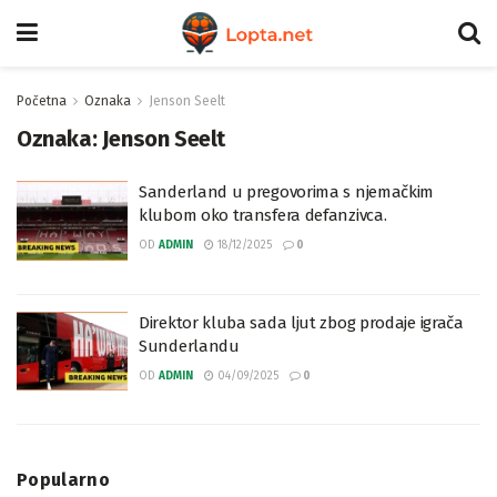
Početna
Oznaka
Jenson Seelt
Oznaka:
Jenson Seelt
Sanderland u pregovorima s njemačkim
klubom oko transfera defanzivca.
OD
ADMIN
18/12/2025
0
Direktor kluba sada ljut zbog prodaje igrača
Sunderlandu
OD
ADMIN
04/09/2025
0
Popularno