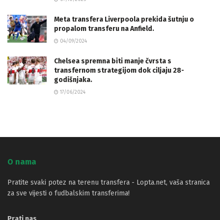
Meta transfera Liverpoola prekida šutnju o
propalom transferu na Anfield.
04/09/2024
Chelsea spremna biti manje čvrsta s
transfernom strategijom dok ciljaju 28-
godišnjaka.
17/06/2024
O nama
Pratite svaki potez na terenu transfera - Lopta.net, vaša stranica
za sve vijesti o fudbalskim transferima!
Prati nas