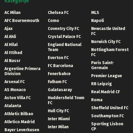
Kategorije
AC Milan
Chelsea FC
MLS
AFC Bournemouth
Como
Napoli
Ajax
Coventry City FC
Newcastle United
FC
Al Ahli
Crystal Palace FC
Norwich City FC
Al Hilal
England National
Team
Nottingham Forest
Al Ittihad
FC
Everton FC
Al Nassr
Paris Saint-
FC Barcelona
Germain
Argentine Primera
Division
Fenerbahce
Premier League
Arsenal FC
Fulham FC
RB Leipzig
AS Monaco
Galatasaray
Real Madrid CF
Aston Villa FC
Huddersfield Town
Roma
FC
Atalanta
Sheffield United FC
Hull City FC
Athletic Bilbao
Southampton FC
Inter Miami
Atletico Madrid
Sporting Lisbon
Inter Milan
CP
Bayer Leverkusen