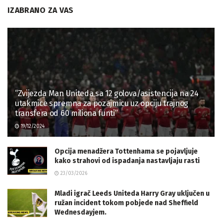
IZABRANO ZA VAS
“Zvijezda Man Uniteda sa 12 golova/asistencija na 24
utakmice spremna za pozajmicu uz opciju trajnog
transfera od 60 miliona funti”
19/12/2024
Opcija menadžera Tottenhama se pojavljuje
kako strahovi od ispadanja nastavljaju rasti
23/03/2026
Mladi igrač Leeds Uniteda Harry Gray uključen u
ružan incident tokom pobjede nad Sheffield
Wednesdayjem.