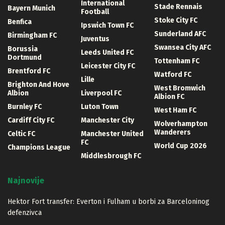
International
Stade Rennais
Bayern Munich
Football
Stoke City FC
Benfica
Ipswich Town FC
Sunderland AFC
Birmingham FC
Juventus
Swansea City AFC
Borussia
Leeds United FC
Dortmund
Tottenham FC
Leicester City FC
Brentford FC
Watford FC
Lille
Brighton And Hove
West Bromwich
Albion
Liverpool FC
Albion FC
Burnley FC
Luton Town
West Ham FC
Cardiff City FC
Manchester City
Wolverhampton
Wanderers
Celtic FC
Manchester United
FC
World Cup 2026
Champions League
Middlesbrough FC
Najnovije
Hektor Fort transfer: Everton i Fulham u borbi za Barceloninog
defenzivca