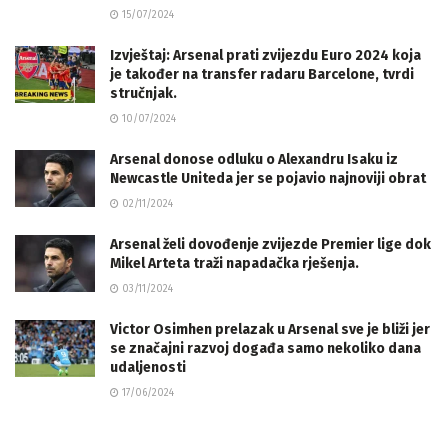
15/07/2024
Izvještaj: Arsenal prati zvijezdu Euro 2024 koja
je također na transfer radaru Barcelone, tvrdi
stručnjak.
10/07/2024
Arsenal donose odluku o Alexandru Isaku iz
Newcastle Uniteda jer se pojavio najnoviji obrat
02/11/2024
Arsenal želi dovođenje zvijezde Premier lige dok
Mikel Arteta traži napadačka rješenja.
03/11/2024
Victor Osimhen prelazak u Arsenal sve je bliži jer
se značajni razvoj događa samo nekoliko dana
udaljenosti
17/06/2024