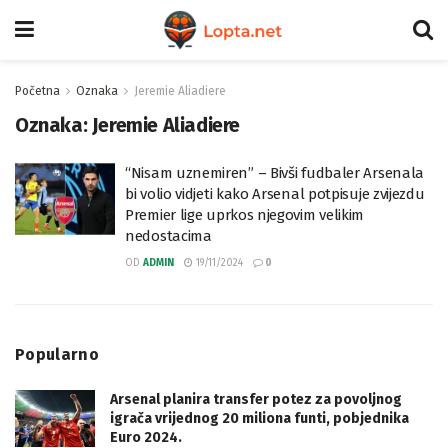
Početna
Oznaka
Jeremie Aliadiere
Oznaka:
Jeremie Aliadiere
“Nisam uznemiren” – Bivši fudbaler Arsenala
bi volio vidjeti kako Arsenal potpisuje zvijezdu
Premier lige uprkos njegovim velikim
nedostacima
OD
ADMIN
19/11/2024
0
Popularno
Arsenal planira transfer potez za povoljnog
igrača vrijednog 20 miliona funti, pobjednika
Euro 2024.