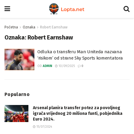
Početna
Oznaka
Robert Earnshaw
Oznaka:
Robert Earnshaw
Odluka o transferu Man Uniteda nazvana
‘risikom’ od strane Sky Sports komentatora
OD
ADMIN
10/09/2025
0
Popularno
Arsenal planira transfer potez za povoljnog
igrača vrijednog 20 miliona funti, pobjednika
Euro 2024.
15/07/2024