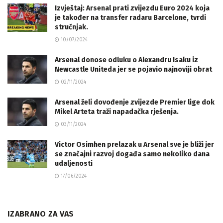
Izvještaj: Arsenal prati zvijezdu Euro 2024 koja
je također na transfer radaru Barcelone, tvrdi
stručnjak.
10/07/2024
Arsenal donose odluku o Alexandru Isaku iz
Newcastle Uniteda jer se pojavio najnoviji obrat
02/11/2024
Arsenal želi dovođenje zvijezde Premier lige dok
Mikel Arteta traži napadačka rješenja.
03/11/2024
Victor Osimhen prelazak u Arsenal sve je bliži jer
se značajni razvoj događa samo nekoliko dana
udaljenosti
17/06/2024
IZABRANO ZA VAS