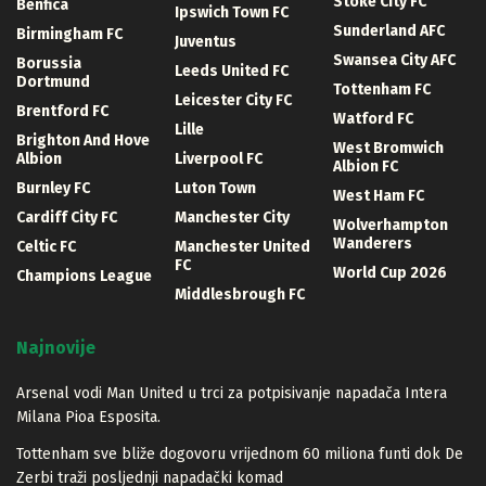
Stoke City FC
Benfica
Ipswich Town FC
Sunderland AFC
Birmingham FC
Juventus
Swansea City AFC
Borussia
Leeds United FC
Dortmund
Tottenham FC
Leicester City FC
Brentford FC
Watford FC
Lille
Brighton And Hove
West Bromwich
Albion
Liverpool FC
Albion FC
Burnley FC
Luton Town
West Ham FC
Cardiff City FC
Manchester City
Wolverhampton
Wanderers
Celtic FC
Manchester United
FC
World Cup 2026
Champions League
Middlesbrough FC
Najnovije
Arsenal vodi Man United u trci za potpisivanje napadača Intera
Milana Pioa Esposita.
Tottenham sve bliže dogovoru vrijednom 60 miliona funti dok De
Zerbi traži posljednji napadački komad