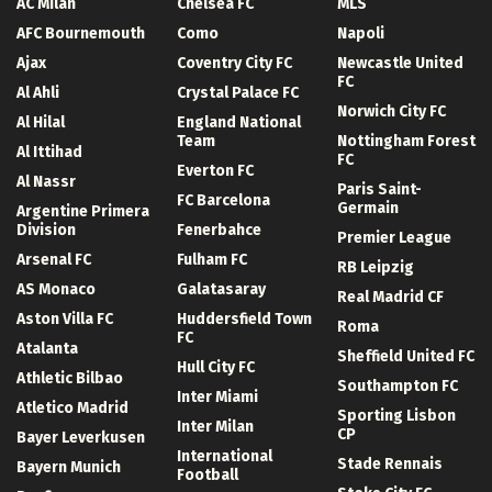
AC Milan
Chelsea FC
MLS
AFC Bournemouth
Como
Napoli
Ajax
Coventry City FC
Newcastle United
FC
Al Ahli
Crystal Palace FC
Norwich City FC
Al Hilal
England National
Team
Nottingham Forest
Al Ittihad
FC
Everton FC
Al Nassr
Paris Saint-
FC Barcelona
Germain
Argentine Primera
Division
Fenerbahce
Premier League
Arsenal FC
Fulham FC
RB Leipzig
AS Monaco
Galatasaray
Real Madrid CF
Aston Villa FC
Huddersfield Town
Roma
FC
Atalanta
Sheffield United FC
Hull City FC
Athletic Bilbao
Southampton FC
Inter Miami
Atletico Madrid
Sporting Lisbon
Inter Milan
CP
Bayer Leverkusen
International
Stade Rennais
Bayern Munich
Football