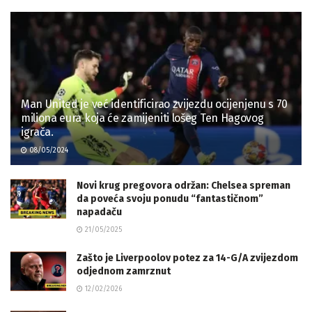
Man United je već identificirao zvijezdu ocijenjenu s 70
miliona eura koja će zamijeniti lošeg Ten Hagovog
igrača.
08/05/2024
Novi krug pregovora održan: Chelsea spreman
da poveća svoju ponudu “fantastičnom”
napadaču
21/05/2025
Zašto je Liverpoolov potez za 14-G/A zvijezdom
odjednom zamrznut
12/02/2026