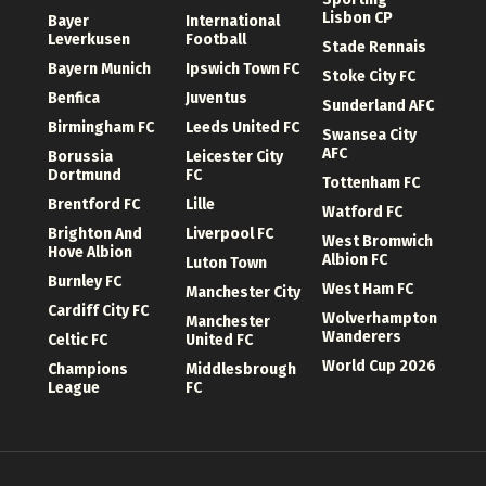
Lisbon CP
Bayer
International
Leverkusen
Football
Stade Rennais
Bayern Munich
Ipswich Town FC
Stoke City FC
Benfica
Juventus
Sunderland AFC
Birmingham FC
Leeds United FC
Swansea City
AFC
Borussia
Leicester City
Dortmund
FC
Tottenham FC
Brentford FC
Lille
Watford FC
Brighton And
Liverpool FC
West Bromwich
Hove Albion
Albion FC
Luton Town
Burnley FC
West Ham FC
Manchester City
Cardiff City FC
Wolverhampton
Manchester
Wanderers
Celtic FC
United FC
World Cup 2026
Champions
Middlesbrough
League
FC