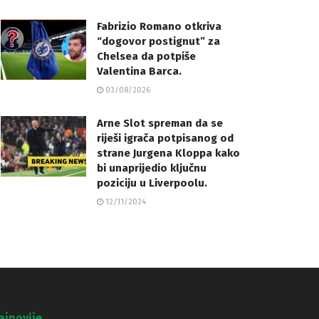
Fabrizio Romano otkriva
“dogovor postignut” za
Chelsea da potpiše
Valentina Barca.
03/08/2026
Arne Slot spreman da se
riješi igrača potpisanog od
strane Jurgena Kloppa kako
bi unaprijedio ključnu
poziciju u Liverpoolu.
12/11/2024
ajnovije