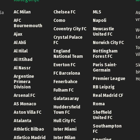
AC Milan
Chelsea FC
MLS
ša
As
vr
AFC
Como
Napoli
Bournemouth
Coventry City FC
Newcastle
We
Ajax
United FC
Le
Crystal Palace
Al Ahli
FC
Norwich City FC
To
Al Hilal
England
Nottingham
Vi
National Team
Forest FC
Al Ittihad
Everton FC
Paris Saint-
Sk
Al Nassr
Germain
bi
FC Barcelona
Argentine
Premier League
Ho
Primera
Fenerbahce
Division
RB Leipzig
Fulham FC
Arsenal FC
Real Madrid CF
Galatasaray
AS Monaco
Roma
Huddersfield
Aston Villa FC
Town FC
Sheffield
United FC
Atalanta
Hull City FC
Southampton
Athletic Bilbao
Inter Miami
FC
Atletico Madrid
Inter Milan
Sporting