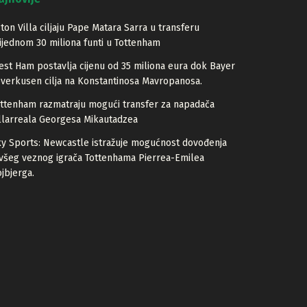
ton Villa ciljaju Pape Matara Sarra u transferu
ijednom 30 miliona funti u Tottenham
st Ham postavlja cijenu od 35 miliona eura dok Bayer
verkusen cilja na Konstantinosa Mavropanosa.
ttenham razmatraju mogući transfer za napadača
llarreala Georgesa Mikautadzea
y Sports: Newcastle istražuje mogućnost dovođenja
všeg veznog igrača Tottenhama Pierrea-Emilea
jbjerga.