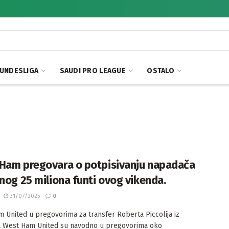
UNDESLIGA
SAUDI PRO LEAGUE
OSTALO
Ham pregovara o potpisivanju napadača
dnog 25 miliona funti ovog vikenda.
31/07/2025
0
 United u pregovorima za transfer Roberta Piccolija iz
ja West Ham United su navodno u pregovorima oko