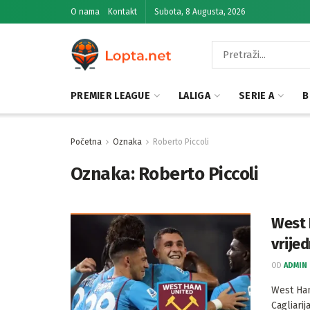
O nama
Kontakt
Subota, 8 Augusta, 2026
PREMIER LEAGUE
LALIGA
SERIE A
B
Početna
Oznaka
Roberto Piccoli
Oznaka:
Roberto Piccoli
West 
vrije
OD
ADMIN
West Ham
Cagliari