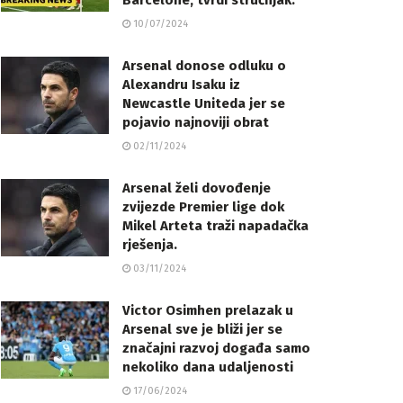
Barcelone, tvrdi stručnjak.
10/07/2024
Arsenal donose odluku o
Alexandru Isaku iz
Newcastle Uniteda jer se
pojavio najnoviji obrat
02/11/2024
Arsenal želi dovođenje
zvijezde Premier lige dok
Mikel Arteta traži napadačka
rješenja.
03/11/2024
Victor Osimhen prelazak u
Arsenal sve je bliži jer se
značajni razvoj događa samo
nekoliko dana udaljenosti
17/06/2024