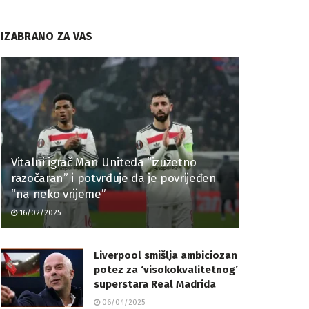
IZABRANO ZA VAS
Vitalni igrač Man Uniteda “izuzetno
razočaran” i potvrđuje da je povrijeđen
“na neko vrijeme”
16/02/2025
Liverpool smišlja ambiciozan
potez za ‘visokokvalitetnog’
superstara Real Madrida
06/04/2025