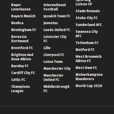
Lisbon CP
Bayer
International
Leverkusen
Football
Stade Rennais
Bayern Munich
Ipswich Town FC
Stoke City FC
Benfica
Juventus
Sunderland AFC
Birmingham FC
Leeds United FC
Swansea City
AFC
Borussia
Leicester City
Dortmund
FC
Tottenham FC
Brentford FC
Lille
Watford FC
Brighton And
Liverpool FC
West Bromwich
Hove Albion
Albion FC
Luton Town
Burnley FC
West Ham FC
Manchester City
Cardiff City FC
Wolverhampton
Manchester
Wanderers
Celtic FC
United FC
World Cup 2026
Champions
Middlesbrough
League
FC