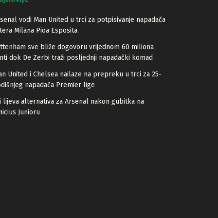
senal vodi Man United u trci za potpisivanje napadača
tera Milana Pioa Esposita.
ttenham sve bliže dogovoru vrijednom 60 miliona
nti dok De Zerbi traži posljednji napadački komad
n United i Chelsea nailaze na prepreku u trci za 25-
dišnjeg napadača Premier lige
i lijeva alternativa za Arsenal nakon gubitka na
nicius Junioru