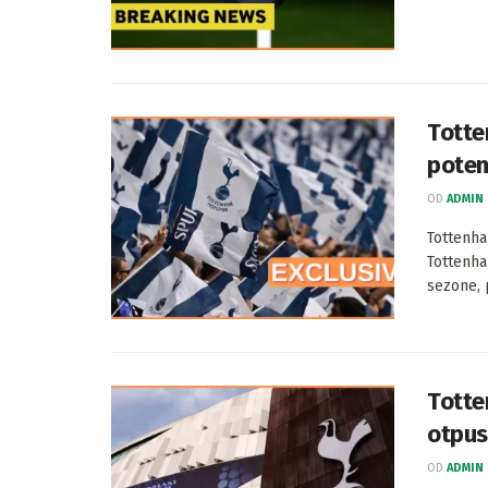
Totte
poten
OD
ADMIN
Tottenha
Tottenha
sezone, p
Totten
otpus
OD
ADMIN