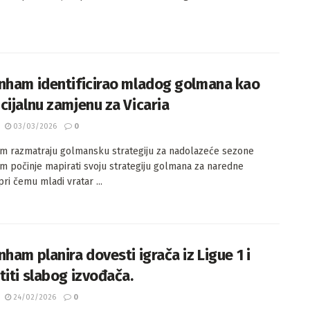
nham identificirao mladog golmana kao
cijalnu zamjenu za Vicaria
03/03/2026
0
m razmatraju golmansku strategiju za nadolazeće sezone
m počinje mapirati svoju strategiju golmana za naredne
ri čemu mladi vratar ...
ham planira dovesti igrača iz Ligue 1 i
titi slabog izvođača.
24/02/2026
0