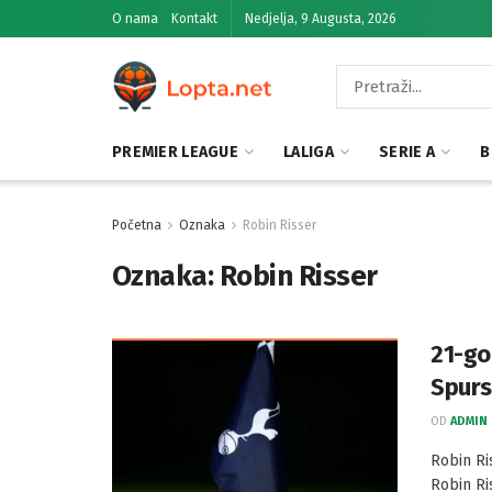
O nama
Kontakt
Nedjelja, 9 Augusta, 2026
PREMIER LEAGUE
LALIGA
SERIE A
B
Početna
Oznaka
Robin Risser
Oznaka:
Robin Risser
21-go
Spurs
OD
ADMIN
Robin Ri
Robin Ri