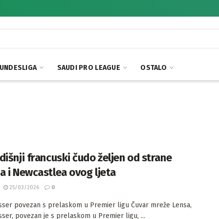
UNDESLIGA
SAUDI PRO LEAGUE
OSTALO
dišnji francuski čudo željen od strane
a i Newcastlea ovog ljeta
25/03/2026
0
sser povezan s prelaskom u Premier ligu Čuvar mreže Lensa,
sser, povezan je s prelaskom u Premier ligu, ...