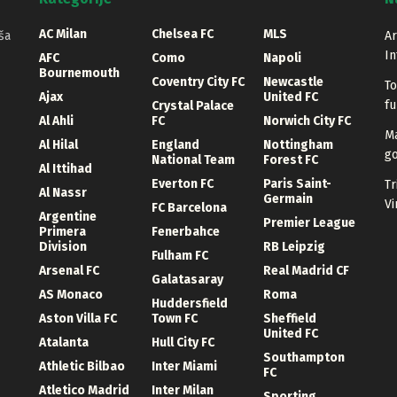
AC Milan
Chelsea FC
MLS
ša
Ar
In
AFC
Como
Napoli
Bournemouth
Coventry City FC
Newcastle
To
Ajax
United FC
fu
Crystal Palace
Al Ahli
FC
Norwich City FC
Ma
Al Hilal
England
Nottingham
go
National Team
Forest FC
Al Ittihad
Everton FC
Paris Saint-
Tr
Al Nassr
Germain
Vi
FC Barcelona
Argentine
Premier League
Primera
Fenerbahce
Division
RB Leipzig
Fulham FC
Arsenal FC
Real Madrid CF
Galatasaray
AS Monaco
Roma
Huddersfield
Aston Villa FC
Town FC
Sheffield
United FC
Atalanta
Hull City FC
Southampton
Athletic Bilbao
Inter Miami
FC
Atletico Madrid
Inter Milan
Sporting