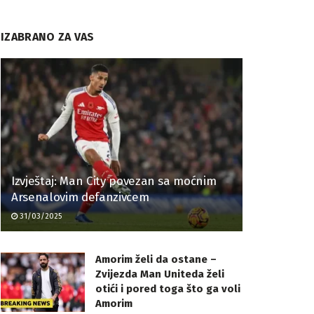
IZABRANO ZA VAS
Izvještaj: Man City povezan sa moćnim
Arsenalovim defanzivcem
31/03/2025
Amorim želi da ostane –
Zvijezda Man Uniteda želi
otići i pored toga što ga voli
Amorim