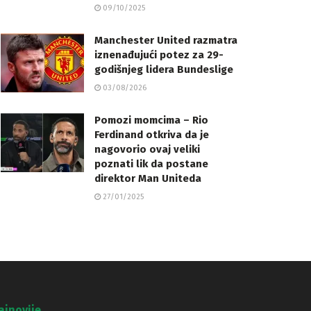
09/10/2025
Manchester United razmatra
iznenađujući potez za 29-
godišnjeg lidera Bundeslige
03/08/2026
Pomozi momcima – Rio
Ferdinand otkriva da je
nagovorio ovaj veliki
poznati lik da postane
direktor Man Uniteda
27/01/2025
ajnovije