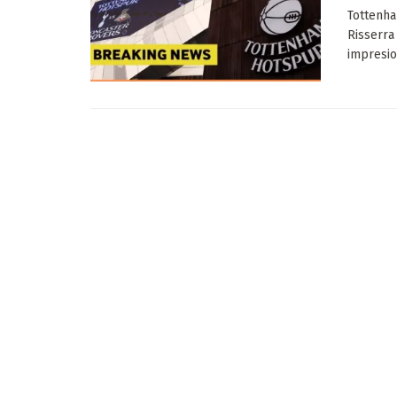
Tottenha
Risserra
impresion