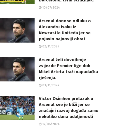
Barcelone, tvrdi stručnjak.
10/07/2024
Arsenal donose odluku o
Alexandru Isaku iz
Newcastle Uniteda jer se
pojavio najnoviji obrat
02/11/2024
Arsenal želi dovođenje
zvijezde Premier lige dok
Mikel Arteta traži napadačka
rješenja.
03/11/2024
Victor Osimhen prelazak u
Arsenal sve je bliži jer se
značajni razvoj događa samo
nekoliko dana udaljenosti
17/06/2024