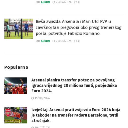
OD
ADMIN
25/04/2024
0
Bivša zvijezda Arsenala i Man Utd RVP u
završnoj fazi pregovora oko prvog trenerskog
posla, potvrđuje Fabrizio Romano
OD
ADMIN
25/04/2024
0
Popularno
Arsenal planira transfer potez za povoljnog
igrača vrijednog 20 miliona funti, pobjednika
Euro 2024.
15/07/2024
Izvještaj: Arsenal prati zvijezdu Euro 2024 koja
je također na transfer radaru Barcelone, tvrdi
stručnjak.
10/07/2024