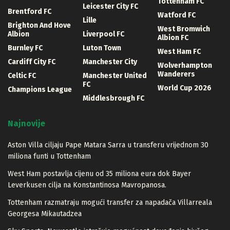
Tottenham FC
Leicester City FC
Brentford FC
Watford FC
Lille
Brighton And Hove
West Bromwich
Albion
Liverpool FC
Albion FC
Burnley FC
Luton Town
West Ham FC
Cardiff City FC
Manchester City
Wolverhampton
Wanderers
Celtic FC
Manchester United
FC
World Cup 2026
Champions League
Middlesbrough FC
Najnovije
Aston Villa ciljaju Pape Matara Sarra u transferu vrijednom 30
miliona funti u Tottenham
West Ham postavlja cijenu od 35 miliona eura dok Bayer
Leverkusen cilja na Konstantinosa Mavropanosa.
Tottenham razmatraju mogući transfer za napadača Villarreala
Georgesa Mikautadzea