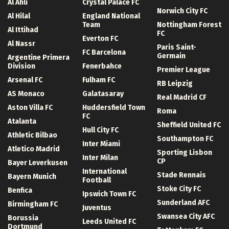
Al Ahli
Crystal Palace FC
Norwich City FC
Al Hilal
England National
Team
Nottingham Forest
Al Ittihad
FC
Everton FC
Al Nassr
Paris Saint-
FC Barcelona
Germain
Argentine Primera
Division
Fenerbahce
Premier League
Arsenal FC
Fulham FC
RB Leipzig
AS Monaco
Galatasaray
Real Madrid CF
Aston Villa FC
Huddersfield Town
Roma
FC
Atalanta
Sheffield United FC
Hull City FC
Athletic Bilbao
Southampton FC
Inter Miami
Atletico Madrid
Sporting Lisbon
Inter Milan
CP
Bayer Leverkusen
International
Stade Rennais
Bayern Munich
Football
Stoke City FC
Benfica
Ipswich Town FC
Sunderland AFC
Birmingham FC
Juventus
Swansea City AFC
Borussia
Leeds United FC
Dortmund