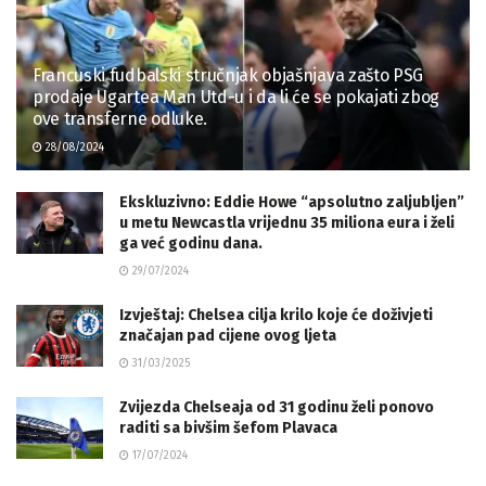
Francuski fudbalski stručnjak objašnjava zašto PSG
prodaje Ugartea Man Utd-u i da li će se pokajati zbog
ove transferne odluke.
28/08/2024
Ekskluzivno: Eddie Howe “apsolutno zaljubljen”
u metu Newcastla vrijednu 35 miliona eura i želi
ga već godinu dana.
29/07/2024
Izvještaj: Chelsea cilja krilo koje će doživjeti
značajan pad cijene ovog ljeta
31/03/2025
Zvijezda Chelseaja od 31 godinu želi ponovo
raditi sa bivšim šefom Plavaca
17/07/2024