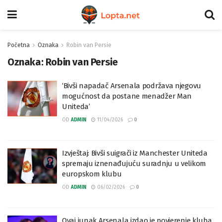
Početna
Oznaka
Robin van Persie
Oznaka:
Robin van Persie
‘Bivši napadač Arsenala podržava njegovu
mogućnost da postane menadžer Man
Uniteda’
OD
ADMIN
11/04/2026
0
Izvještaj: Bivši suigrači iz Manchester Uniteda
spremaju iznenađujuću suradnju u velikom
europskom klubu
OD
ADMIN
06/02/2026
0
Ovaj junak Arsenala izdao je povjerenje kluba