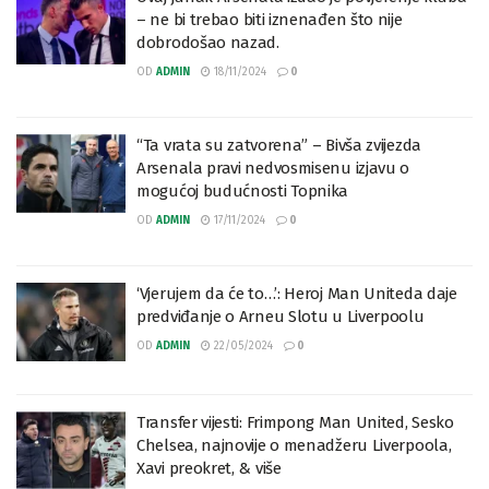
– ne bi trebao biti iznenađen što nije
dobrodošao nazad.
OD
ADMIN
18/11/2024
0
“Ta vrata su zatvorena” – Bivša zvijezda
Arsenala pravi nedvosmisenu izjavu o
mogućoj budućnosti Topnika
OD
ADMIN
17/11/2024
0
‘Vjerujem da će to…’: Heroj Man Uniteda daje
predviđanje o Arneu Slotu u Liverpoolu
OD
ADMIN
22/05/2024
0
Transfer vijesti: Frimpong Man United, Sesko
Chelsea, najnovije o menadžeru Liverpoola,
Xavi preokret, & više