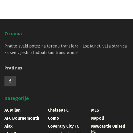
O nama
Pratite svaki potez na terenu transfera - Lopta.net, vaša stranica
za sve vijesti o fudbalskim transferima!
Prati nas
Kategorije
AC Milan
Chelsea FC
MLS
AFC Bournemouth
Como
Napoli
Ajax
Coventry City FC
Newcastle United
FC