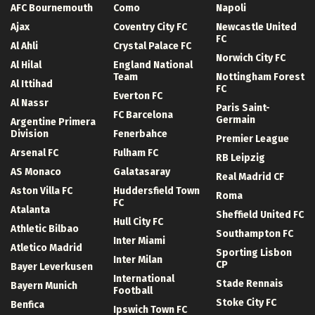
AFC Bournemouth
Como
Napoli
Ajax
Coventry City FC
Newcastle United
FC
Al Ahli
Crystal Palace FC
Norwich City FC
Al Hilal
England National
Team
Nottingham Forest
Al Ittihad
FC
Everton FC
Al Nassr
Paris Saint-
FC Barcelona
Germain
Argentine Primera
Division
Fenerbahce
Premier League
Arsenal FC
Fulham FC
RB Leipzig
AS Monaco
Galatasaray
Real Madrid CF
Aston Villa FC
Huddersfield Town
Roma
FC
Atalanta
Sheffield United FC
Hull City FC
Athletic Bilbao
Southampton FC
Inter Miami
Atletico Madrid
Sporting Lisbon
Inter Milan
CP
Bayer Leverkusen
International
Stade Rennais
Bayern Munich
Football
Stoke City FC
Benfica
Ipswich Town FC