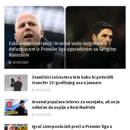
Exkluzivno: Liverpool i Arsenal vode razgovore s
defanzivcem iz Premier lige upoređenim sa Sergiom
Ramosom
10/03/2025
Zvaničnici Leicestera lete kako bi potvrdili
transfer 23-godišnjeg asa u januaru
25/01/2025
Arsenal pojačava interes za veznjaka, ali on je
odlučan da uspije u Real Madridu
25/01/2026
Igrač Liverpoola želi preći u Premier ligu u