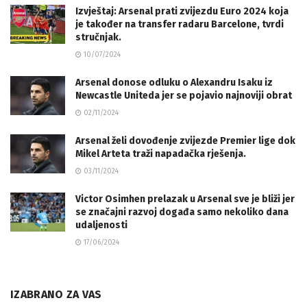
Izvještaj: Arsenal prati zvijezdu Euro 2024 koja
je također na transfer radaru Barcelone, tvrdi
stručnjak.
10/07/2024
Arsenal donose odluku o Alexandru Isaku iz
Newcastle Uniteda jer se pojavio najnoviji obrat
02/11/2024
Arsenal želi dovođenje zvijezde Premier lige dok
Mikel Arteta traži napadačka rješenja.
03/11/2024
Victor Osimhen prelazak u Arsenal sve je bliži jer
se značajni razvoj događa samo nekoliko dana
udaljenosti
17/06/2024
IZABRANO ZA VAS