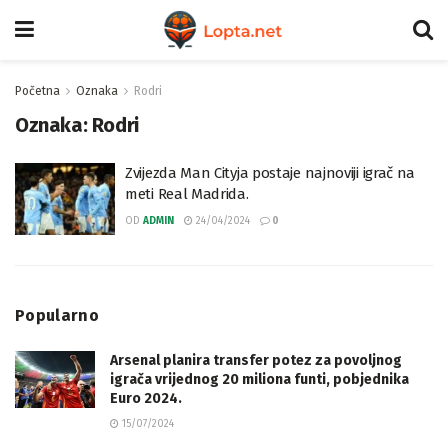
Početna
Oznaka
Rodri
Oznaka:
Rodri
Zvijezda Man Cityja postaje najnoviji igrač na
meti Real Madrida.
OD
ADMIN
24/04/2024
0
Popularno
Arsenal planira transfer potez za povoljnog
igrača vrijednog 20 miliona funti, pobjednika
Euro 2024.
15/07/2024