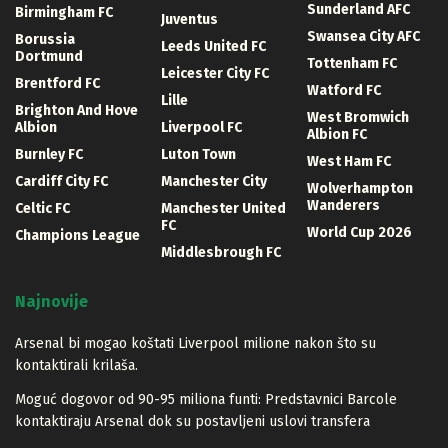
Sunderland AFC
Birmingham FC
Juventus
Swansea City AFC
Borussia
Leeds United FC
Dortmund
Tottenham FC
Leicester City FC
Brentford FC
Watford FC
Lille
Brighton And Hove
West Bromwich
Albion
Liverpool FC
Albion FC
Burnley FC
Luton Town
West Ham FC
Cardiff City FC
Manchester City
Wolverhampton
Wanderers
Celtic FC
Manchester United
FC
World Cup 2026
Champions League
Middlesbrough FC
Najnovije
Arsenal bi mogao koštati Liverpool milione nakon što su
kontaktirali krilaša.
Moguć dogovor od 90-95 miliona funti: Predstavnici Barcole
kontaktiraju Arsenal dok su postavljeni uslovi transfera