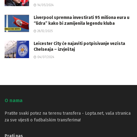
14/05/2024
Liverpool spremna investirati 95 miliona eura u
“lidra” kako bi zamijenila legendu kluba
28/12/2025
Leicester City će najaviti potpisivanje vezista
Chelseaja – izvještaj
04/07/2024
O nama
Pratite svaki potez na terenu transfera - Lopta.net, vaša stranica
za sve vijesti o fudbalskim transferima!
Prati nas