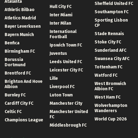
Atalanta
Sheffield United FC
Hull City FC
Athletic Bilbao
Southampton FC
Inter Miami
Atletico Madrid
Sporting Lisbon
Inter Milan
CP
Bayer Leverkusen
International
Stade Rennais
Bayern Munich
Football
Stoke City FC
Benfica
Ipswich Town FC
Sunderland AFC
Birmingham FC
Juventus
Swansea City AFC
Borussia
Leeds United FC
Dortmund
Tottenham FC
Leicester City FC
Brentford FC
Watford FC
Lille
Brighton And Hove
West Bromwich
Albion
Liverpool FC
Albion FC
Burnley FC
Luton Town
West Ham FC
Cardiff City FC
Manchester City
Wolverhampton
Wanderers
Celtic FC
Manchester United
FC
World Cup 2026
Champions League
Middlesbrough FC