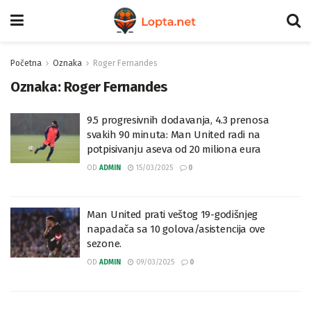
Početna
Oznaka
Roger Fernandes
Oznaka:
Roger Fernandes
9.5 progresivnih dodavanja, 4.3 prenosa
svakih 90 minuta: Man United radi na
potpisivanju aseva od 20 miliona eura
OD
ADMIN
15/03/2025
0
Man United prati veštog 19-godišnjeg
napadača sa 10 golova/asistencija ove
sezone.
OD
ADMIN
09/03/2025
0