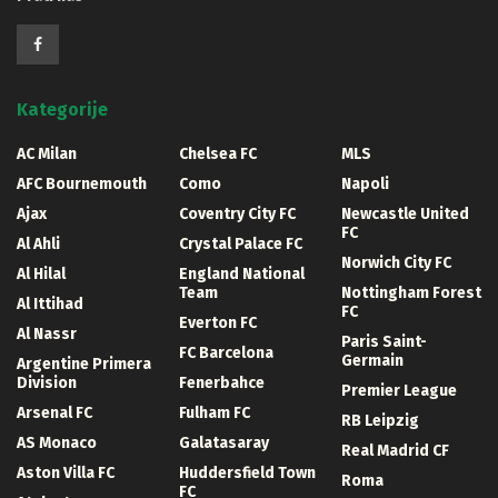
Kategorije
AC Milan
Chelsea FC
MLS
AFC Bournemouth
Como
Napoli
Ajax
Coventry City FC
Newcastle United
FC
Al Ahli
Crystal Palace FC
Norwich City FC
Al Hilal
England National
Team
Nottingham Forest
Al Ittihad
FC
Everton FC
Al Nassr
Paris Saint-
FC Barcelona
Germain
Argentine Primera
Division
Fenerbahce
Premier League
Arsenal FC
Fulham FC
RB Leipzig
AS Monaco
Galatasaray
Real Madrid CF
Aston Villa FC
Huddersfield Town
Roma
FC