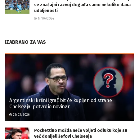
se značajni razvoj događa samo nekoliko dana
udaljenosti
17/06/2024
IZABRANO ZA VAS
Argentinski krilni igrač bit će kupljen od strane
Chelseaja, potvrdio novinar
21/03/2026
Pochettino možda neće voljeti odluku koje su
već donijeli šefovi Chelseaja