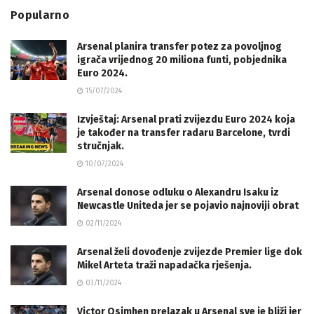
Popularno
Arsenal planira transfer potez za povoljnog
igrača vrijednog 20 miliona funti, pobjednika
Euro 2024.
15/07/2024
Izvještaj: Arsenal prati zvijezdu Euro 2024 koja
je također na transfer radaru Barcelone, tvrdi
stručnjak.
10/07/2024
Arsenal donose odluku o Alexandru Isaku iz
Newcastle Uniteda jer se pojavio najnoviji obrat
02/11/2024
Arsenal želi dovođenje zvijezde Premier lige dok
Mikel Arteta traži napadačka rješenja.
03/11/2024
Victor Osimhen prelazak u Arsenal sve je bliži jer