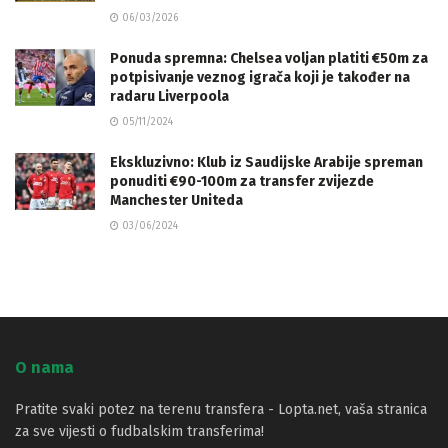
06/03/2026
Ponuda spremna: Chelsea voljan platiti €50m za
potpisivanje veznog igrača koji je također na
radaru Liverpoola
05/11/2024
Ekskluzivno: Klub iz Saudijske Arabije spreman
ponuditi €90-100m za transfer zvijezde
Manchester Uniteda
03/06/2024
O nama
Pratite svaki potez na terenu transfera - Lopta.net, vaša stranica
za sve vijesti o fudbalskim transferima!