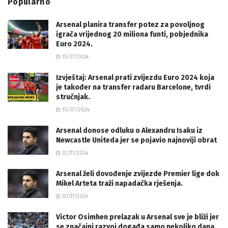
Popularno
Arsenal planira transfer potez za povoljnog
igrača vrijednog 20 miliona funti, pobjednika
Euro 2024.
15/07/2024
Izvještaj: Arsenal prati zvijezdu Euro 2024 koja
je također na transfer radaru Barcelone, tvrdi
stručnjak.
10/07/2024
Arsenal donose odluku o Alexandru Isaku iz
Newcastle Uniteda jer se pojavio najnoviji obrat
02/11/2024
Arsenal želi dovođenje zvijezde Premier lige dok
Mikel Arteta traži napadačka rješenja.
03/11/2024
Victor Osimhen prelazak u Arsenal sve je bliži jer
se značajni razvoj događa samo nekoliko dana