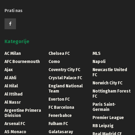
Prati nas
Kategorije
AC Milan
Chelsea FC
MLS
AFC Bournemouth
Como
Napoli
Ajax
Coventry City FC
Newcastle United
FC
Al Ahli
Crystal Palace FC
Norwich City FC
Al Hilal
England National
Team
Nottingham Forest
Al Ittihad
FC
Everton FC
Al Nassr
Paris Saint-
FC Barcelona
Germain
Argentine Primera
Division
Fenerbahce
Premier League
Arsenal FC
Fulham FC
RB Leipzig
AS Monaco
Galatasaray
Real Madrid CF