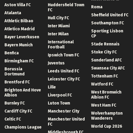
Aston Villa FC
Huddersfield Town
Roma
FC
Atalanta
Sheffield United FC
Hull City FC
Athletic Bilbao
Southampton FC
Inter Miami
Atletico Madrid
Sporting Lisbon
Inter Milan
CP
Bayer Leverkusen
International
Stade Rennais
Bayern Munich
Football
Stoke City FC
Benfica
Ipswich Town FC
Sunderland AFC
Birmingham FC
Juventus
Swansea City AFC
Borussia
Leeds United FC
Dortmund
Tottenham FC
Leicester City FC
Brentford FC
Watford FC
Lille
Brighton And Hove
West Bromwich
Albion
Liverpool FC
Albion FC
Burnley FC
Luton Town
West Ham FC
Cardiff City FC
Manchester City
Wolverhampton
Wanderers
Celtic FC
Manchester United
FC
World Cup 2026
Champions League
Middlesbrough FC