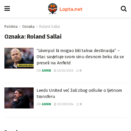
Početna
Oznaka
Roland Sallai
Oznaka:
Roland Sallai
“Liiverpul bi mogao biti takva destinacija” –
Otac savjetuje svom sinu desnom beku da se
preseli na Anfield
OD
ADMIN
26/02/2026
0
Leeds United već žali zbog odluke o ljetnom
transferu
OD
ADMIN
20/09/2024
0