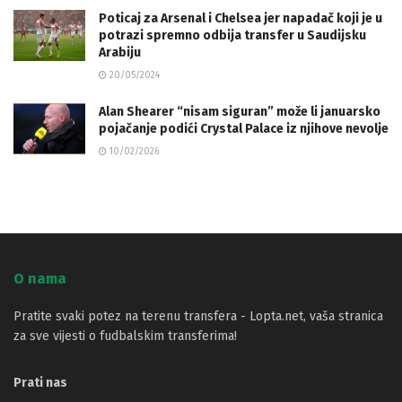
Poticaj za Arsenal i Chelsea jer napadač koji je u
potrazi spremno odbija transfer u Saudijsku
Arabiju
20/05/2024
Alan Shearer “nisam siguran” može li januarsko
pojačanje podići Crystal Palace iz njihove nevolje
10/02/2026
O nama
Pratite svaki potez na terenu transfera - Lopta.net, vaša stranica
za sve vijesti o fudbalskim transferima!
Prati nas