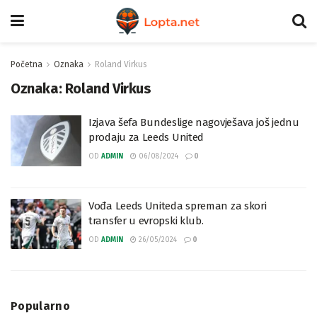
Početna
Oznaka
Roland Virkus
Oznaka:
Roland Virkus
Izjava šefa Bundeslige nagovješava još jednu
prodaju za Leeds United
OD
ADMIN
06/08/2024
0
Vođa Leeds Uniteda spreman za skori
transfer u evropski klub.
OD
ADMIN
26/05/2024
0
Popularno