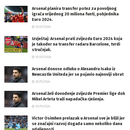
Arsenal planira transfer potez za povoljnog
igrača vrijednog 20 miliona funti, pobjednika
Euro 2024.
15/07/2024
Izvještaj: Arsenal prati zvijezdu Euro 2024 koja
je također na transfer radaru Barcelone, tvrdi
stručnjak.
10/07/2024
Arsenal donose odluku o Alexandru Isaku iz
Newcastle Uniteda jer se pojavio najnoviji obrat
02/11/2024
Arsenal želi dovođenje zvijezde Premier lige dok
Mikel Arteta traži napadačka rješenja.
03/11/2024
Victor Osimhen prelazak u Arsenal sve je bliži jer
se značajni razvoj događa samo nekoliko dana
udaljenosti