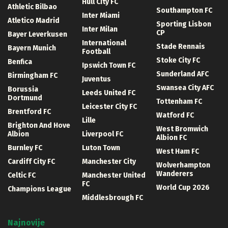
Hull City FC
Athletic Bilbao
Southampton FC
Inter Miami
Atletico Madrid
Sporting Lisbon
Inter Milan
CP
Bayer Leverkusen
International
Stade Rennais
Bayern Munich
Football
Stoke City FC
Benfica
Ipswich Town FC
Sunderland AFC
Birmingham FC
Juventus
Swansea City AFC
Borussia
Leeds United FC
Dortmund
Tottenham FC
Leicester City FC
Brentford FC
Watford FC
Lille
Brighton And Hove
West Bromwich
Albion
Liverpool FC
Albion FC
Burnley FC
Luton Town
West Ham FC
Cardiff City FC
Manchester City
Wolverhampton
Wanderers
Celtic FC
Manchester United
FC
World Cup 2026
Champions League
Middlesbrough FC
Najnovije