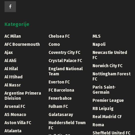
Kategorije
AC Milan
Chelsea FC
MLS
AFC Bournemouth
Como
Napoli
Ajax
Coventry City FC
Newcastle United
FC
Al Ahli
Crystal Palace FC
Norwich City FC
Al Hilal
England National
Team
Nottingham Forest
Al Ittihad
FC
Everton FC
Al Nassr
Paris Saint-
FC Barcelona
Germain
Argentine Primera
Division
Fenerbahce
Premier League
Arsenal FC
Fulham FC
RB Leipzig
AS Monaco
Galatasaray
Real Madrid CF
Aston Villa FC
Huddersfield Town
Roma
FC
Atalanta
Sheffield United FC