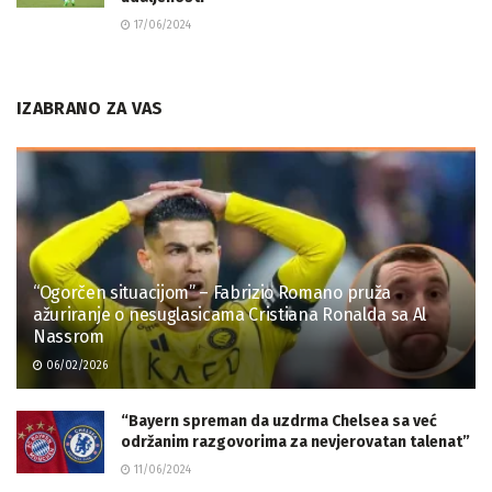
17/06/2024
IZABRANO ZA VAS
“Ogorčen situacijom” – Fabrizio Romano pruža
ažuriranje o nesuglasicama Cristiana Ronalda sa Al
Nassrom
06/02/2026
“Bayern spreman da uzdrma Chelsea sa već
održanim razgovorima za nevjerovatan talenat”
11/06/2024