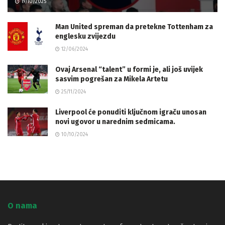
19/10/2025
Man United spreman da pretekne Tottenham za
englesku zvijezdu
12/06/2024
Ovaj Arsenal “talent” u formi je, ali još uvijek
sasvim pogrešan za Mikela Artetu
25/11/2024
Liverpool će ponuditi ključnom igraču unosan
novi ugovor u narednim sedmicama.
10/10/2024
O nama