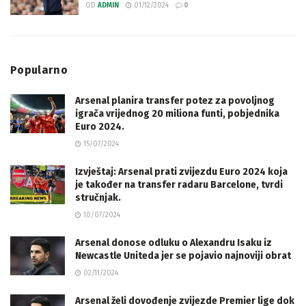
OD
ADMIN
01/12/2024
0
Popularno
Arsenal planira transfer potez za povoljnog
igrača vrijednog 20 miliona funti, pobjednika
Euro 2024.
15/07/2024
Izvještaj: Arsenal prati zvijezdu Euro 2024 koja
je također na transfer radaru Barcelone, tvrdi
stručnjak.
10/07/2024
Arsenal donose odluku o Alexandru Isaku iz
Newcastle Uniteda jer se pojavio najnoviji obrat
02/11/2024
Arsenal želi dovođenje zvijezde Premier lige dok