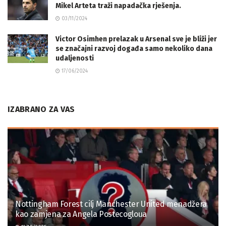
Mikel Arteta traži napadačka rješenja.
03/11/2024
Victor Osimhen prelazak u Arsenal sve je bliži jer
se značajni razvoj događa samo nekoliko dana
udaljenosti
17/06/2024
IZABRANO ZA VAS
Nottingham Forest cilj Manchester United menadžera
kao zamjena za Angela Postecogloua