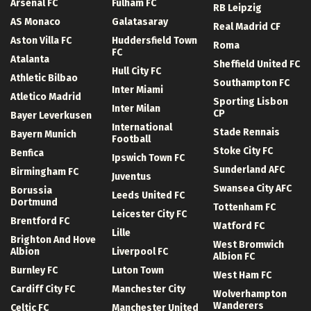
Arsenal FC
Fulham FC
RB Leipzig
AS Monaco
Galatasaray
Real Madrid CF
Aston Villa FC
Huddersfield Town
Roma
FC
Atalanta
Sheffield United FC
Hull City FC
Athletic Bilbao
Southampton FC
Inter Miami
Atletico Madrid
Sporting Lisbon
Inter Milan
CP
Bayer Leverkusen
International
Stade Rennais
Bayern Munich
Football
Stoke City FC
Benfica
Ipswich Town FC
Sunderland AFC
Birmingham FC
Juventus
Swansea City AFC
Borussia
Leeds United FC
Dortmund
Tottenham FC
Leicester City FC
Brentford FC
Watford FC
Lille
Brighton And Hove
West Bromwich
Albion
Liverpool FC
Albion FC
Burnley FC
Luton Town
West Ham FC
Cardiff City FC
Manchester City
Wolverhampton
Wanderers
Celtic FC
Manchester United