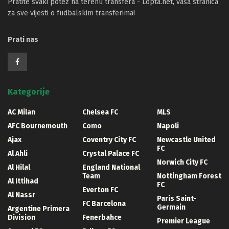
Pratite svaki potez na terenu transfera - Lopta.net, vaša stranica
za sve vijesti o fudbalskim transferima!
Prati nas
Kategorije
AC Milan
Chelsea FC
MLS
AFC Bournemouth
Como
Napoli
Ajax
Coventry City FC
Newcastle United
FC
Al Ahli
Crystal Palace FC
Norwich City FC
Al Hilal
England National
Team
Nottingham Forest
Al Ittihad
FC
Everton FC
Al Nassr
Paris Saint-
FC Barcelona
Germain
Argentine Primera
Division
Fenerbahce
Premier League