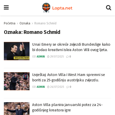
Početna
Oznaka
Romano Schmid
Oznaka:
Romano Schmid
Unai Emery se okreće zvijezdi Bundeslige kako
bi dodao kreativni iskra Aston Villi ovog ljeta.
OD
ADMIN
29/07/2025
0
Izvještaj: Aston Villa i West Ham spremni se
boriti za 25-godišnju austrijsku zvijezdu.
OD
ADMIN
26/07/2025
0
Aston Villa planira januarski potez za 24-
godišnjeg kreatora igre