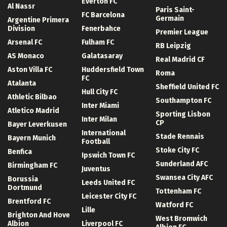
Everton FC
Al Nassr
Paris Saint-
FC Barcelona
Germain
Argentine Primera
Division
Fenerbahce
Premier League
Arsenal FC
Fulham FC
RB Leipzig
AS Monaco
Galatasaray
Real Madrid CF
Aston Villa FC
Huddersfield Town
Roma
FC
Atalanta
Sheffield United FC
Hull City FC
Athletic Bilbao
Southampton FC
Inter Miami
Atletico Madrid
Sporting Lisbon
Inter Milan
CP
Bayer Leverkusen
International
Stade Rennais
Bayern Munich
Football
Stoke City FC
Benfica
Ipswich Town FC
Sunderland AFC
Birmingham FC
Juventus
Swansea City AFC
Borussia
Leeds United FC
Dortmund
Tottenham FC
Leicester City FC
Brentford FC
Watford FC
Lille
Brighton And Hove
West Bromwich
Albion
Liverpool FC