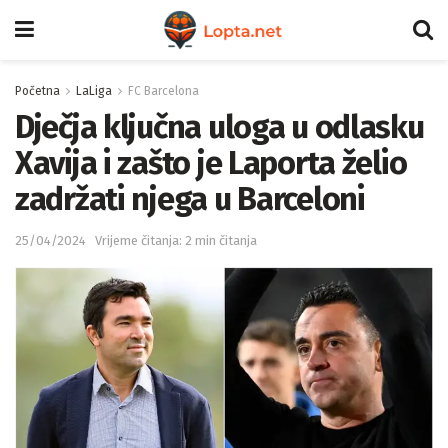
Početna
LaLiga
FC Barcelona
Dječja ključna uloga u odlasku
Xavija i zašto je Laporta želio
zadržati njega u Barceloni
25/04/2024
Vrijeme čitanja: 2 min čitanja