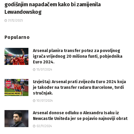
godišnjim napadačem kako bi zamijenila
Lewandowskog
31/12/2025
Popularno
Arsenal planira transfer potez za povoljnog
igrača vrijednog 20 miliona funti, pobjednika
Euro 2024.
15/07/2024
Izvještaj: Arsenal prati zvijezdu Euro 2024 koja
je također na transfer radaru Barcelone, tvrdi
stručnjak.
10/07/2024
Arsenal donose odluku o Alexandru Isaku iz
Newcastle Uniteda jer se pojavio najnoviji obrat
02/11/2024