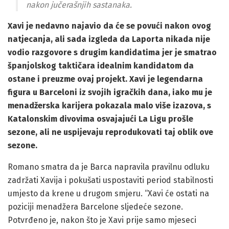
nakon jučerašnjih sastanaka.
Xavi je nedavno najavio da će se povući nakon ovog
natjecanja, ali sada izgleda da Laporta nikada nije
vodio razgovore s drugim kandidatima jer je smatrao
španjolskog taktičara idealnim kandidatom da
ostane i preuzme ovaj projekt. Xavi je legendarna
figura u Barceloni iz svojih igračkih dana, iako mu je
menadžerska karijera pokazala malo više izazova, s
Katalonskim divovima osvajajući La Ligu prošle
sezone, ali ne uspijevaju reprodukovati taj oblik ove
sezone.
Romano smatra da je Barca napravila pravilnu odluku
zadržati Xavija i pokušati uspostaviti period stabilnosti
umjesto da krene u drugom smjeru. “Xavi će ostati na
poziciji menadžera Barcelone sljedeće sezone.
Potvrđeno je, nakon što je Xavi prije samo mjeseci