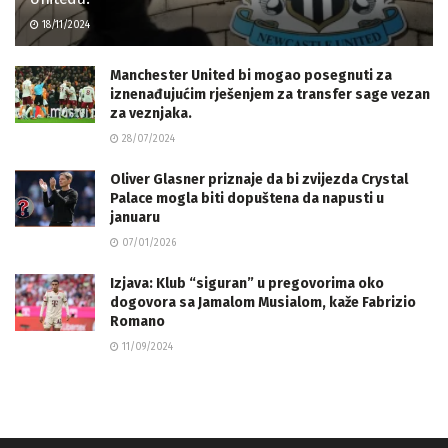
18/11/2024
Manchester United bi mogao posegnuti za
iznenađujućim rješenjem za transfer sage vezan
za veznjaka.
28/07/2024
Oliver Glasner priznaje da bi zvijezda Crystal
Palace mogla biti dopuštena da napusti u
januaru
07/01/2026
Izjava: Klub “siguran” u pregovorima oko
dogovora sa Jamalom Musialom, kaže Fabrizio
Romano
11/09/2024