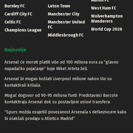
Albion FC
Burnley FC
Luton Town
West Ham FC
Cardiff City FC
Manchester City
Wolverhampton
Wanderers
Celtic FC
Manchester United
FC
World Cup 2026
Champions League
Middlesbrough FC
Najnovije
Arsenal će morati platiti više od 100 miliona eura za “glavno
napadačko pojačanje” koje Mikel Arteta želi.
Arsenal bi mogao koštati Liverpool milione nakon što su
kontaktirali krilaša.
Moguć dogovor od 90-95 miliona funti: Predstavnici Barcole
kontaktiraju Arsenal dok su postavljeni uslovi transfera
“Spurs možda osujetili povezanost Arsenala s defanzivcem kako
bi olakšali prodaju u Atletico Madrid”