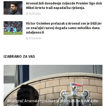
Arsenal želi dovođenje zvijezde Premier lige dok
Mikel Arteta traži napadačka rješenja.
03/11/2024
Victor Osimhen prelazak u Arsenal sve je bliži jer
se značajni razvoj događa samo nekoliko dana
udaljenosti
17/06/2024
IZABRANO ZA VAS
Bivši igrač Arsenala spreman je pridružiti se Newcastle
Unitedu.