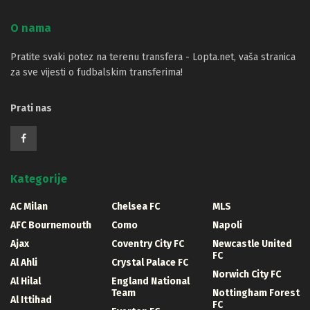
O nama
Pratite svaki potez na terenu transfera - Lopta.net, vaša stranica
za sve vijesti o fudbalskim transferima!
Prati nas
Kategorije
AC Milan
Chelsea FC
MLS
AFC Bournemouth
Como
Napoli
Ajax
Coventry City FC
Newcastle United
FC
Al Ahli
Crystal Palace FC
Norwich City FC
Al Hilal
England National
Team
Nottingham Forest
Al Ittihad
FC