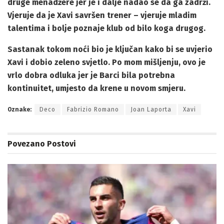
druge menadžere jer je i dalje nadao se da ga zadrži.
Vjeruje da je Xavi savršen trener – vjeruje mladim
talentima i bolje poznaje klub od bilo koga drugog.
Sastanak tokom noći bio je ključan kako bi se uvjerio
Xavi i dobio zeleno svjetlo. Po mom mišljenju, ovo je
vrlo dobra odluka jer je Barci bila potrebna
kontinuitet, umjesto da krene u novom smjeru.
Oznake:
Deco
Fabrizio Romano
Joan Laporta
Xavi
Povezano
Postovi