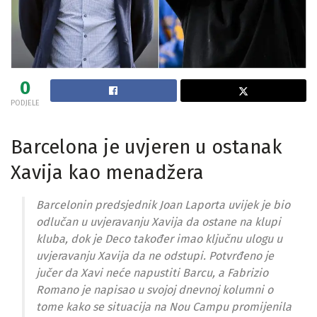
0
PODJELE
Barcelona je uvjeren u ostanak
Xavija kao menadžera
Barcelonin predsjednik Joan Laporta uvijek je bio
odlučan u uvjeravanju Xavija da ostane na klupi
kluba, dok je Deco također imao ključnu ulogu u
uvjeravanju Xavija da ne odstupi. Potvrđeno je
jučer da Xavi neće napustiti Barcu, a Fabrizio
Romano je napisao u svojoj dnevnoj kolumni o
tome kako se situacija na Nou Campu promijenila