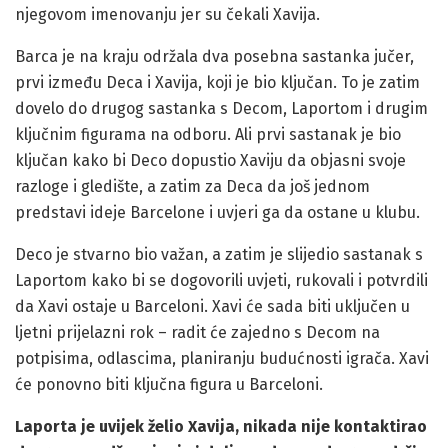
njegovom imenovanju jer su čekali Xavija.
Barca je na kraju održala dva posebna sastanka jučer,
prvi između Deca i Xavija, koji je bio ključan. To je zatim
dovelo do drugog sastanka s Decom, Laportom i drugim
ključnim figurama na odboru. Ali prvi sastanak je bio
ključan kako bi Deco dopustio Xaviju da objasni svoje
razloge i gledište, a zatim za Deca da još jednom
predstavi ideje Barcelone i uvjeri ga da ostane u klubu.
Deco je stvarno bio važan, a zatim je slijedio sastanak s
Laportom kako bi se dogovorili uvjeti, rukovali i potvrdili
da Xavi ostaje u Barceloni. Xavi će sada biti uključen u
ljetni prijelazni rok – radit će zajedno s Decom na
potpisima, odlascima, planiranju budućnosti igrača. Xavi
će ponovno biti ključna figura u Barceloni.
Laporta je uvijek želio Xavija, nikada nije kontaktirao