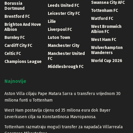
Swansea City AFC
Borussia
Leeds United FC
Dortmund
Tottenham FC
Leicester City FC
Brentford FC
Watford FC
Lille
Brighton And Hove
West Bromwich
Albion
Liverpool FC
Albion FC
Burnley FC
Luton Town
West Ham FC
Cardiff City FC
Manchester City
Wolverhampton
Wanderers
Celtic FC
Manchester United
FC
World Cup 2026
Champions League
Middlesbrough FC
Najnovije
Aston Villa ciljaju Pape Matara Sarra u transferu vrijednom 30
miliona funti u Tottenham
West Ham postavlja cijenu od 35 miliona eura dok Bayer
Leverkusen cilja na Konstantinosa Mavropanosa.
Tottenham razmatraju mogući transfer za napadača Villarreala