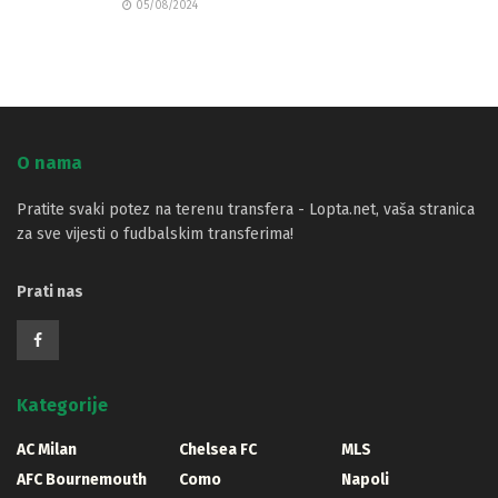
05/08/2024
O nama
Pratite svaki potez na terenu transfera - Lopta.net, vaša stranica
za sve vijesti o fudbalskim transferima!
Prati nas
Kategorije
AC Milan
Chelsea FC
MLS
AFC Bournemouth
Como
Napoli