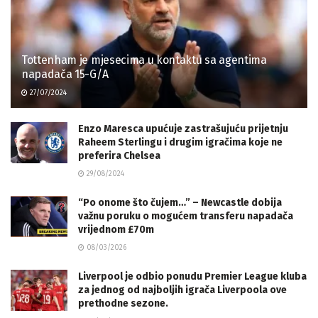
Tottenham je mjesecima u kontaktu sa agentima
napadača 15-G/A
27/07/2024
Enzo Maresca upućuje zastrašujuću prijetnju
Raheem Sterlingu i drugim igračima koje ne
preferira Chelsea
29/08/2024
“Po onome što čujem…” – Newcastle dobija
važnu poruku o mogućem transferu napadača
vrijednom £70m
08/03/2026
Liverpool je odbio ponudu Premier League kluba
za jednog od najboljih igrača Liverpoola ove
prethodne sezone.