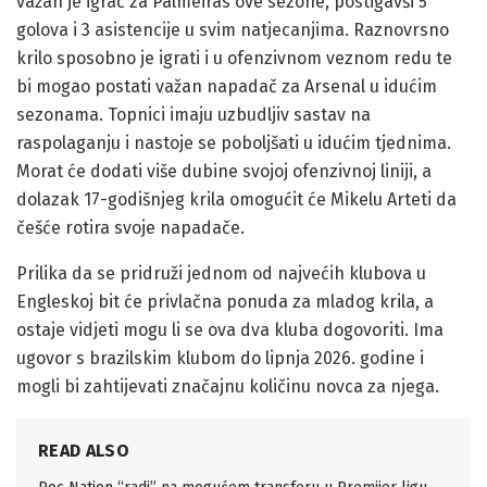
važan je igrač za Palmeiras ove sezone, postigavši 5
golova i 3 asistencije u svim natjecanjima. Raznovrsno
krilo sposobno je igrati i u ofenzivnom veznom redu te
bi mogao postati važan napadač za Arsenal u idućim
sezonama. Topnici imaju uzbudljiv sastav na
raspolaganju i nastoje se poboljšati u idućim tjednima.
Morat će dodati više dubine svojoj ofenzivnoj liniji, a
dolazak 17-godišnjeg krila omogućit će Mikelu Arteti da
češće rotira svoje napadače.
Prilika da se pridruži jednom od najvećih klubova u
Engleskoj bit će privlačna ponuda za mladog krila, a
ostaje vidjeti mogu li se ova dva kluba dogovoriti. Ima
ugovor s brazilskim klubom do lipnja 2026. godine i
mogli bi zahtijevati značajnu količinu novca za njega.
READ ALSO