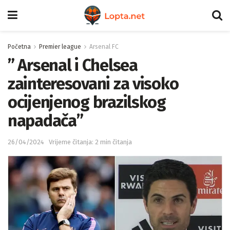
Početna
Premier league
Arsenal FC
” Arsenal i Chelsea
zainteresovani za visoko
ocijenjenog brazilskog
napadača”
26/04/2024
Vrijeme čitanja: 2 min čitanja