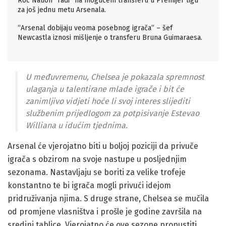
Roc Nation “radi” na mogućem transferu u Premijer ligu
za još jednu metu Arsenala.
“Arsenal dobijaju veoma posebnog igrača” – šef
Newcastla iznosi mišljenje o transferu Bruna Guimaraesa.
U međuvremenu, Chelsea je pokazala spremnost
ulaganja u talentirane mlade igrače i bit će
zanimljivo vidjeti hoće li svoj interes slijediti
službenim prijedlogom za potpisivanje Estevao
Williana u idućim tjednima.
Arsenal će vjerojatno biti u boljoj poziciji da privuče
igrača s obzirom na svoje nastupe u posljednjim
sezonama. Nastavljaju se boriti za velike trofeje
konstantno te bi igrača mogli privući idejom
pridruživanja njima. S druge strane, Chelsea se mučila
od promjene vlasništva i prošle je godine završila na
sredini tablice. Vjerojatno će ove sezone propustiti