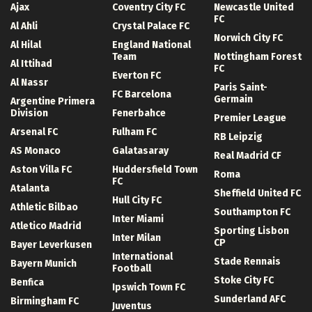
Ajax
Coventry City FC
Newcastle United
FC
Al Ahli
Crystal Palace FC
Norwich City FC
Al Hilal
England National
Team
Nottingham Forest
Al Ittihad
FC
Everton FC
Al Nassr
Paris Saint-
FC Barcelona
Germain
Argentine Primera
Division
Fenerbahce
Premier League
Arsenal FC
Fulham FC
RB Leipzig
AS Monaco
Galatasaray
Real Madrid CF
Aston Villa FC
Huddersfield Town
Roma
FC
Atalanta
Sheffield United FC
Hull City FC
Athletic Bilbao
Southampton FC
Inter Miami
Atletico Madrid
Sporting Lisbon
Inter Milan
CP
Bayer Leverkusen
International
Stade Rennais
Bayern Munich
Football
Stoke City FC
Benfica
Ipswich Town FC
Sunderland AFC
Birmingham FC
Juventus