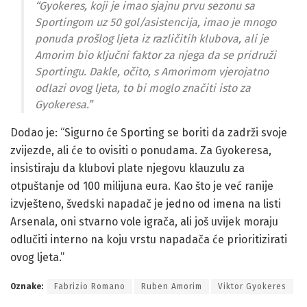
“Gyokeres, koji je imao sjajnu prvu sezonu sa
Sportingom uz 50 gol/asistencija, imao je mnogo
ponuda prošlog ljeta iz različitih klubova, ali je
Amorim bio ključni faktor za njega da se pridruži
Sportingu. Dakle, očito, s Amorimom vjerojatno
odlazi ovog ljeta, to bi moglo značiti isto za
Gyokeresa.”
Dodao je: “Sigurno će Sporting se boriti da zadrži svoje
zvijezde, ali će to ovisiti o ponudama. Za Gyokeresa,
insistiraju da klubovi plate njegovu klauzulu za
otpuštanje od 100 milijuna eura. Kao što je već ranije
izvješteno, švedski napadač je jedno od imena na listi
Arsenala, oni stvarno vole igrača, ali još uvijek moraju
odlučiti interno na koju vrstu napadača će prioritizirati
ovog ljeta.”
Oznake:
Fabrizio Romano
Ruben Amorim
Viktor Gyokeres