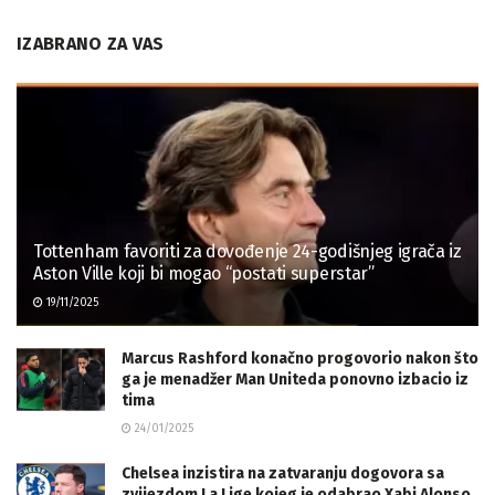
IZABRANO ZA VAS
Tottenham favoriti za dovođenje 24-godišnjeg igrača iz
Aston Ville koji bi mogao “postati superstar”
19/11/2025
Marcus Rashford konačno progovorio nakon što
ga je menadžer Man Uniteda ponovno izbacio iz
tima
24/01/2025
Chelsea inzistira na zatvaranju dogovora sa
zvijezdom La Lige kojeg je odabrao Xabi Alonso.