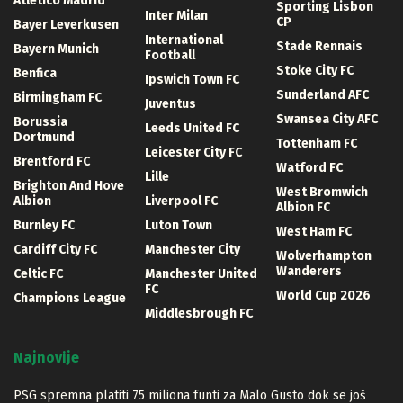
Atletico Madrid
Sporting Lisbon
Inter Milan
CP
Bayer Leverkusen
International
Stade Rennais
Bayern Munich
Football
Stoke City FC
Benfica
Ipswich Town FC
Sunderland AFC
Birmingham FC
Juventus
Swansea City AFC
Borussia
Leeds United FC
Dortmund
Tottenham FC
Leicester City FC
Brentford FC
Watford FC
Lille
Brighton And Hove
West Bromwich
Albion
Liverpool FC
Albion FC
Burnley FC
Luton Town
West Ham FC
Cardiff City FC
Manchester City
Wolverhampton
Wanderers
Celtic FC
Manchester United
FC
World Cup 2026
Champions League
Middlesbrough FC
Najnovije
PSG spremna platiti 75 miliona funti za Malo Gusto dok se još