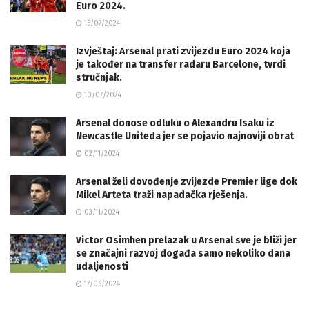
Euro 2024.
15/07/2024
Izvještaj: Arsenal prati zvijezdu Euro 2024 koja
je također na transfer radaru Barcelone, tvrdi
stručnjak.
10/07/2024
Arsenal donose odluku o Alexandru Isaku iz
Newcastle Uniteda jer se pojavio najnoviji obrat
02/11/2024
Arsenal želi dovođenje zvijezde Premier lige dok
Mikel Arteta traži napadačka rješenja.
03/11/2024
Victor Osimhen prelazak u Arsenal sve je bliži jer
se značajni razvoj događa samo nekoliko dana
udaljenosti
17/06/2024