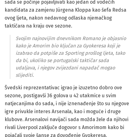
sada se počinje pojavljivati kao jedan od vodećih
kandidata za zamjenu Jürgena Kloppa kao šefa Redsa
ovog ljeta, nakon nedavnog odlaska njemačkog
taktičara na kraju ove sezone.
Svojim najnovijim dnevnikom Romano je objasnio
kako je Amorim bio ključan za Gyokeresa koji je
izabrao da potpiše za Sporting prošlog ljeta, tako
da bi, ukoliko se portugalski taktičar sada
udaljava, i njegov zvijezdani napadač mogao
slijediti.
Švedski reprezentativac igrao je izuzetno dobro ove
sezone, postigavši 36 golova u 42 utakmice u svim
natjecanjima do sada, i nije iznenađenje što su njegove
igre privukle interes Arsenala, kao i moguće i druge
klubove. Arsenalovi navijači sada možda žele da njihovi
rivali Liverpool zaključe dogovor s Amorimom kako bi
pojačali svoje šanse za dovođenje Gyokeresa.