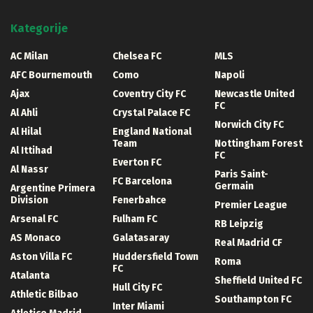
Kategorije
AC Milan
Chelsea FC
MLS
AFC Bournemouth
Como
Napoli
Ajax
Coventry City FC
Newcastle United
FC
Al Ahli
Crystal Palace FC
Norwich City FC
Al Hilal
England National
Team
Nottingham Forest
Al Ittihad
FC
Everton FC
Al Nassr
Paris Saint-
FC Barcelona
Germain
Argentine Primera
Division
Fenerbahce
Premier League
Arsenal FC
Fulham FC
RB Leipzig
AS Monaco
Galatasaray
Real Madrid CF
Aston Villa FC
Huddersfield Town
Roma
FC
Atalanta
Sheffield United FC
Hull City FC
Athletic Bilbao
Southampton FC
Inter Miami