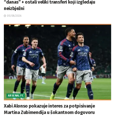
“danas” + ostali veliki transferi koji izgledaju
neizbježni
05/08/2026
ARSENAL FC
Xabi Alonso pokazuje interes za potpisivanje
Martina Zubimendija u šokantnom dogovoru