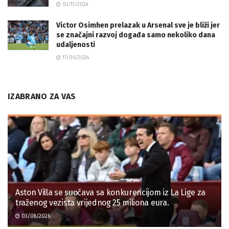
03/11/2024
Victor Osimhen prelazak u Arsenal sve je bliži jer
se značajni razvoj događa samo nekoliko dana
udaljenosti
17/06/2024
IZABRANO ZA VAS
Aston Villa se suočava sa konkurencijom iz La Lige za
traženog vezista vrijednog 25 miliona eura.
03/08/2026