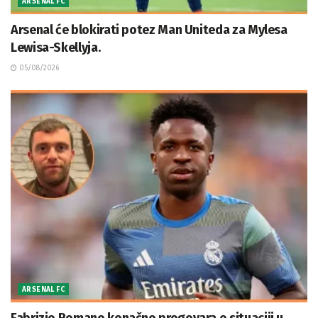
ARSENAL FC
Arsenal će blokirati potez Man Uniteda za Mylesa
Lewisa-Skellyja.
05/08/2026
ARSENAL FC
Fabrizio Romano konačno progovara o situaciji u