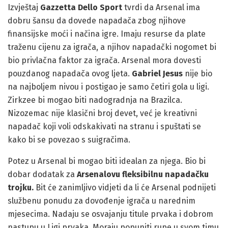
Izvještaj
Gazzetta Dello Sport
tvrdi da Arsenal ima
dobru šansu da dovede napadača zbog njihove
finansijske moći i načina igre. Imaju resurse da plate
traženu cijenu za igrača, a njihov napadački nogomet bi
bio privlačna faktor za igrača. Arsenal mora dovesti
pouzdanog napadača ovog ljeta.
Gabriel Jesus
nije bio
na najboljem nivou i postigao je samo četiri gola u ligi.
Zirkzee bi mogao biti nadogradnja na Brazilca.
Nizozemac nije klasični broj devet, već je kreativni
napadač koji voli odskakivati na stranu i spuštati se
kako bi se povezao s suigračima.
Potez u Arsenal bi mogao biti idealan za njega. Bio bi
dobar dodatak za
Arsenalovu fleksibilnu napadačku
trojku.
Bit će zanimljivo vidjeti da li će Arsenal podnijeti
službenu ponudu za dovođenje igrača u narednim
mjesecima. Nadaju se osvajanju titule prvaka i dobrom
nastupu u Ligi prvaka. Moraju popuniti rupe u svom timu