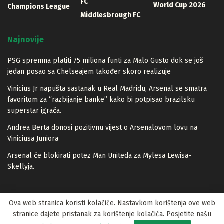
FC
World Cup 2026
Champions League
Middlesbrough FC
Najnovije
PSG spremna platiti 75 miliona funti za Malo Gusto dok se još
jedan posao sa Chelseajem također skoro realizuje
Vinicius Jr napušta sastanak u Real Madridu, Arsenal se smatra
favoritom za “razbijanje banke” kako bi potpisao brazilsku
superstar igrača.
Andrea Berta donosi pozitivnu vijest o Arsenalovom lovu na
Viniciusa Juniora
Arsenal će blokirati potez Man Uniteda za Mylesa Lewisa-
Skellyja.
Ova web stranica koristi kolačiće. Nastavkom korištenja ove web
stranice dajete pristanak za korištenje kolačića. Posjetite našu
© 2023 Lopta.net