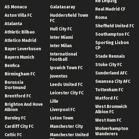
RB Leipzig
AS Monaco
Galatasaray
Real Madrid CF
Aston Villa FC
Huddersfield Town
Roma
FC
Atalanta
Sheffield United FC
Hull City FC
Athletic Bilbao
Southampton FC
Inter Miami
Atletico Madrid
Sporting Lisbon
Inter Milan
CP
Bayer Leverkusen
International
Stade Rennais
Bayern Munich
Football
Stoke City FC
Benfica
Ipswich Town FC
Sunderland AFC
Birmingham FC
Juventus
Swansea City AFC
Borussia
Leeds United FC
Dortmund
Tottenham FC
Leicester City FC
Brentford FC
Watford FC
Lille
Brighton And Hove
West Bromwich
Albion
Liverpool FC
Albion FC
Burnley FC
Luton Town
West Ham FC
Cardiff City FC
Manchester City
Wolverhampton
Wanderers
Celtic FC
Manchester United