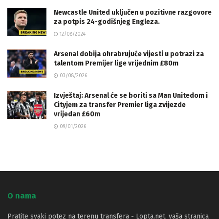
Newcastle United uključen u pozitivne razgovore
za potpis 24-godišnjeg Engleza.
12/08/2024
Arsenal dobija ohrabrujuće vijesti u potrazi za
talentom Premijer lige vrijednim £80m
03/08/2026
Izvještaj: Arsenal će se boriti sa Man Unitedom i
Cityjem za transfer Premier liga zvijezde
vrijedan £60m
09/01/2026
O nama
Pratite svaki potez na terenu transfera - Lopta.net, vaša stranica