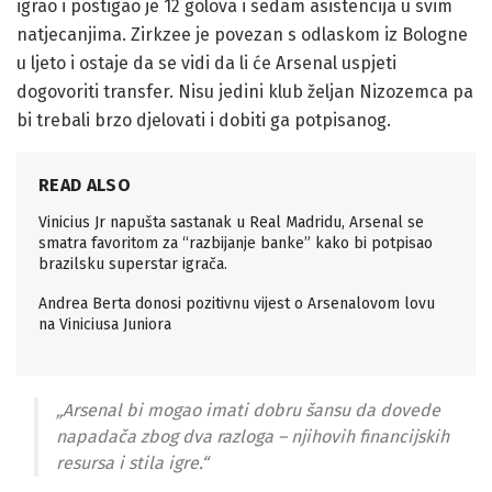
igrao i postigao je 12 golova i sedam asistencija u svim
natjecanjima. Zirkzee je povezan s odlaskom iz Bologne
u ljeto i ostaje da se vidi da li će Arsenal uspjeti
dogovoriti transfer. Nisu jedini klub željan Nizozemca pa
bi trebali brzo djelovati i dobiti ga potpisanog.
READ ALSO
Vinicius Jr napušta sastanak u Real Madridu, Arsenal se
smatra favoritom za “razbijanje banke” kako bi potpisao
brazilsku superstar igrača.
Andrea Berta donosi pozitivnu vijest o Arsenalovom lovu
na Viniciusa Juniora
„Arsenal bi mogao imati dobru šansu da dovede
napadača zbog dva razloga – njihovih financijskih
resursa i stila igre.“