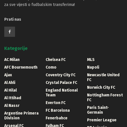
za sve vijesti o fudbalskim transferima!
Prati nas
Kategorije
AC Milan
Chelsea FC
MLS
AFC Bournemouth
Como
Napoli
Ajax
Coventry City FC
Newcastle United
FC
Al Ahli
Crystal Palace FC
Norwich City FC
Al Hilal
England National
Team
Nottingham Forest
Al Ittihad
FC
Everton FC
Al Nassr
Paris Saint-
FC Barcelona
Germain
Argentine Primera
Division
Fenerbahce
Premier League
Arsenal FC
Fulham FC