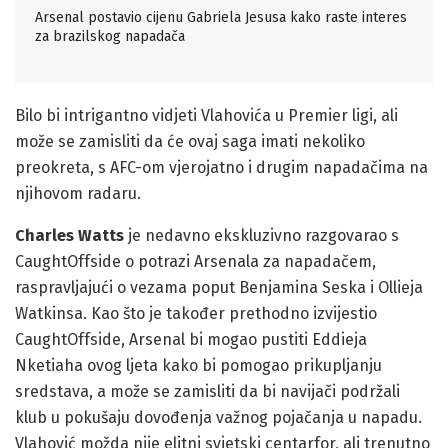
Arsenal postavio cijenu Gabriela Jesusa kako raste interes
za brazilskog napadača
Bilo bi intrigantno vidjeti Vlahovića u Premier ligi, ali
može se zamisliti da će ovaj saga imati nekoliko
preokreta, s AFC-om vjerojatno i drugim napadačima na
njihovom radaru.
Charles Watts
je nedavno ekskluzivno razgovarao s
CaughtOffside o potrazi Arsenala za napadačem,
raspravljajući o vezama poput Benjamina Seska i Ollieja
Watkinsa. Kao što je također prethodno izvijestio
CaughtOffside, Arsenal bi mogao pustiti Eddieja
Nketiaha ovog ljeta kako bi pomogao prikupljanju
sredstava, a može se zamisliti da bi navijači podržali
klub u pokušaju dovođenja važnog pojačanja u napadu.
Vlahović možda nije elitni svjetski centarfor, ali trenutno