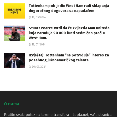
Tottenham pobijedio West Ham radi sklapanja
dugoročnog dogovora sa napadačem
16/05/2024
Stuart Pearce tvrdi da će zvijezda Man Uniteda
koja zarađuje 90 000 funti sedmično preći u
West Ham.
12/07/2024
Izvještaj: Tottenham “ne potvrđuje” interes za
posebnog južnoameričkog talenta
20/09/2024
O nama
Pratite svaki potez na terenu transfera - Lopta.net, vaša stranica