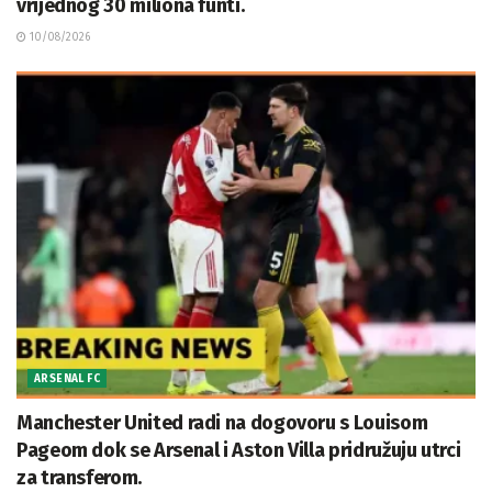
vrijednog 30 miliona funti.
10/08/2026
ARSENAL FC
Manchester United radi na dogovoru s Louisom
Pageom dok se Arsenal i Aston Villa pridružuju utrci
za transferom.