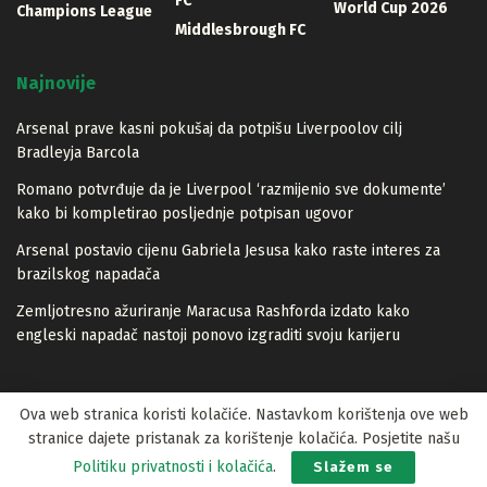
FC
World Cup 2026
Champions League
Middlesbrough FC
Najnovije
Arsenal prave kasni pokušaj da potpišu Liverpoolov cilj
Bradleyja Barcola
Romano potvrđuje da je Liverpool ‘razmijenio sve dokumente’
kako bi kompletirao posljednje potpisan ugovor
Arsenal postavio cijenu Gabriela Jesusa kako raste interes za
brazilskog napadača
Zemljotresno ažuriranje Maracusa Rashforda izdato kako
engleski napadač nastoji ponovo izgraditi svoju karijeru
Ova web stranica koristi kolačiće. Nastavkom korištenja ove web
stranice dajete pristanak za korištenje kolačića. Posjetite našu
© 2023 Lopta.net
Politiku privatnosti i kolačića
.
Slažem se