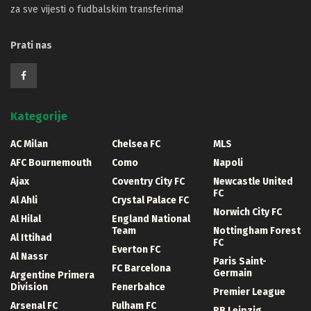
za sve vijesti o fudbalskim transferima!
Prati nas
Kategorije
AC Milan
Chelsea FC
MLS
AFC Bournemouth
Como
Napoli
Ajax
Coventry City FC
Newcastle United
FC
Al Ahli
Crystal Palace FC
Norwich City FC
Al Hilal
England National
Team
Nottingham Forest
Al Ittihad
FC
Everton FC
Al Nassr
Paris Saint-
FC Barcelona
Germain
Argentine Primera
Division
Fenerbahce
Premier League
Arsenal FC
Fulham FC
RB Leipzig