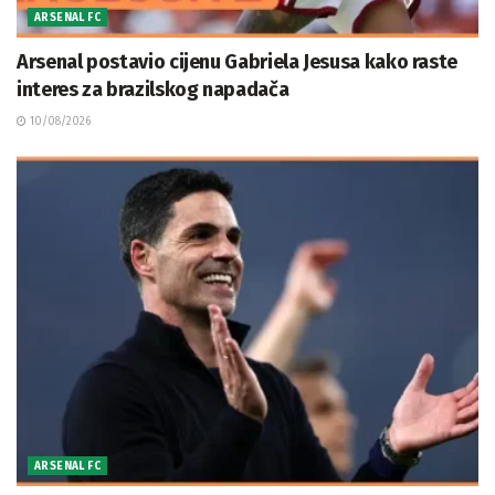
ARSENAL FC
Arsenal postavio cijenu Gabriela Jesusa kako raste
interes za brazilskog napadača
10/08/2026
ARSENAL FC