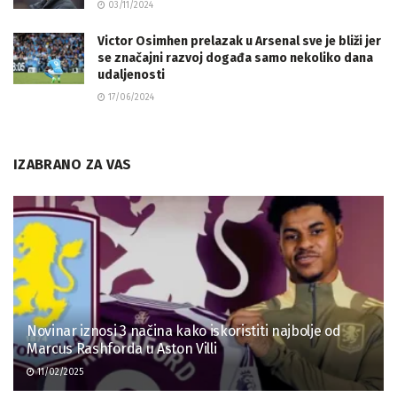
03/11/2024
Victor Osimhen prelazak u Arsenal sve je bliži jer
se značajni razvoj događa samo nekoliko dana
udaljenosti
17/06/2024
IZABRANO ZA VAS
Novinar iznosi 3 načina kako iskoristiti najbolje od
Marcus Rashforda u Aston Villi
11/02/2025