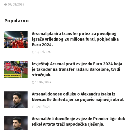
09/08/2026
Popularno
Arsenal planira transfer potez za povoljnog
igrača vrijednog 20 miliona funti, pobjednika
Euro 2024.
15/07/2024
Izvještaj: Arsenal prati zvijezdu Euro 2024 koja
je također na transfer radaru Barcelone, tvrdi
stručnjak.
10/07/2024
Arsenal donose odluku o Alexandru Isaku iz
Newcastle Uniteda jer se pojavio najnoviji obrat
02/11/2024
Arsenal želi dovođenje zvijezde Premier lige dok
Mikel Arteta traži napadačka rješenja.