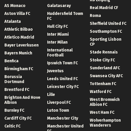
AS Monaco
Galatasaray
Real Madrid CF
Aston Villa FC
Huddersfield Town
Roma
FC
Atalanta
Sheffield United FC
Hull City FC
Athletic Bilbao
Southampton FC
Inter Miami
Atletico Madrid
Sporting Lisbon
Inter Milan
CP
Bayer Leverkusen
International
Stade Rennais
Bayern Munich
Football
Stoke City FC
Benfica
Ipswich Town FC
Sunderland AFC
Birmingham FC
Juventus
Swansea City AFC
Borussia
Leeds United FC
Dortmund
Tottenham FC
Leicester City FC
Brentford FC
Watford FC
Lille
Brighton And Hove
West Bromwich
Albion
Liverpool FC
Albion FC
Burnley FC
Luton Town
West Ham FC
Cardiff City FC
Manchester City
Wolverhampton
Wanderers
Celtic FC
Manchester United