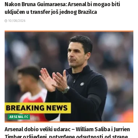
Nakon Bruna Guimaraesa: Arsenal bi mogao biti
uključen u transfer još jednog Brazilca
10/08/2026
ARSENAL FC
Arsenal dobio veliki udarac – William Saliba i Jurrien
Timber ozlijeđeni, potvrđene odsutnosti od strane